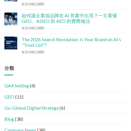
配？
在
留言功能已關閉
檢
香
〈社
查
港
交
清
如何讓企業或品牌在 AI 答案中出現？一文看懂
中
媒
單：
GEO、AISEO 與 AEO 的實際做法
小
體
如
企
在
留言功能已關閉
如
何
5
〈如
何
讓
大
何
加
The 2026 Search Revolution: Is Your Brand on AI’s
網
實
讓
強
"Trust List"?
站
用
企
GEO
變
策
在
留言功能已關閉
業
(AISEO)
GEO
略〉
〈【2026
或
效
機
中
搜
品
果？
器
尋
分類
牌
品
友
革
在
牌
好？
命】
AI
必
完
SEO
答
學
整
GA4 Setting
(4)
已
案
的
HTML
經
中
FB、
設
GEO
(11)
進
出
IG、
定
化
現？
Threads、
指
!
Go-Global Digital Strategy
(6)
一
LinkedIn
南〉
GEO
文
內
中
時
看
容
Blog
(38)
代
懂
分
下，
GEO、
工〉
Company News
(38)