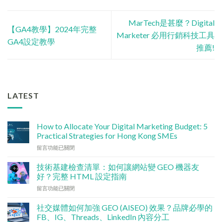
MarTech是甚麼？Digital
【GA4教學】2024年完整
Marketer 必用行銷科技工具
GA4設定教學
推薦!
LATEST
How to Allocate Your Digital Marketing Budget: 5
Practical Strategies for Hong Kong SMEs
在
留言功能已關閉
〈數
碼
技術基建檢查清單：如何讓網站變 GEO 機器友
行
好？完整 HTML 設定指南
銷
在
留言功能已關閉
預
〈技
算
術
點
社交媒體如何加強 GEO (AISEO) 效果？品牌必學的
基
分
FB、IG、Threads、LinkedIn 內容分工
建