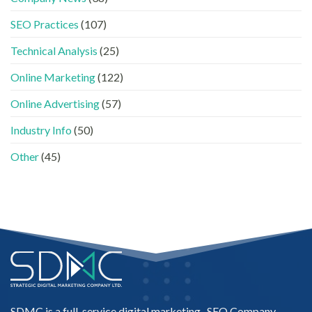
品
AISEO
中
牌
與
SEO Practices
(107)
如
AEO
何
的
進
Technical Analysis
(25)
實
入
際
AI
做
Online Marketing
(122)
的
法〉
「信
中
Online Advertising
(57)
任
名
Industry Info
(50)
單」？〉
中
Other
(45)
SDMC is a full-service digital marketing -
SEO Company
,