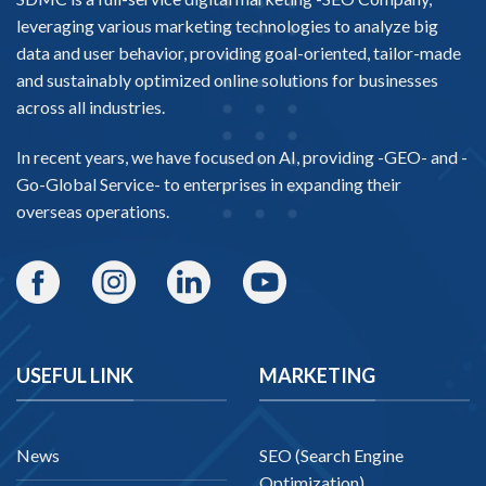
leveraging various marketing technologies to analyze big
data and user behavior, providing goal-oriented, tailor-made
and sustainably optimized online solutions for businesses
across all industries.
In recent years, we have focused on AI, providing -
GEO-
and -
Go-Global Service
- to enterprises in expanding their
overseas operations.
USEFUL LINK
MARKETING
News
SEO (Search Engine
Optimization)