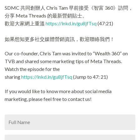
SDMC 共同創辦人 Chris Tam 早前接受《智富 360》訪問，
分享 Meta Threads 的最新營銷貼士。
歡迎大家網上重溫
https://lnkd.in/gu8jfTsq
(47:21)
如果想知更多社交媒體營銷資訊，歡迎聯絡我們！
Our co-founder, Chris Tam was invited to “Wealth 360” on
TVB and shared some marketing tips of Meta Threads.
Watch the episode for the
sharing
https://lnkd.in/gu8jfTsq
(Jump to 47: 21)
If you would like to know more about social media
marketing, please feel free to contact us!