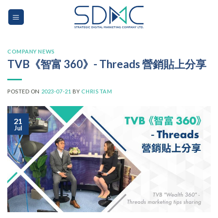
Skip
to
content
COMPANY NEWS
TVB《智富 360》- Threads 營銷貼上分享
POSTED ON
2023-07-21
BY
CHRIS TAM
21
Jul