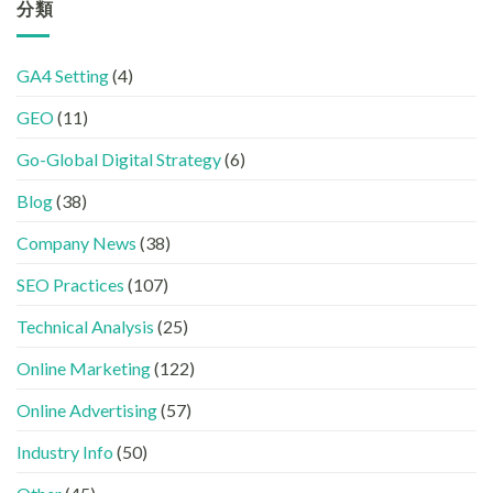
尋
分類
牌
品
友
革
在
牌
好？
命】
AI
必
完
SEO
答
學
整
GA4 Setting
(4)
已
案
的
HTML
經
中
FB、
設
GEO
(11)
進
出
IG、
定
化
現？
Threads、
指
!
Go-Global Digital Strategy
(6)
一
LinkedIn
南〉
GEO
文
內
中
時
看
容
Blog
(38)
代
懂
分
下，
GEO、
工〉
Company News
(38)
品
AISEO
中
牌
與
SEO Practices
(107)
如
AEO
何
的
進
Technical Analysis
(25)
實
入
際
AI
做
Online Marketing
(122)
的
法〉
「信
中
Online Advertising
(57)
任
名
Industry Info
(50)
單」？〉
中