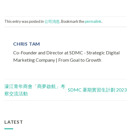
This entry was posted in
公司消息
. Bookmark the
permalink
.
CHRIS TAM
Co-Founder and Director at SDMC - Strategic Digital
Marketing Company | From Goal to Growth
濠江青年商會「商夢啟航」考
SDMC 暑期實習生計劃 2023
察交流活動
LATEST