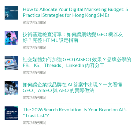
How to Allocate Your Digital Marketing Budget: 5
Practical Strategies for Hong Kong SMEs
在
留言功能已關閉
〈數
碼
技術基建檢查清單：如何讓網站變 GEO 機器友
行
好？完整 HTML 設定指南
銷
在
留言功能已關閉
預
〈技
算
術
點
社交媒體如何加強 GEO (AISEO) 效果？品牌必學的
基
分
FB、IG、Threads、LinkedIn 內容分工
建
配？
在
留言功能已關閉
檢
香
〈社
查
港
交
清
如何讓企業或品牌在 AI 答案中出現？一文看懂
中
媒
單：
GEO、AISEO 與 AEO 的實際做法
小
體
如
企
在
留言功能已關閉
如
何
5
〈如
何
讓
大
何
加
The 2026 Search Revolution: Is Your Brand on AI’s
網
實
讓
強
"Trust List"?
站
用
企
GEO
變
策
在
留言功能已關閉
業
(AISEO)
GEO
略〉
〈【2026
或
效
機
中
搜
品
果？
器