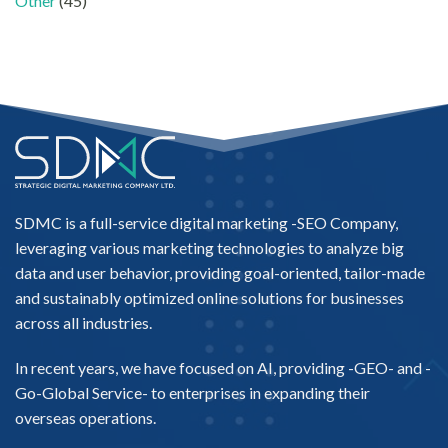
Other
(45)
SDMC is a full-service digital marketing -
SEO Company
,
leveraging various marketing technologies to analyze big
data and user behavior, providing goal-oriented, tailor-made
and sustainably optimized online solutions for businesses
across all industries.
In recent years, we have focused on AI, providing -
GEO-
and -
Go-Global Service
- to enterprises in expanding their
overseas operations.