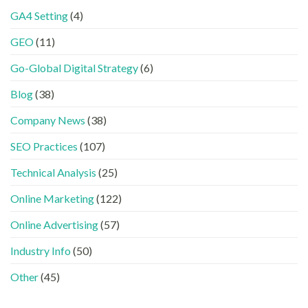
SEO
答
學
整
GA4 Setting
(4)
已
案
的
HTML
經
中
FB、
設
GEO
(11)
進
出
IG、
定
化
現？
Threads、
指
!
Go-Global Digital Strategy
(6)
一
LinkedIn
南〉
GEO
文
內
中
時
看
容
Blog
(38)
代
懂
分
下，
GEO、
工〉
Company News
(38)
品
AISEO
中
牌
與
SEO Practices
(107)
如
AEO
何
的
進
Technical Analysis
(25)
實
入
際
AI
做
Online Marketing
(122)
的
法〉
「信
中
Online Advertising
(57)
任
名
Industry Info
(50)
單」？〉
中
Other
(45)