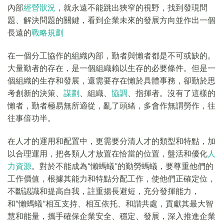
內部
經營狀況
，就永遠不能跳出狹窄的視野，找到發現問
題、解決問題的關鍵，看到企業未來的發展方向並作出一個
長遠的
戰略規劃
在一個分工協作的組織內部，勤者與懶者都是不可或缺的。
大量勤者的存在，是一個組織賴以生存的必要條件。但是一
個組織的生存和發展，還需要存在懶於具體事務，卻勤於思
考創新的決策、
謀劃
、組織、
協調
、指揮者。沒有了這樣的
懶者，勤者極易無所適從，亂了頭緒，多會作無謂勞作，往
往事倍功半。
在人才的運用和配置中，更需要分清人才的類型和特點，加
以合理運用，把各類人才放置在恰當的位置，盤活和優化
人
力資源
。對於不能成為“懶螞蟻”的勤勞螞蟻，要尊重他們的
工作價值，根據其能力和特點分配工作，使他們正確定位，
不斷認識和提高自我，註重揚長避短，充分發揮能力，
和“懶螞蟻”相互支持、相互依托、和諧共處，貢獻其最大智
慧和能量，攜手確保企業安全、穩定、發展，深入推進企業