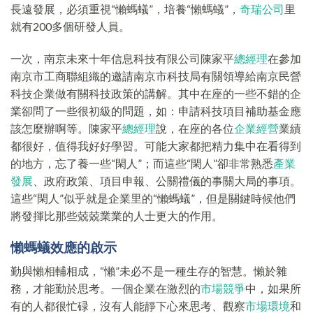
長遠發展，必須重視“懶螞蟻”，培養“懶螞蟻”，
奇瑞公司
里
就有200多個研發人員。
一次，南京未來十年信息科技有限公司陳家平
總經理
在參加
南京市工商聯組織的邀請南京市科技局有關領導給南京民營
科技企業做有關科技政策的講解。其中在座的一些不錯的企
業卻問了一些很初級的問題，如：申請科技項目補助基金應
該怎麼辦啊等。陳家平
總經理
說，在座的各位
企業經營
業績
都很好，值得我好好學習。可能大家都把精力集中在看得到
的地方，忘了養一些“閑人”；而這些“閑人”卻非常熟悉
產業
發展
、政府政策、項目申報、公關禮儀的事關大局的事項。
這些“閑人”似乎就是企業里的“懶螞蟻”，但是關鍵時候他們
將發揮比那些兢兢業業的人士更大的作用。
懶螞蟻效應的啟示
勤與懶相輔相成，“懶”未必不是一種生存的智慧。懶於雜
務，才能勤於思考。一個企業在激烈的
市場競爭
中，如果所
有的人都很忙碌，沒有人能靜下心來思考、觀察
市場環境
和