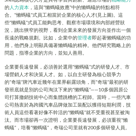
的
人力資本
，這與“懶螞蟻效應”中的懶螞蟻的特點相符
合。“懶螞蟻”式員工相當於企業的核心人才(見上圖)。這
些“懶螞蟻”式員工能夠思考、觀察市場環境和內部經營狀
況，跳出狹窄的視野，看到企業未來的發展方向並作出一個
長遠的戰略規劃。比如，企業中的
管理者
即起著懶螞蟻的功
用，他們身上明顯具備著懶螞蟻的精神。他們研究戰略上的
問題，指導企業的方向，並知人善用。
企業要長遠發展，必須善於選用“懶螞蟻”式的研發人才、市
場營銷人才和決策人才。如，以自主研發為核心競爭力
的“奇瑞”牌汽車近幾年在業界嶄露頭角，而“奇瑞”最初的研
發班底就是別的公司淘汰下來的“懶螞蟻”——10多個因原公
司打算撤銷技術中心而集體跳槽的工程師。當時，一些汽車
公司熱衷於為跨國汽車品牌做加工裝配以獲得短期利潤，技
術人員這些看著好像不幹活的“懶螞蟻”就不受重視甚至被淘
汰。而市場卻再一次證明，企業要長遠發展，必須重視“懶
螞蟻”，培養“懶螞蟻”，奇瑞公司里就有200多個研發人員。