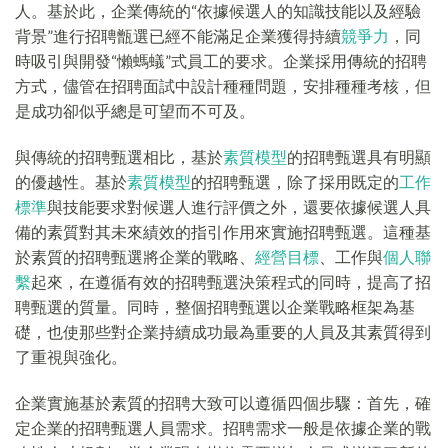
人。基於此，企業傳統的“依據候選人的知識技能以及經驗
背景”進行招聘甑選已經不能滿足企業獲得持續
競爭力
，同
時吸引與開發“懶螞蟻”式員工的要求。企業採用傳統的招聘
方式，儘管在招聘面試中設計種種問題，安排種種考核，但
是成功卻似乎總是可望而不可及。
與傳統的招聘甄選相比，基於
素質模型
的招聘甄選具有明顯
的優越性。基於
素質模型
的招聘甄選，除了採用既定的
工作
標準
與技能要求對候選人進行評價之外，還要依據候選人具
備的素質對其未來績效的指引作用來實施招聘甄選。這種基
於素質的招聘甄選將企業的戰略、
經營目標
、工作與
個人聯
繫
起來，在遵循有效的招聘甄選決策程式的同時，提高了招
聘甄選的質量。同時，整個招聘甄選以企業戰略框架為基
礎，也使那些對企業持續成功最為重要的人員及其素質得到
了重視與強化。
企業實施基於素質的招聘大致可以遵循四個步驟：首先，確
定企業的招聘甄選人員需求。招聘需求一般是依據企業的戰