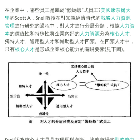
在企業中，哪些員工是屬於“懶螞蟻”式員工?
美國康奈爾大
學
的Scott A．Snell教授在對知識經濟時代的
戰略人力資源
管理
進行研究的過程中，對人才進行分層分類，根據
人力資
本
的價值性和特殊性將企業內部的
人力資源
分為
核心人才
、
獨特人才、通用型人才和輔助型人才四類。在四類人才中，
只有
核心人才
是形成企業核心能力的關鍵要素(見下圖)。
Snell認為核心人才是具有學習與創新、適應市場的
戰略能力