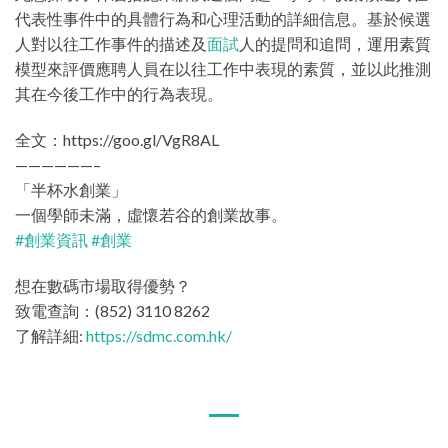
代表性事件中的具體行為和心理活動的詳細信息。基於候選
人對以往工作事件的描述及
面試
人的提問和追問，運用素質
模型來評價應聘人員在以往工作中表現的素質，並以此推測
其在今後工作中的行為表現。
全文：https://goo.gl/VgR8AL
——————–
「半杯水創業」
一個學師未滿，虛懷若谷的創業故事。
#
創業資訊
#
創業
想在數碼市場取得優勢？
致電查詢：(852) 3110 8262
了解詳細:
https://sdmc.com.hk/