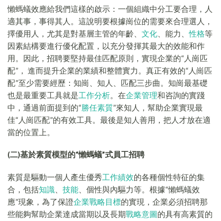
懶螞蟻效應給我們這樣的啟示：一個組織中分工要合理，人
適其事，事得其人。這說明要根據崗位的需要來合理選人，
擇優用人，尤其是對基層主管的年齡、
文化
、能力、
性格
等
因素結構要進行優化配置，以充分發揮其最大的效能和作
用。因此，招聘要堅持最佳匹配原則，實現企業的“人崗匹
配”， 進而提升企業的業績和整體實力。真正有效的“人崗匹
配”至少需要經歷：知崗、知人、匹配三步曲。知崗最基礎
也是最重要工具就是
工作分析
。在
企業管理
和咨詢的實踐
中，通過前面提到的“
勝任素質
”來知人，幫助企業實現最
佳“人崗匹配”的有效工具。最後是知人善用，把人才放在適
當的位置上。
(二)基於素質模型的“懶螞蟻”式員工招聘
素質是驅動一個人產生優秀
工作績效
的各種個性特征的集
合，包括
知識
、
技能
、個性與內驅力等。根據“懶螞蟻效
應”現象，為了保證
企業戰略目標
的實現，企業必須招聘那
些能夠幫助企業達成當期以及長期
戰略意圖
的具有高素質的