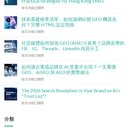
Practical Strategies for Hong Kong SMEs
在
留言功能已關閉
〈數
碼
技術基建檢查清單：如何讓網站變 GEO 機器友
行
好？完整 HTML 設定指南
銷
在
留言功能已關閉
預
〈技
算
術
點
社交媒體如何加強 GEO (AISEO) 效果？品牌必學的
基
分
FB、IG、Threads、LinkedIn 內容分工
建
配？
在
留言功能已關閉
檢
香
〈社
查
港
交
清
如何讓企業或品牌在 AI 答案中出現？一文看懂
中
媒
單：
GEO、AISEO 與 AEO 的實際做法
小
體
如
企
在
留言功能已關閉
如
何
5
〈如
何
讓
大
何
加
The 2026 Search Revolution: Is Your Brand on AI’s
網
實
讓
強
"Trust List"?
站
用
企
GEO
變
策
在
留言功能已關閉
業
(AISEO)
GEO
略〉
〈【2026
或
效
機
中
搜
品
果？
器
尋
分類
牌
品
友
革
在
牌
好？
命】
AI
必
完