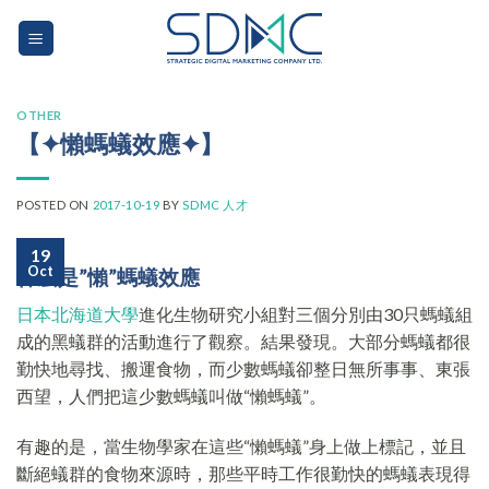
Skip
to
content
OTHER
【✦懶螞蟻效應✦】
POSTED ON
2017-10-19
BY
SDMC 人才
19
Oct
什麼是”懶”螞蟻效應
日本北海道大學
進化生物研究小組對三個分別由30只螞蟻組
成的黑蟻群的活動進行了觀察。結果發現。大部分螞蟻都很
勤快地尋找、搬運食物，而少數螞蟻卻整日無所事事、東張
西望，人們把這少數螞蟻叫做“懶螞蟻”。
有趣的是，當生物學家在這些“懶螞蟻”身上做上標記，並且
斷絕蟻群的食物來源時，那些平時工作很勤快的螞蟻表現得