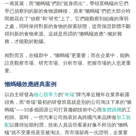
一籌莫展，而“懶螞蟻”們則“挺身而出”，帶領眾螞蟻向它們
早已偵察到的新的食物源轉移 。原來“懶螞蟻”們把大部分時
間都花在了“偵察”和“研究”上了。它們能觀察到組織的薄弱
之處，同時保持對新的食物的探索狀態，從而保證群體不斷
得到新的食物來源。這就是所謂的“懶螞蟻效應”–懶於雜
務，才能勤於動腦。
相對而言，在蟻群中，“懶螞蟻”更重要；而在企業中，能夠
註意觀察市場、研究市場、分析市場、把握市場的人也更重
要。
懶螞蟻效應經典案例
以自主研發為
核心競爭力
的“
奇瑞
”牌汽車近幾年在業界嶄露
頭角，而“奇瑞”最初的研發班底就是別的公司淘汰下來的“懶
螞蟻”——10多個因原公司打算撤銷技術中心而
集體跳槽
的工
程師。當時，一些汽車公司熱衷於為跨國汽車品牌做
加工裝
配
以獲得短期利潤，技術人員這些看著好像不幹活的“懶螞
蟻”就不受重視甚至被淘汰。而市場卻再一次證明，企業要