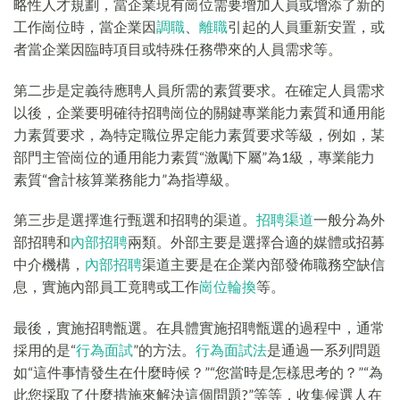
略性人才規劃，當企業現有崗位需要增加人員或增添了新的
工作崗位時，當企業因
調職
、
離職
引起的人員重新安置，或
者當企業因臨時項目或特殊任務帶來的人員需求等。
第二步是定義待應聘人員所需的素質要求。在確定人員需求
以後，企業要明確待招聘崗位的關鍵專業能力素質和通用能
力素質要求，為特定職位界定能力素質要求等級，例如，某
部門主管崗位的通用能力素質“激勵下屬”為1級，專業能力
素質“會計核算業務能力”為指導級。
第三步是選擇進行甄選和招聘的渠道。
招聘渠道
一般分為外
部招聘和
內部招聘
兩類。外部主要是選擇合適的媒體或招募
中介機構，
內部招聘
渠道主要是在企業內部發佈職務空缺信
息，實施內部員工竟聘或工作
崗位輪換
等。
最後，實施招聘甑選。在具體實施招聘甑選的過程中，通常
採用的是“
行為面試
”的方法。
行為面試法
是通過一系列問題
如“這件事情發生在什麼時候？”“您當時是怎樣思考的？”“為
此您採取了什麼措施來解決這個問題?”等等，收集候選人在