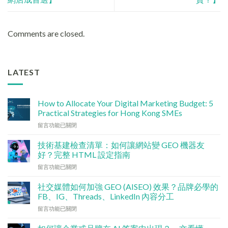
Comments are closed.
LATEST
How to Allocate Your Digital Marketing Budget: 5
Practical Strategies for Hong Kong SMEs
在
留言功能已關閉
〈數
碼
技術基建檢查清單：如何讓網站變 GEO 機器友
行
好？完整 HTML 設定指南
銷
在
留言功能已關閉
預
〈技
算
術
點
社交媒體如何加強 GEO (AISEO) 效果？品牌必學的
基
分
FB、IG、Threads、LinkedIn 內容分工
建
配？
在
留言功能已關閉
檢
香
〈社
查
港
交
清