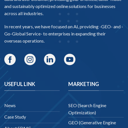
and sustainably optimized online solutions for businesses
across all industries.
In recent years, we have focused on AI, providing -
GEO-
and -
Go-Global Service
- to enterprises in expanding their
overseas operations.
USEFUL LINK
MARKETING
News
SEO (Search Engine
Optimization)
Case Study
GEO (Generative Engine