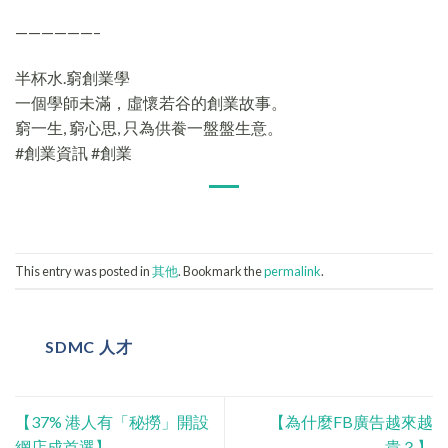
——————–
半杯水.窮創業學
一個學師未滿，虛懷若谷的創業故事。
窮一生, 窮心思, 只為供飬一盤盤生意。
#創業資訊 #創業
This entry was posted in
其他
. Bookmark the
permalink
.
SDMC 人才
【37% 港人有「秘撈」開設
【為什麼FB廣告越來越
網店成首選】
貴？】