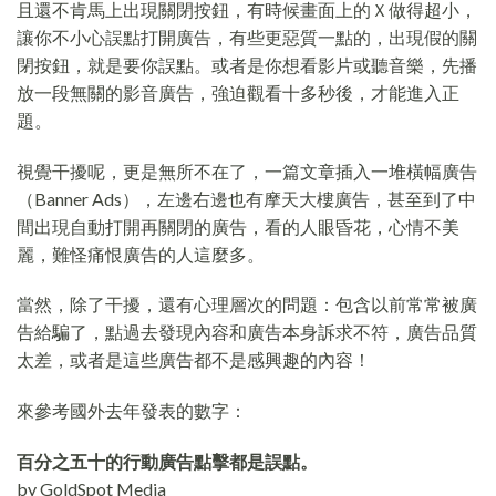
且還不肯馬上出現關閉按鈕，有時候畫面上的Ｘ做得超小，
讓你不小心誤點打開廣告，有些更惡質一點的，出現假的關
閉按鈕，就是要你誤點。或者是你想看影片或聽音樂，先播
放一段無關的影音廣告，強迫觀看十多秒後，才能進入正
題。
視覺干擾呢，更是無所不在了，一篇文章插入一堆橫幅廣告
（Banner Ads），左邊右邊也有摩天大樓廣告，甚至到了中
間出現自動打開再關閉的廣告，看的人眼昏花，心情不美
麗，難怪痛恨廣告的人這麼多。
當然，除了干擾，還有心理層次的問題：包含以前常常被廣
告給騙了，點過去發現內容和廣告本身訴求不符，廣告品質
太差，或者是這些廣告都不是感興趣的內容！
來參考國外去年發表的數字：
百分之五十的行動廣告點擊都是誤點。
by GoldSpot Media