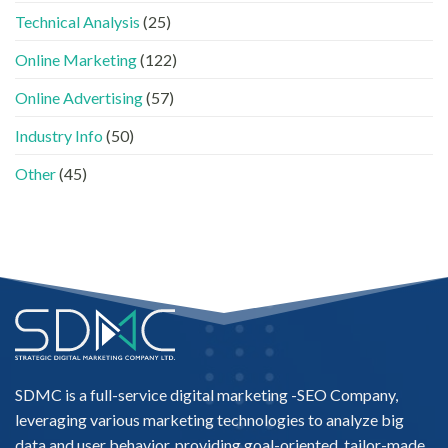
的
進
Technical Analysis
(25)
實
入
際
AI
做
Online Marketing
(122)
的
法〉
「信
中
Online Advertising
(57)
任
名
Industry Info
(50)
單」？〉
中
Other
(45)
SDMC is a full-service digital marketing -
SEO Company
,
leveraging various marketing technologies to analyze big
data and user behavior, providing goal-oriented, tailor-made