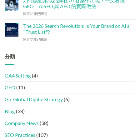
如何讓企業或品牌在 AI 答案中出現？一文看懂
中
媒
單：
GEO、AISEO 與 AEO 的實際做法
小
體
如
企
在
留言功能已關閉
如
何
5
〈如
何
讓
大
何
加
The 2026 Search Revolution: Is Your Brand on AI’s
網
實
讓
強
"Trust List"?
站
用
企
GEO
變
策
在
留言功能已關閉
業
(AISEO)
GEO
略〉
〈【2026
或
效
機
中
搜
品
果？
器
尋
分類
牌
品
友
革
在
牌
好？
命】
AI
必
完
SEO
答
學
整
GA4 Setting
(4)
已
案
的
HTML
經
中
FB、
設
GEO
(11)
進
出
IG、
定
化
現？
Threads、
指
!
Go-Global Digital Strategy
(6)
一
LinkedIn
南〉
GEO
文
內
中
時
看
容
Blog
(38)
代
懂
分
下，
GEO、
工〉
Company News
(38)
品
AISEO
中
牌
與
SEO Practices
(107)
如
AEO
何