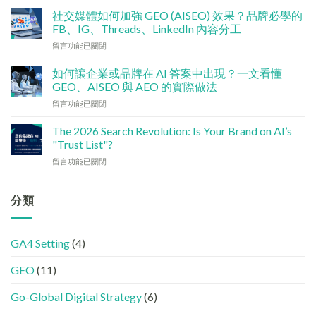
算
術
點
社交媒體如何加強 GEO (AISEO) 效果？品牌必學的
基
分
FB、IG、Threads、LinkedIn 內容分工
建
配？
在
留言功能已關閉
檢
香
〈社
查
港
交
清
如何讓企業或品牌在 AI 答案中出現？一文看懂
中
媒
單：
GEO、AISEO 與 AEO 的實際做法
小
體
如
企
在
留言功能已關閉
如
何
5
〈如
何
讓
大
何
加
The 2026 Search Revolution: Is Your Brand on AI’s
網
實
讓
強
"Trust List"?
站
用
企
GEO
變
策
在
留言功能已關閉
業
(AISEO)
GEO
略〉
〈【2026
或
效
機
中
搜
品
果？
器
尋
分類
牌
品
友
革
在
牌
好？
命】
AI
必
完
SEO
答
學
整
GA4 Setting
(4)
已
案
的
HTML
經
中
FB、
設
GEO
(11)
進
出
IG、
定
化
現？
Threads、
指
!
Go-Global Digital Strategy
(6)
一
LinkedIn
南〉
GEO
文
內
中