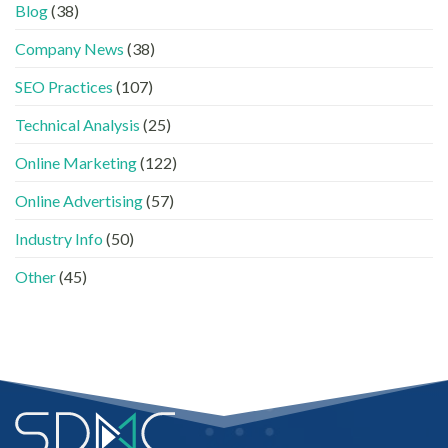
時
看
容
Blog
(38)
代
懂
分
下，
GEO、
工〉
Company News
(38)
品
AISEO
中
牌
與
SEO Practices
(107)
如
AEO
何
的
進
Technical Analysis
(25)
實
入
際
AI
做
Online Marketing
(122)
的
法〉
「信
中
Online Advertising
(57)
任
名
Industry Info
(50)
單」？〉
中
Other
(45)