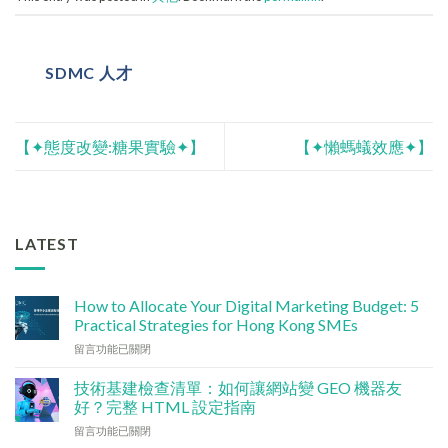
SDMC 人才
【✦態度改變:糖果實驗✦】
【✦懶螞蟻效應✦】
LATEST
How to Allocate Your Digital Marketing Budget: 5
Practical Strategies for Hong Kong SMEs
在
留言功能已關閉
〈數
碼
技術基建檢查清單：如何讓網站變 GEO 機器友
行
好？完整 HTML 設定指南
銷
在
留言功能已關閉
預
〈技