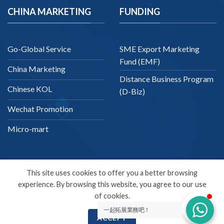
CHINA MARKETING
FUNDING
Go-Global Service
SME Export Marketing
Fund (EMF)
China Marketing
Distance Business Program
Chinese KOL
(D-Biz)
Wechat Promotion
Micro-mart
This site uses cookies to offer you a better browsing
experience. By browsing this website, you agree to our use
English
of cookies.
Copyright 2026 ©
SDMC
一起拓展業務吧！
ACCEPT
SEO Company | Digital Marketing | Online Marketing