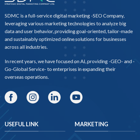
SDMC is a full-service digital marketing -
SEO Company
,
leveraging various marketing technologies to analyze big
data and user behavior, providing goal-oriented, tailor-made
and sustainably optimized online solutions for businesses
across all industries.
In recent years, we have focused on AI, providing -
GEO-
and -
Go-Global Service
- to enterprises in expanding their
overseas operations.
USEFUL LINK
MARKETING