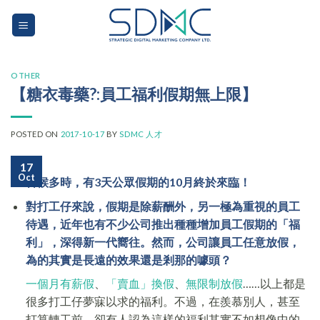
Skip
to
content
OTHER
【糖衣毒藥?:員工福利假期無上限】
POSTED ON
2017-10-17
BY
SDMC 人才
17
Oct
苦候多時，有3天公眾假期的10月終於來臨！
對打工仔來說，假期是除薪酬外，另一極為重視的員工
待遇，近年也有不少公司推出種種增加員工假期的「福
利」，深得新一代嚮往。然而，公司讓員工任意放假，
為的其實是長遠的效果還是剎那的噱頭？
一個月有薪假
、
「賣血」換假
、
無限制放假
……以上都是
很多打工仔夢寐以求的福利。不過，在羨慕別人，甚至
打算轉工前，卻有人認為這樣的福利其實不如想像中的