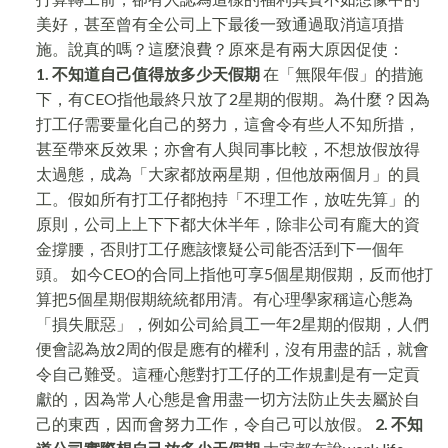
美好，甚至曾有全公司上下最後一致通過取消這項措
施。說真的嗎？這麼浪費？原來是有兩大原因促使：
1. 不知道自己值得放多少天假期
在「無限年假」的措施
下，有CEO指他最終只放了2星期的假期。為什麼？因為
打工仔需要量化自己的努力，這會令有些人不知所措，
甚至帶來反效果；亦會有人與同事比較，不想放假放得
太過態，成為「大家都放兩星期，但他放兩個月」的員
工。假如所有打工仔都抱持「不理工作，放咗先算」的
原則，公司上上下下都大休半年，除非公司有龐大的資
金撐腰，否則打工仔應該懷疑公司能否活到下一個年
頭。 如今CEO的合同上指他可享5個星期假期，反而他打
算把5個星期假期統統都用清。有心理學家稱這心態為
「損失厭惡」，例如公司給員工一年2星期的假期，人們
便會認為放2周的假是應有的權利，沒有用盡的話，就會
令自己難受。這種心態對打工仔的工作規劃是有一定貢
獻的，因為常人心態是會用盡一切方法防止失去屬於自
己的東西，因而會努力工作，令自己可以放假。
2. 不知