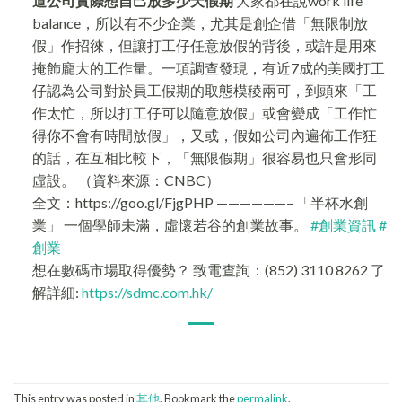
道公司實際想自己放多少天假期
大家都在說work life
balance，所以有不少企業，尤其是創企借「無限制放
假」作招徠，但讓打工仔任意放假的背後，或許是用來
掩飾龐大的工作量。一項調查發現，有近7成的美國打工
仔認為公司對於員工假期的取態模稜兩可，到頭來「工
作太忙，所以打工仔可以隨意放假」或會變成「工作忙
得你不會有時間放假」，又或，假如公司內遍佈工作狂
的話，在互相比較下，「無限假期」很容易也只會形同
虛設。 （資料來源：CNBC）
全文：https://goo.gl/FjgPHP ——————–
「半杯水創
業」 一個學師未滿，虛懷若谷的創業故事。
#
創業資訊
#
創業
想在數碼市場取得優勢？ 致電查詢：(852) 3110 8262 了
解詳細:
https://sdmc.com.hk/
This entry was posted in
其他
. Bookmark the
permalink
.