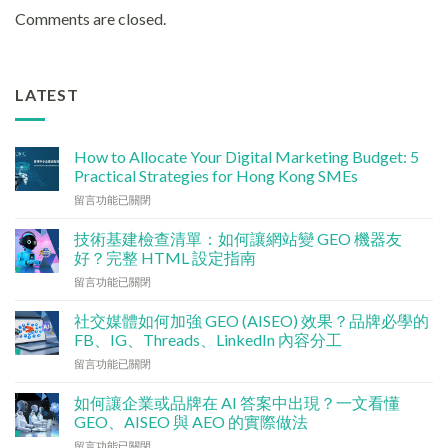
Comments are closed.
LATEST
How to Allocate Your Digital Marketing Budget: 5
Practical Strategies for Hong Kong SMEs
在
留言功能已關閉
〈數
碼
技術基建檢查清單：如何讓網站變 GEO 機器友
行
好？完整 HTML 設定指南
銷
在
留言功能已關閉
預
〈技
算
術
點
社交媒體如何加強 GEO (AISEO) 效果？品牌必學的
基
分
FB、IG、Threads、LinkedIn 內容分工
建
配？
在
留言功能已關閉
檢
香
〈社
查
港
交
清
如何讓企業或品牌在 AI 答案中出現？一文看懂
中
媒
單：
GEO、AISEO 與 AEO 的實際做法
小
體
如
企
在
留言功能已關閉
如