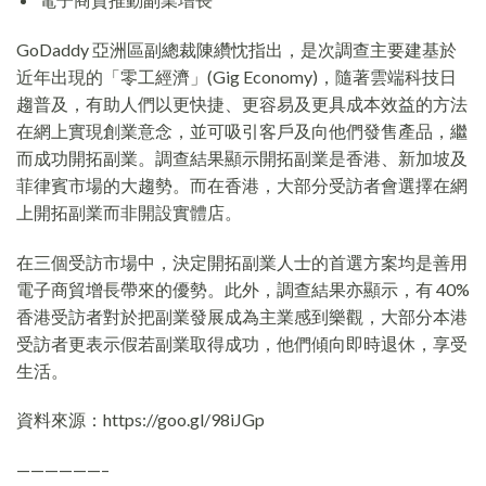
GoDaddy 亞洲區副總裁陳纘忱指出，是次調查主要建基於
近年出現的「零工經濟」(Gig Economy)，隨著雲端科技日
趨普及，有助人們以更快捷、更容易及更具成本效益的方法
在網上實現創業意念，並可吸引客戶及向他們發售產品，繼
而成功開拓副業。調查結果顯示開拓副業是香港、新加坡及
菲律賓市場的大趨勢。而在香港，大部分受訪者會選擇在網
上開拓副業而非開設實體店。
在三個受訪市場中，決定開拓副業人士的首選方案均是善用
電子商貿增長帶來的優勢。此外，調查結果亦顯示，有 40%
香港受訪者對於把副業發展成為主業感到樂觀，大部分本港
受訪者更表示假若副業取得成功，他們傾向即時退休，享受
生活。
資料來源：https://goo.gl/98iJGp
——————–