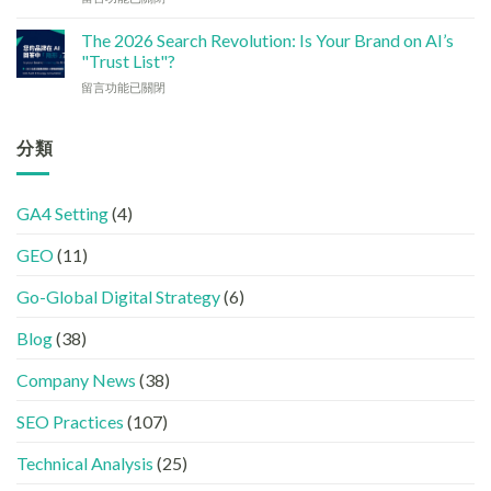
何
5
〈如
何
讓
大
何
加
The 2026 Search Revolution: Is Your Brand on AI’s
網
實
讓
強
"Trust List"?
站
用
企
GEO
變
策
在
留言功能已關閉
業
(AISEO)
GEO
略〉
〈【2026
或
效
機
中
搜
品
果？
器
尋
分類
牌
品
友
革
在
牌
好？
命】
AI
必
完
SEO
答
學
整
GA4 Setting
(4)
已
案
的
HTML
經
中
FB、
設
GEO
(11)
進
出
IG、
定
化
現？
Threads、
指
!
Go-Global Digital Strategy
(6)
一
LinkedIn
南〉
GEO
文
內
中
時
看
容
Blog
(38)
代
懂
分
下，
GEO、
工〉
Company News
(38)
品
AISEO
中
牌
與
SEO Practices
(107)
如
AEO
何
的
進
Technical Analysis
(25)
實
入
際