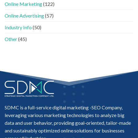
AI
做
Online Marketing
(122)
的
法〉
「信
中
Online Advertising
(57)
任
名
Industry Info
(50)
單」？〉
中
Other
(45)
SDMC is a full-service digital marketing -
SEO Company
,
leveraging various marketing technologies to analyze big
data and user behavior, providing goal-oriented, tailor-made
and sustainably optimized online solutions for businesses