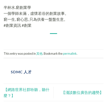
半杯水.窮創業學
一個學師未滿，虛懷若谷的創業故事。
窮一生, 窮心思, 只為供飬一盤盤生意。
#創業資訊 #創業
This entry was posted in
其他
. Bookmark the
permalink
.
SDMC 人才
【網路世界社群聆聽，聽什
【淺談數位廣告的趨勢】
麼？】