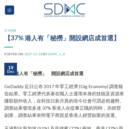
Skip
to
content
OTHER
【37% 港人有「秘撈」開設網店成首選】
POSTED ON
2017-12-18
BY
SDMC 人才
18
Dec
37% 港人有「秘撈」 開設網店成首選
GoDaddy 近日公布 2017 年零工經濟 (Gig Economy) 調查報
告結果。零工經濟代表著在職人士運用本身的技能及資源來
賺取額外收入，在科技日新月異的現今社會可謂必然趨勢。
調查結果發現多達 37% 香港人在從事正職的同時，亦經營
副業，調查結果表明電子商貿是香港人經營副業的首選。
不過對比新加坡 (51%) 及菲律賓 (77%) 兩地，香港 (37%) 受