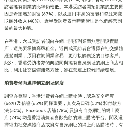
訪者擁有副業的比率仍較低。本港受訪者開拓副業的主要原
因是希望增加財富 (67%)，以及運用本身的技能和資源來賺
取額外收入 (48%)。近半受訪者表示時間管理是他們經營副
業的最大挑戰。
在香港，六成受訪者傾向在網上開拓副業而無意開設實體
店，避免要承擔高昂租金。近四成受訪者會選擇在社交媒體
經營副業，原因在於開業容易，更可接觸廣泛的目標客戶。
此外，香港受訪者亦傾向認同與擁有自身網址的網上商店相
比，利用社交媒體雖然方便，卻在營運上較難持續發展。
消費者傾向選擇獨立網址網店
調查亦發現，香港消費者在網上購物時，認為安全程度
(66%) 及信譽 (65%) 同樣重要，其次為口碑 (52%) 和付款方
法 (50%)。Facebook 店舖 (78%) 及擁有自身網址的網上商
店 (74%) 均是香港消費者喜歡光顧的網上購物平台。問及選
擇經由社交媒體商店或擁有自身網址的網上商店購物時，有