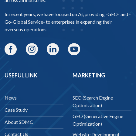
across all industries.
In recent years, we have focused on AI, providing -
GEO-
and -
Go-Global Service
- to enterprises in expanding their
overseas operations.
USEFUL LINK
MARKETING
News
SEO (Search Engine
Optimization)
Case Study
GEO (Generative Engine
About SDMC
Optimization)
Contact Us
Website Development