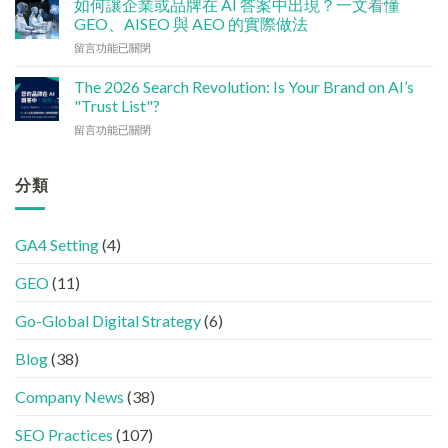
清
如何讓企業或品牌在 AI 答案中出現？一文看懂
中
媒
單：
GEO、AISEO 與 AEO 的實際做法
小
體
如
企
在
留言功能已關閉
如
何
5
〈如
何
讓
大
何
加
The 2026 Search Revolution: Is Your Brand on AI’s
網
實
讓
強
"Trust List"?
站
用
企
GEO
變
策
在
留言功能已關閉
業
(AISEO)
GEO
略〉
〈【2026
或
效
機
中
搜
品
果？
器
尋
分類
牌
品
友
革
在
牌
好？
命】
AI
必
完
SEO
答
學
整
GA4 Setting
(4)
已
案
的
HTML
經
中
FB、
設
GEO
(11)
進
出
IG、
定
化
現？
Threads、
指
!
Go-Global Digital Strategy
(6)
一
LinkedIn
南〉
GEO
文
內
中
時
看
容
Blog
(38)
代
懂
分
下，
GEO、
工〉
Company News
(38)
品
AISEO
中
牌
與
SEO Practices
(107)
如
AEO