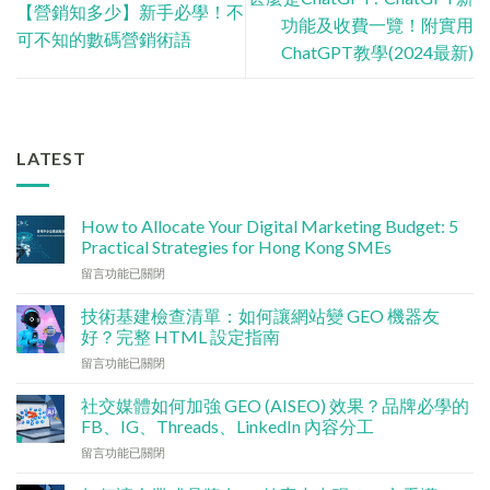
【營銷知多少】新手必學！不
功能及收費一覽！附實用
可不知的數碼營銷術語
ChatGPT教學(2024最新)
LATEST
How to Allocate Your Digital Marketing Budget: 5
Practical Strategies for Hong Kong SMEs
在
留言功能已關閉
〈數
碼
技術基建檢查清單：如何讓網站變 GEO 機器友
行
好？完整 HTML 設定指南
銷
在
留言功能已關閉
預
〈技
算
術
點
社交媒體如何加強 GEO (AISEO) 效果？品牌必學的
基
分
FB、IG、Threads、LinkedIn 內容分工
建
配？
在
留言功能已關閉
檢
香
〈社
查
港
交