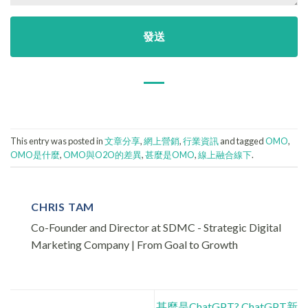
This entry was posted in
文章分享
,
網上營銷
,
行業資訊
and tagged
OMO
,
OMO是什麼
,
OMO與O2O的差異
,
甚麼是OMO
,
線上融合線下
.
CHRIS TAM
Co-Founder and Director at SDMC - Strategic Digital
Marketing Company | From Goal to Growth
甚麼是ChatGPT? ChatGPT新