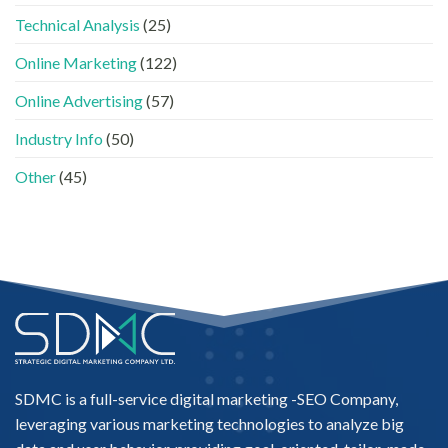
何
的
進
Technical Analysis
(25)
實
入
際
AI
做
Online Marketing
(122)
的
法〉
「信
中
Online Advertising
(57)
任
名
Industry Info
(50)
單」？〉
中
Other
(45)
SDMC is a full-service digital marketing -
SEO Company
,
leveraging various marketing technologies to analyze big