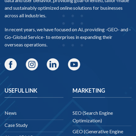
data and user behavior, providing goal-oriented, tailor-made
and sustainably optimized online solutions for businesses
across all industries.
In recent years, we have focused on AI, providing -
GEO-
and -
Go-Global Service
- to enterprises in expanding their
overseas operations.
USEFUL LINK
MARKETING
News
SEO (Search Engine
Optimization)
Case Study
GEO (Generative Engine