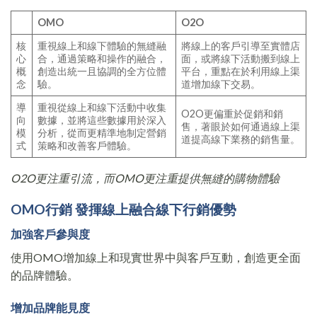
OMO
O2O
核
重視線上和線下體驗的無縫融
將線上的客戶引導至實體店
心
合，通過策略和操作的融合，
面，或將線下活動搬到線上
概
創造出統一且協調的全方位體
平台，重點在於利用線上渠
念
驗。
道增加線下交易。
導
重視從線上和線下活動中收集
O2O更偏重於促銷和銷
向
數據，並將這些數據用於深入
售，著眼於如何通過線上渠
模
分析，從而更精準地制定營銷
道提高線下業務的銷售量。
式
策略和改善客戶體驗。
O2O更注重引流，而OMO更注重提供無縫的購物體驗
OMO行銷
發揮線上融合線下行銷優勢
加強客戶參與度
使用OMO增加線上和現實世界中與客戶互動，創造更全面
的品牌體驗。
增加品牌能見度