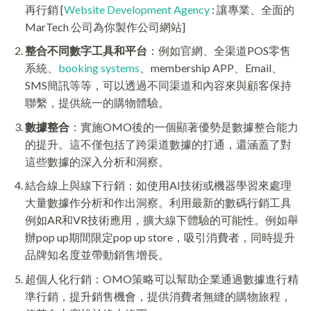
再行銷 [
Website Development Agency
: 讓專業、全面的
MarTech 公司為你製作公司網站]
整合不同數字工具和平台
：例如官網、全渠道POS零售
系統、
booking systems
、membership APP、Email、
SMS簡訊等等，可以透過不同渠道和內容來與顧客保持
聯繫，提供統一的購物體驗。
數據整合
：實施OMO後的一個顯著優勢是數據整合能力
的提升。這不僅包括了跨渠道數據的打通，還涵蓋了對
這些數據的深入分析和洞察。
結合線上與線下行銷：如使用AI技術或機器學習來處理
大量數據作分析和作出洞察。利用最新的數碼行銷工具
例如AR和VR技術應用，擴大線下體驗的可能性。例如舉
辦pop up期間限定pop up store，吸引消費者，同時提升
品牌知名度並帶動銷售增長。
超個人化行銷：OMO策略可以幫助企業通過數據進行精
準行銷，提升銷售機會，提供消費者無縫的購物旅程，