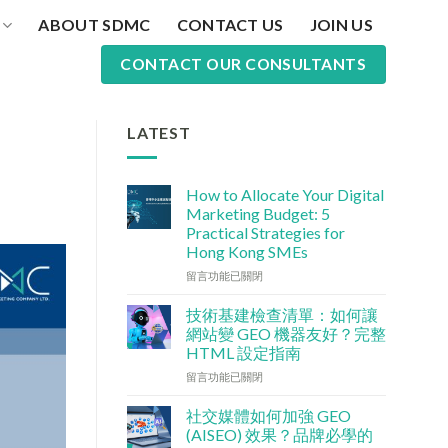
ABOUT SDMC
CONTACT US
JOIN US
CONTACT OUR CONSULTANTS
LATEST
How to Allocate Your Digital
Marketing Budget: 5
Practical Strategies for
Hong Kong SMEs
在
留言功能已關閉
〈數
碼
技術基建檢查清單：如何讓
行
網站變 GEO 機器友好？完整
銷
HTML 設定指南
預
在
算
留言功能已關閉
〈技
點
術
分
社交媒體如何加強 GEO
基
配？
(AISEO) 效果？品牌必學的
建
香