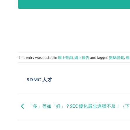
This entry was posted in
網上營銷
,
網上廣告
and tagged
數碼營銷
,
網
SDMC 人才
「多」等如「好」？SEO優化最忌過猶不及！（下