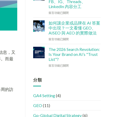
FB、IG、Threads、
檢
港
LinkedIn 內容分工
查
中
清
小
在
留言功能已關閉
單：
企
〈社
如
5
交
如何讓企業或品牌在 AI 答案
何
大
媒
中出現？一文看懂 GEO、
讓
實
體
AISEO 與 AEO 的實際做法
網
用
如
站
在
策
何
留言功能已關閉
變
〈如
略〉
加
GEO
何
中
強
The 2026 Search Revolution:
加信息，又
機
讓
GEO
Is Your Brand on AI’s "Trust
器
企
(AISEO)
等等。而最
List"?
友
業
效
在
好？
或
留言功能已關閉
果？
〈【2026
完
品
品
搜
整
牌
牌
尋
HTML
在
分類
必
革
設
AI
學
命】
定
答
的
站每周的訪
SEO
指
案
FB、
GA4 Setting
(4)
已
南〉
中
IG、
經
中
出
Threads、
GEO
(11)
進
現？
LinkedIn
化
一
內
!
文
容
Go-Global Digital Strategy
(6)