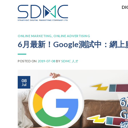
Skip
DI
to
content
ONLINE MARKETING
,
ONLINE ADVERTISING
6月最新！Google測試中：網
POSTED ON
2019-07-08
BY
SDMC 人才
08
Jul