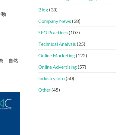
GEO
看
分
時
懂
工〉
Blog
(38)
代
GEO、
中
推動
下，
AISEO
Company News
(38)
品
與
牌
AEO
SEO Practices
(107)
如
的
何
實
進
際
Technical Analysis
(25)
入
做
AI
法〉
Online Marketing
(122)
的
中
會，自然
「信
Online Advertising
(57)
任
名
Industry Info
(50)
單」？〉
中
Other
(45)