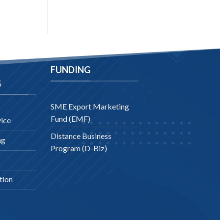
FUNDING
G
SME Export Marketing
Fund (EMF)
ice
Distance Business
ng
Program (D-Biz)
tion