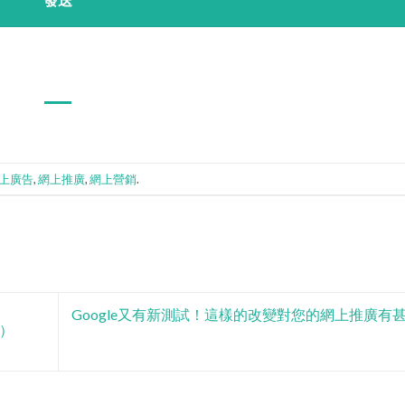
上廣告
,
網上推廣
,
網上營銷
.
Google又有新測試！這樣的改變對您的網上推廣有
）