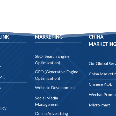
LINK
MARKETING
CHINA
MARKETIN
SEO (Search Engine
Optimization)
Go-Global Serv
y
GEO (Generative Engine
China Marketi
DMC
Optimization)
Chinese KOL
s
Website Development
Wechat Promo
Social Media
Management
Micro-mart
licy
Online Advertising