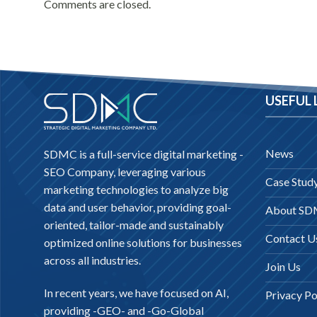
Comments are closed.
USEFUL 
News
SDMC is a full-service digital marketing -
SEO Company
, leveraging various
Case Stud
marketing technologies to analyze big
data and user behavior, providing goal-
About S
oriented, tailor-made and sustainably
Contact U
optimized online solutions for businesses
across all industries.
Join Us
In recent years, we have focused on AI,
Privacy Po
providing -
GEO-
and -
Go-Global