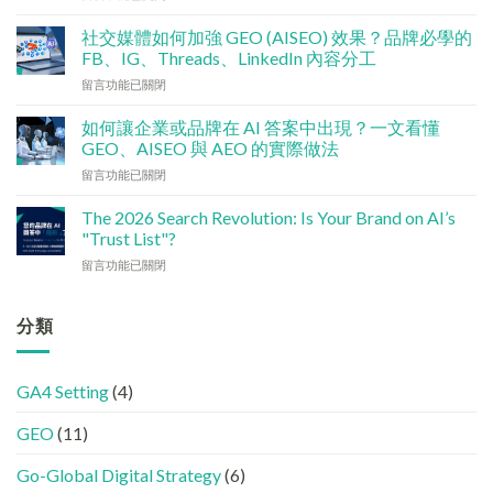
〈技
算
術
點
社交媒體如何加強 GEO (AISEO) 效果？品牌必學的
基
分
FB、IG、Threads、LinkedIn 內容分工
建
配？
在
留言功能已關閉
檢
香
〈社
查
港
交
清
如何讓企業或品牌在 AI 答案中出現？一文看懂
中
媒
單：
GEO、AISEO 與 AEO 的實際做法
小
體
如
企
在
留言功能已關閉
如
何
5
〈如
何
讓
大
何
加
The 2026 Search Revolution: Is Your Brand on AI’s
網
實
讓
強
"Trust List"?
站
用
企
GEO
變
策
在
留言功能已關閉
業
(AISEO)
GEO
略〉
〈【2026
或
效
機
中
搜
品
果？
器
尋
分類
牌
品
友
革
在
牌
好？
命】
AI
必
完
SEO
答
學
整
GA4 Setting
(4)
已
案
的
HTML
經
中
FB、
設
GEO
(11)
進
出
IG、
定
化
現？
Threads、
指
!
Go-Global Digital Strategy
(6)
一
LinkedIn
南〉
GEO
文