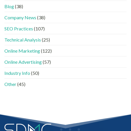
內
中
時
看
容
Blog
(38)
代
懂
分
下，
GEO、
工〉
Company News
(38)
品
AISEO
中
牌
與
SEO Practices
(107)
如
AEO
何
的
進
Technical Analysis
(25)
實
入
際
AI
做
Online Marketing
(122)
的
法〉
「信
中
Online Advertising
(57)
任
名
Industry Info
(50)
單」？〉
中
Other
(45)