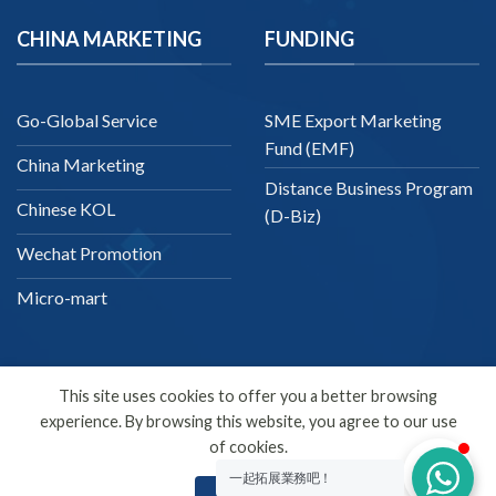
CHINA MARKETING
FUNDING
Go-Global Service
SME Export Marketing
Fund (EMF)
China Marketing
Distance Business Program
Chinese KOL
(D-Biz)
Wechat Promotion
Micro-mart
This site uses cookies to offer you a better browsing
experience. By browsing this website, you agree to our use
English
of cookies.
Copyright 2026 ©
SDMC
一起拓展業務吧！
ACCEPT