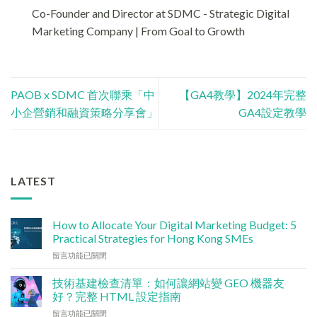
Co-Founder and Director at SDMC - Strategic Digital
Marketing Company | From Goal to Growth
PAOB x SDMC 首次聯乘「中
【GA4教學】2024年完整
小企營銷和融資策略分享會」
GA4設定教學
LATEST
How to Allocate Your Digital Marketing Budget: 5
Practical Strategies for Hong Kong SMEs
在
留言功能已關閉
〈數
碼
技術基建檢查清單：如何讓網站變 GEO 機器友
行
好？完整 HTML 設定指南
銷
在
留言功能已關閉
預