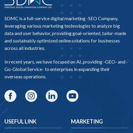
SDMC is a full-service digital marketing -
SEO Company
,
leveraging various marketing technologies to analyze big
data and user behavior, providing goal-oriented, tailor-made
and sustainably optimized online solutions for businesses
across all industries.
In recent years, we have focused on AI, providing -
GEO-
and -
Go-Global Service
- to enterprises in expanding their
overseas operations.
USEFUL LINK
MARKETING