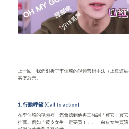
上一回，我們剖析了李佳琦的視頻營銷手法（上集連結
甚麼啟示。
1. 行動呼籲 (Call to action)
在李佳琦的視頻裡，您會聽到他再三強調「買它！買它
推薦。例如「黃皮女生一定要買！」、「白皮女生買這