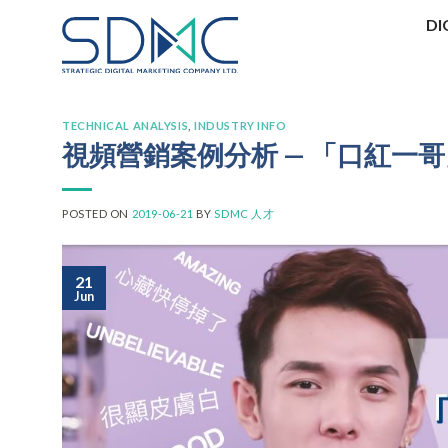
Skip
DI
to
content
TECHNICAL ANALYSIS
,
INDUSTRY INFO
視頻營銷案例分析 — 「口紅一
POSTED ON
2019-06-21
BY
SDMC 人才
21
Jun