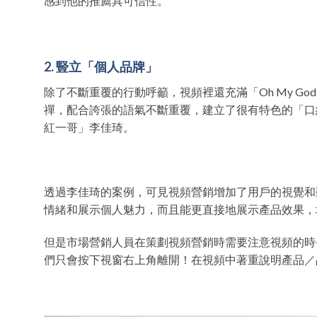
感到他的推薦具可信性。
2. 豎立「個人品牌」
除了不斷重覆的行動呼籲，視頻裡還充滿「Oh My G
禪，配合誇張的語氣不斷重覆，建立了很有特色的「口
紅一哥」李佳琦。
透過李佳琦的案例，可見視頻營銷增加了用戶的視覺和
情緒和展示個人魅力，而且能更直接地展示產品效果，
但是市場營銷人員在策劃視頻營銷時需要注意視頻的時
們只會按下視窗右上角離開！在視頻中著重說明產品／