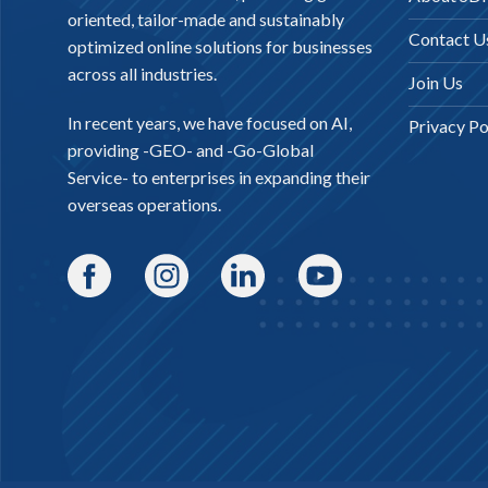
oriented, tailor-made and sustainably
Contact U
optimized online solutions for businesses
across all industries.
Join Us
In recent years, we have focused on AI,
Privacy Po
providing -
GEO-
and -
Go-Global
Service
- to enterprises in expanding their
overseas operations.