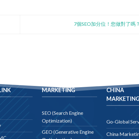
7個SEO加分位！您做對了嗎？
LINK
MARKETING
CHINA
MARKETIN
SEO (Search Engine
Optimization)
Go-Global Serv
y
GEO (Generative Engine
China Marketi
DMC