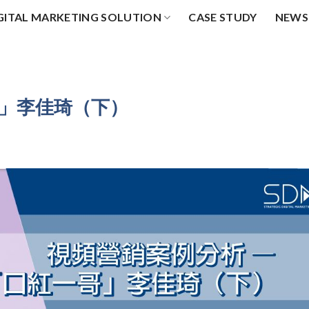
GITAL MARKETING SOLUTION
CASE STUDY
NEWS
哥」李佳琦（下）