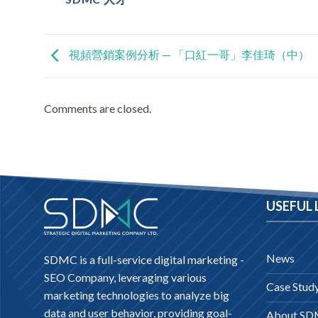
視頻營銷案例分析 — 「口紅一哥」李佳琦（中）
Comments are closed.
USEFUL 
News
SDMC is a full-service digital marketing -
SEO Company
, leveraging various
Case Stud
marketing technologies to analyze big
data and user behavior, providing goal-
About S