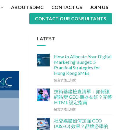
ABOUT SDMC
CONTACT US
JOIN US
CONTACT OUR CONSULTANTS
LATEST
How to Allocate Your Digital
Marketing Budget: 5
Practical Strategies for
Hong Kong SMEs
在
留言功能已關閉
〈數
碼
技術基建檢查清單：如何讓
行
網站變 GEO 機器友好？完整
銷
HTML 設定指南
預
在
算
留言功能已關閉
〈技
點
術
分
社交媒體如何加強 GEO
基
配？
(AISEO) 效果？品牌必學的
建
香