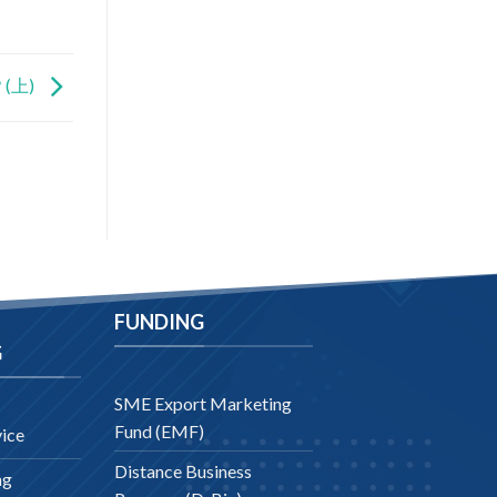
(上)
FUNDING
G
SME Export Marketing
Fund (EMF)
ice
Distance Business
ng