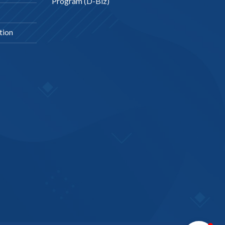
Program (D-Biz)
tion