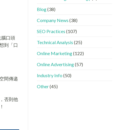
GEO
看
分
時
懂
工〉
Blog
(38)
代
GEO、
中
下，
AISEO
Company News
(38)
品
與
牌
AEO
SEO Practices
(107)
如
的
何
實
洗腦口頭
進
際
Technical Analysis
(25)
想到「口
入
做
AI
法〉
Online Marketing
(122)
的
中
「信
Online Advertising
(57)
任
名
Industry Info
(50)
單」？〉
空間傳递
中
Other
(45)
，否則他
！