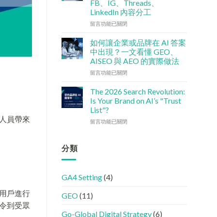
FB、IG、Threads、
檢
港
LinkedIn 內容分工
查
中
清
小
在
留言功能已關閉
單：
企
〈社
如
5
交
如何讓企業或品牌在 AI 答案
何
大
媒
中出現？一文看懂 GEO、
讓
實
體
AISEO 與 AEO 的實際做法
網
用
如
站
在
策
何
留言功能已關閉
變
〈如
略〉
加
GEO
何
中
強
The 2026 Search Revolution:
機
讓
GEO
Is Your Brand on AI’s "Trust
器
企
(AISEO)
List"?
友
業
效
人員帶來
在
好？
或
留言功能已關閉
果？
〈【2026
完
品
品
搜
整
牌
牌
尋
HTML
在
分類
必
革
設
AI
學
命】
定
答
的
SEO
指
案
FB、
GA4 Setting
(4)
已
南〉
中
IG、
經
中
出
Threads、
用戶進行
GEO
(11)
進
現？
LinkedIn
化
一
令到受眾
內
!
文
容
Go-Global Digital Strategy
(6)