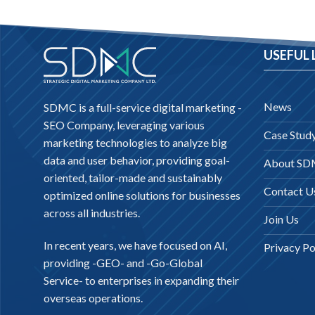
USEFUL 
News
SDMC is a full-service digital marketing -
SEO Company
, leveraging various
Case Stud
marketing technologies to analyze big
data and user behavior, providing goal-
About S
oriented, tailor-made and sustainably
Contact U
optimized online solutions for businesses
across all industries.
Join Us
In recent years, we have focused on AI,
Privacy Po
providing -
GEO-
and -
Go-Global
Service
- to enterprises in expanding their
overseas operations.