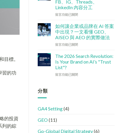
FB、IG、Threads、
檢
港
LinkedIn 內容分工
查
中
清
小
在
留言功能已關閉
單：
企
〈社
如
5
交
如何讓企業或品牌在 AI 答案
何
大
媒
中出現？一文看懂 GEO、
讓
實
體
AISEO 與 AEO 的實際做法
網
用
如
站
在
策
何
留言功能已關閉
變
〈如
略〉
加
GEO
何
中
強
The 2026 Search Revolution:
策略和目標。
機
讓
GEO
Is Your Brand on AI’s "Trust
器
企
(AISEO)
List"?
友
業
效
學習的功
在
好？
或
留言功能已關閉
果？
〈【2026
完
品
品
搜
整
牌
牌
尋
HTML
在
分類
必
革
設
AI
學
命】
定
答
的
SEO
指
案
FB、
GA4 Setting
(4)
已
南〉
中
IG、
經
中
出
Threads、
略的投資
GEO
(11)
進
現？
LinkedIn
化
一
系列的綜
內
!
文
容
Go-Global Digital Strategy
(6)