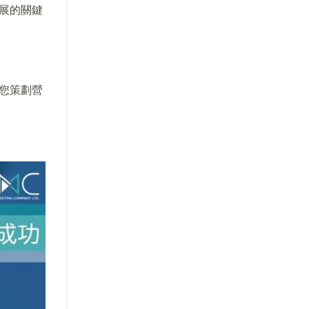
展的關鍵
您策劃營