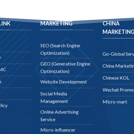
LINK
MARKETING
CHINA
MARKETIN
SEO (Search Engine
Optimization)
Go-Global Serv
y
GEO (Generative Engine
China Marketi
DMC
Optimization)
Chinese KOL
s
Website Development
Wechat Promo
Social Media
Management
Micro-mart
licy
Online Advertising
Service
Micro-influencer