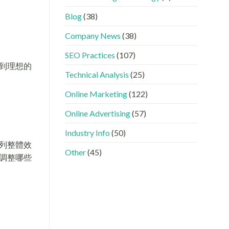
GEO
看
分
時
懂
工〉
Blog
(38)
代
GEO、
中
下，
AISEO
Company News
(38)
品
與
牌
AEO
SEO Practices
(107)
如
的
何
實
到理想的
進
際
Technical Analysis
(25)
入
做
AI
法〉
Online Marketing
(122)
的
中
「信
Online Advertising
(57)
任
名
Industry Info
(50)
單」？〉
中
列整體效
Other
(45)
調整哪些