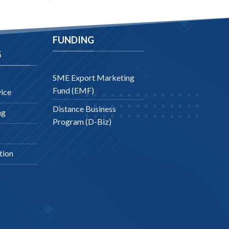
FUNDING
G
SME Export Marketing
Fund (EMF)
ice
Distance Business
ng
Program (D-Biz)
tion