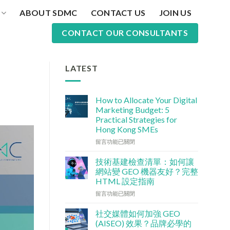
ABOUT SDMC
CONTACT US
JOIN US
CONTACT OUR CONSULTANTS
LATEST
How to Allocate Your Digital
Marketing Budget: 5
Practical Strategies for
Hong Kong SMEs
在
留言功能已關閉
〈數
碼
技術基建檢查清單：如何讓
行
網站變 GEO 機器友好？完整
銷
HTML 設定指南
預
在
算
留言功能已關閉
〈技
點
術
分
社交媒體如何加強 GEO
基
配？
(AISEO) 效果？品牌必學的
建
香