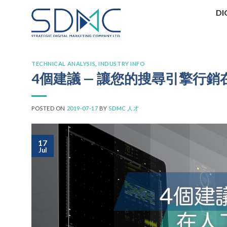
Skip
DI
to
content
TECHNICAL ANALYSIS
,
INDUSTRY INFO
4個建議 — 讓您的搜尋引擎行
POSTED ON
2019-07-17
BY
SDMC 人才
17
Jul