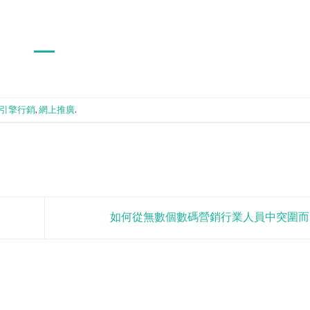
引擎行銷
,
網上推廣
.
如何從無數個數碼營銷行業人員中突圍