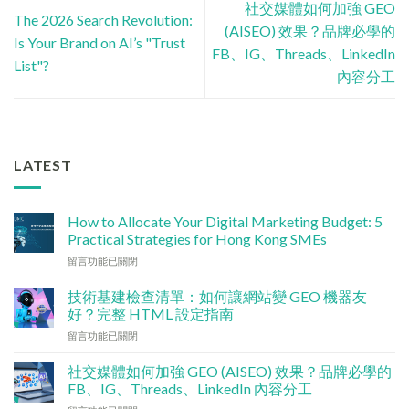
社交媒體如何加強 GEO
The 2026 Search Revolution:
(AISEO) 效果？品牌必學的
Is Your Brand on AI’s "Trust
FB、IG、Threads、LinkedIn
List"?
內容分工
LATEST
How to Allocate Your Digital Marketing Budget: 5
Practical Strategies for Hong Kong SMEs
在
留言功能已關閉
〈數
碼
技術基建檢查清單：如何讓網站變 GEO 機器友
行
好？完整 HTML 設定指南
銷
在
留言功能已關閉
預
〈技
算
術
點
社交媒體如何加強 GEO (AISEO) 效果？品牌必學的
基
分
FB、IG、Threads、LinkedIn 內容分工
建
配？