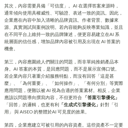
其次，內容需要具備「可信度」。AI 在選擇答案來源時，
通常傾向使用具權威性、可驗證、表述一致的資訊。因此，
企業應在內容中加入清晰的品牌資訊、作者背景、數據來
源、真實測試與案例說明。若內容能夠反映專業知識，並且
在不同平台上維持一致的品牌陳述，便更容易建立在AI 系
統層面的信任感，增加品牌內容被引用及出現在 AI 答案的
機會。
第三，內容應圍繞人們關注的問題，而非單純推銷產品本
身。AI 答案的本質，是回應問題，而不是展示宣傳口號。
若企業內容只著重介紹服務特點，而沒有回答「這是甚
麼」、「為何重要」、「如何操作」、「有何分別」等實際
應用問題，便難以被 AI 視為合適的答案素材。相反，企業
應該以問題導向撰寫內容，不但更符合
「答案引擎優化」
「回答」的邏輯，也更有利
「生成式引擎優化」
針對「引
用」 與 AISEO 的整體於AI 可見度的效果。
第四，企業應建立可被引用的內容資產。這些資產不一定要