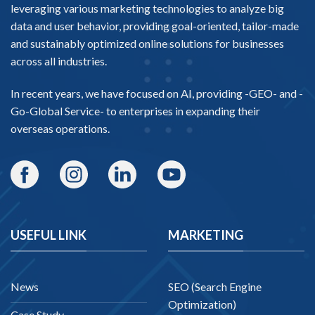
leveraging various marketing technologies to analyze big
data and user behavior, providing goal-oriented, tailor-made
and sustainably optimized online solutions for businesses
across all industries.
In recent years, we have focused on AI, providing -
GEO-
and -
Go-Global Service
- to enterprises in expanding their
overseas operations.
USEFUL LINK
MARKETING
News
SEO (Search Engine
Optimization)
Case Study