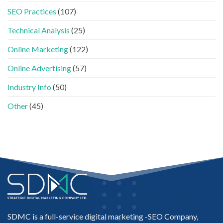
牌
與
SEO Practices
(107)
如
AEO
何
的
進
Technical Analysis
(25)
實
入
際
AI
做
Online Marketing
(122)
的
法〉
「信
中
Online Advertising
(57)
任
名
Industry Info
(50)
單」？〉
中
Other
(45)
SDMC is a full-service digital marketing -
SEO Company
,