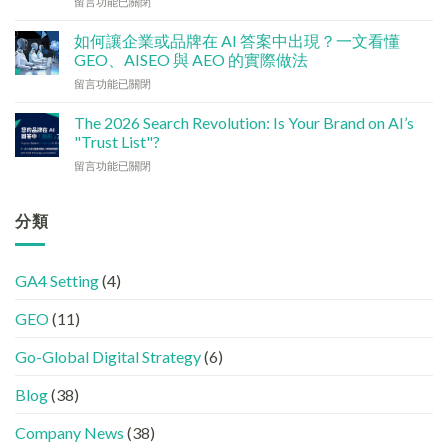
在
留言功能已關閉
檢
香
〈社
查
港
交
清
如何讓企業或品牌在 AI 答案中出現？一文看懂
中
媒
單：
GEO、AISEO 與 AEO 的實際做法
小
體
如
企
在
留言功能已關閉
如
何
5
〈如
何
讓
大
何
加
The 2026 Search Revolution: Is Your Brand on AI’s
網
實
讓
強
"Trust List"?
站
用
企
GEO
變
策
在
留言功能已關閉
業
(AISEO)
GEO
略〉
〈【2026
或
效
機
中
搜
品
果？
器
尋
分類
牌
品
友
革
在
牌
好？
命】
AI
必
完
SEO
答
學
整
GA4 Setting
(4)
已
案
的
HTML
經
中
FB、
設
GEO
(11)
進
出
IG、
定
化
現？
Threads、
指
!
Go-Global Digital Strategy
(6)
一
LinkedIn
南〉
GEO
文
內
中
時
看
容
Blog
(38)
代
懂
分
下，
GEO、
工〉
Company News
(38)
品
AISEO
中