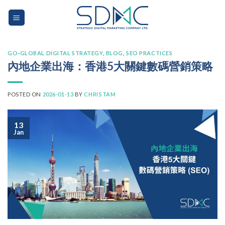
Skip
to
content
GO-GLOBAL DIGITAL STRATEGY
,
BLOG
,
SEO PRACTICES
內地企業出海：香港5大關鍵數碼營銷策略
POSTED ON
2026-01-13
BY
CHRIS TAM
13
Jan