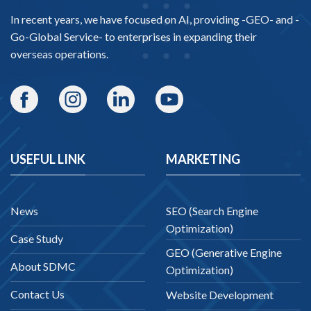
In recent years, we have focused on AI, providing -
GEO-
and -
Go-Global Service
- to enterprises in expanding their
overseas operations.
USEFUL LINK
MARKETING
News
SEO (Search Engine
Optimization)
Case Study
GEO (Generative Engine
About SDMC
Optimization)
Contact Us
Website Development