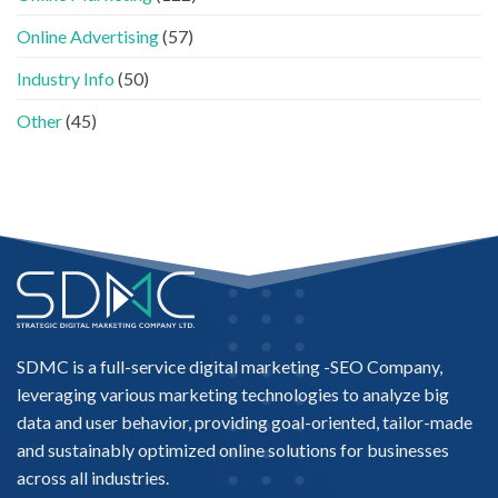
的
法〉
「信
中
Online Advertising
(57)
任
名
Industry Info
(50)
單」？〉
中
Other
(45)
SDMC is a full-service digital marketing -
SEO Company
,
leveraging various marketing technologies to analyze big
data and user behavior, providing goal-oriented, tailor-made
and sustainably optimized online solutions for businesses
across all industries.