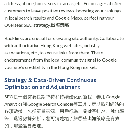
address, phone, hours, service areas, etc. Encourage satisfied
customers to leave positive reviews, boosting your rankings
in local search results and Google Maps, perfecting your
Overseas SEO strategy.
出海策略
Backlinks are crucial for elevating site authority. Collaborate
with authoritative Hong Kong websites, industry
associations, etc., to secure links from them. These
endorsements from the local community signal to Google
your site's credibility in the Hong Kong market.
Strategy 5: Data-Driven Continuous
Optimization and Adjustment
SEO
是一個需要長期堅持和持續優化的過程，善用Google
Analytics和Google Search Console等工具，定期監測網站的
各項數據，包括流量來源、用戶行為、關鍵字排名、跳出率
等。透過數據分析，您可清楚地了解哪些
出海
策略是有效
的，哪些需要改進。