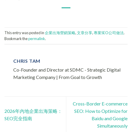
This entry was posted in
企業出海營銷策略
,
文章分享
,
專業SEO公司做法
.
Bookmark the
permalink
.
CHRIS TAM
Co-Founder and Director at SDMC - Strategic Digital
Marketing Company | From Goal to Growth
Cross-Border E-commerce
2026年內地企業出海策略：
SEO: How to Optimize for
SEO完全指南
Baidu and Google
Simultaneously