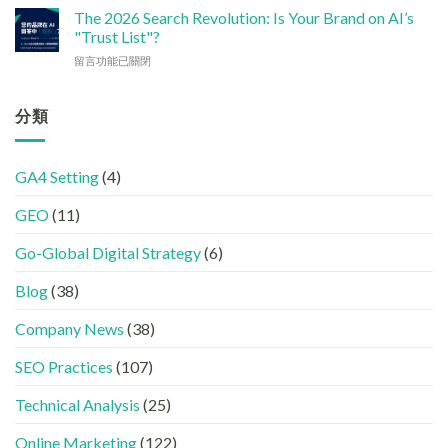
讓
大
何
加
The 2026 Search Revolution: Is Your Brand on AI’s
網
實
讓
強
"Trust List"?
站
用
企
GEO
變
策
在
留言功能已關閉
業
(AISEO)
GEO
略〉
〈【2026
或
效
機
中
搜
品
果？
器
尋
分類
牌
品
友
革
在
牌
好？
命】
AI
必
完
SEO
答
學
整
GA4 Setting
(4)
已
案
的
HTML
經
中
FB、
設
GEO
(11)
進
出
IG、
定
化
現？
Threads、
指
!
Go-Global Digital Strategy
(6)
一
LinkedIn
南〉
GEO
文
內
中
時
看
容
Blog
(38)
代
懂
分
下，
GEO、
工〉
Company News
(38)
品
AISEO
中
牌
與
SEO Practices
(107)
如
AEO
何
的
進
Technical Analysis
(25)
實
入
際
AI
做
Online Marketing
(122)