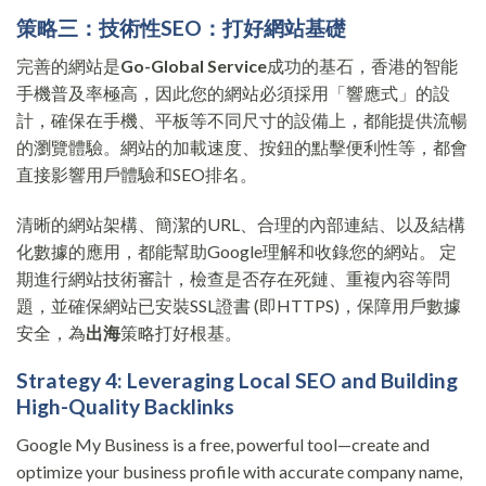
策略三：技術性SEO：打好網站基礎
完善的網站是
Go-Global Service
成功的基石，香港的智能
手機普及率極高，因此您的網站必須採用「響應式」的設
計，確保在手機、平板等不同尺寸的設備上，都能提供流暢
的瀏覽體驗。網站的加載速度、按鈕的點擊便利性等，都會
直接影響用戶體驗和SEO排名。
清晰的網站架構、簡潔的URL、合理的內部連結、以及結構
化數據的應用，都能幫助Google理解和收錄您的網站。 定
期進行網站技術審計，檢查是否存在死鏈、重複內容等問
題，並確保網站已安裝SSL證書 (即HTTPS)，保障用戶數據
安全，為
出海
策略打好根基。
Strategy 4: Leveraging Local SEO and Building
High-Quality Backlinks
Google My Business is a free, powerful tool—create and
optimize your business profile with accurate company name,