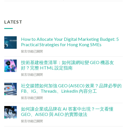
LATEST
How to Allocate Your Digital Marketing Budget: 5
Practical Strategies for Hong Kong SMEs
在
留言功能已關閉
〈數
碼
技術基建檢查清單：如何讓網站變 GEO 機器友
行
好？完整 HTML 設定指南
銷
在
留言功能已關閉
預
〈技
算
術
點
社交媒體如何加強 GEO (AISEO) 效果？品牌必學的
基
分
FB、IG、Threads、LinkedIn 內容分工
建
配？
在
留言功能已關閉
檢
香
〈社
查
港
交
清
如何讓企業或品牌在 AI 答案中出現？一文看懂
中
媒
單：
GEO、AISEO 與 AEO 的實際做法
小
體
如
企
在
留言功能已關閉
如
何
5
〈如
何