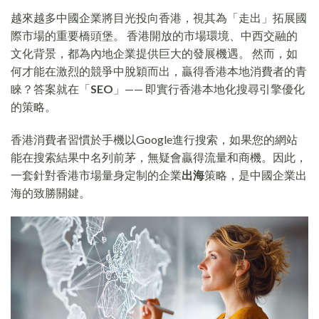
越來越多中國企業將目光投向香港，視其為「走出」拓展國
際市場的重要橋頭堡。 香港開放的市場環境、中西交融的
文化背景，都為內地企業提供巨大的發展機遇。 然而，如
何才能在激烈的競爭中脫穎而出，贏得香港本地消費者的青
睞？答案就在「
SEO
」—— 即實行香港本地化搜尋引擎優化
的策略。
香港消費者習慣於手機以Google進行搜索，如果您的網站
能在搜索結果中名列前茅，無疑會贏得流量和商機。因此，
一套針對香港市場量身定制的企業
出海
策略，是中國企業出
海的致勝關鍵。