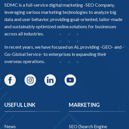
SDMC is a full-service digital marketing -
SEO Company
,
leveraging various marketing technologies to analyze big
data and user behavior, providing goal-oriented, tailor-made
and sustainably optimized online solutions for businesses
across all industries.
In recent years, we have focused on AI, providing -
GEO-
and -
Go-Global Service
- to enterprises in expanding their
overseas operations.
USEFUL LINK
MARKETING
News
SEO (Search Engine