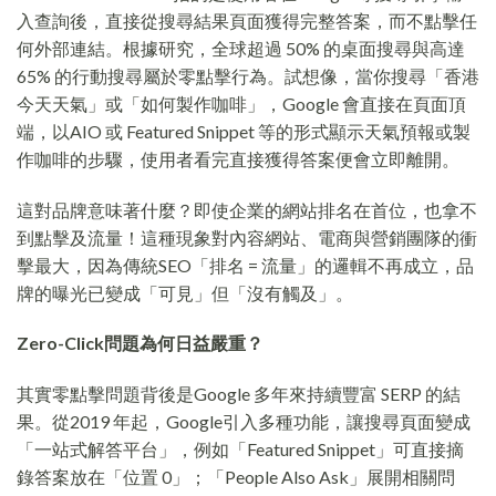
入查詢後，直接從搜尋結果頁面獲得完整答案，而不點擊任
何外部連結。根據研究，全球超過 50% 的桌面搜尋與高達
65% 的行動搜尋屬於零點擊行為。試想像，當你搜尋「香港
今天天氣」或「如何製作咖啡」，Google 會直接在頁面頂
端，以AIO 或 Featured Snippet 等的形式顯示天氣預報或製
作咖啡的步驟，使用者看完直接獲得答案便會立即離開。
這對品牌意味著什麼？即使企業的網站排名在首位，也拿不
到點擊及流量！這種現象對內容網站、電商與營銷團隊的衝
擊最大，因為傳統SEO「排名 = 流量」的邏輯不再成立，品
牌的曝光已變成「可見」但「沒有觸及」。
Zero-Click問題為何日益嚴重？
其實零點擊問題背後是Google 多年來持續豐富 SERP 的結
果。從2019 年起，Google引入多種功能，讓搜尋頁面變成
「一站式解答平台」，例如「Featured Snippet」可直接摘
錄答案放在「位置 0」；「People Also Ask」展開相關問