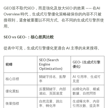
GEO並不取代SEO，而是強化及放大SEO 的效果 —— 在AI
Overview 時代，生成式引擎優化策略確保你的內容不只被
搜尋到，還會被重覆以不同方式、在不同的生成式引擎所使
用。
SEO vs
GEO-
：核心差異比較
從表中可見，生成式引擎優化更適合 AI 主導的未來搜尋。
SEO (Search
GEO-
(生成式引擎
範疇
Engine
優化)
Optimization)
關鍵字排名、點擊
AI 引用率、生成可
核心目標
率
見度
反覆關鍵字、內部
結構化內容、權威
優化重點
連結、頁面速度
數據、自然問答
自然流量、跳出
生成曝光率、內容
衡量指標
率、轉化率
引用次數、提及率