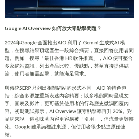
Google
AI Overview
如何放大零點擊問題？
2024年Google 全面推出AIO 利用了 Gemini 生成式AI 模
型，在搜尋結果頂端產生一段綜合摘要，直接回答使用者問
題。例如，搜尋「最佳香港 HR 軟件推薦」，AIO 便可整合
多家網站資訊，列出產品比較、優缺點，甚至直接提供結
論，使用者無需點擊，就能滿足需求。
與傳統SERP 只列出相關網站的形式不同，AIO 的特色包
括：綜合多源並重新表述內容精要；以多模態同時呈現文
字、圖表及影片；更可基於使用者的行為歷史微調回覆內
容。初期測試顯示，AI Overview 讓零點擊率再升 20%。對
品牌來說，這意味著內容更容易被「引用」，但流量更難轉
化。Google 雖承諾標註來源，但使用者很少點進原始連
結。