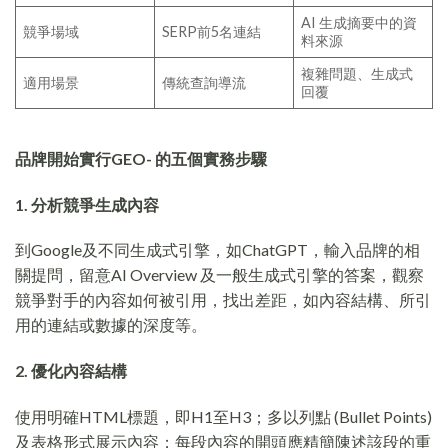
AI 生成摘要中的資
競爭場域
SERP前5名連結
料來源
複雜問題、生成式
適用場景
傳統查詢導流
回覆
品牌開始實行
GEO-
的五個實務步驟
1. 分析競爭生成內容
到Google及不同生成式引擎，如ChatGPT，輸入品牌的相
關提問，留意AI Overview 及一般生成式引擎的答案，觀察
競爭對手的內容如何被引用，找出差距，如內容結構、所引
用的連結或數據的深度等。
2. 優化內容結構
使用明確HTML標題，即H1至H3；多以列點 (Bullet Points)
及表格形式展示內容；每段內容的開頭應精簡陳述該段的重