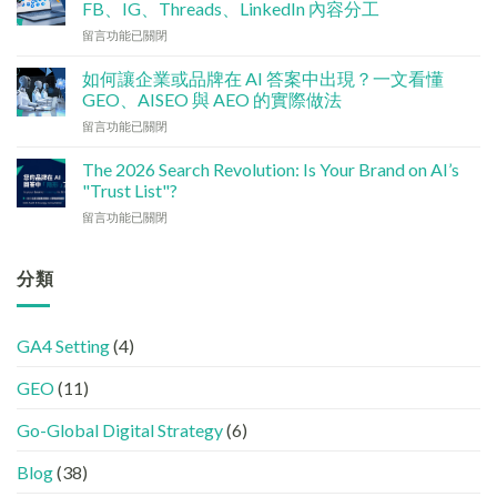
分
FB、IG、Threads、LinkedIn 內容分工
建
配？
在
留言功能已關閉
檢
香
〈社
查
港
交
清
如何讓企業或品牌在 AI 答案中出現？一文看懂
中
媒
單：
GEO、AISEO 與 AEO 的實際做法
小
體
如
企
在
留言功能已關閉
如
何
5
〈如
何
讓
大
何
加
The 2026 Search Revolution: Is Your Brand on AI’s
網
實
讓
強
"Trust List"?
站
用
企
GEO
變
策
在
留言功能已關閉
業
(AISEO)
GEO
略〉
〈【2026
或
效
機
中
搜
品
果？
器
尋
分類
牌
品
友
革
在
牌
好？
命】
AI
必
完
SEO
答
學
整
GA4 Setting
(4)
已
案
的
HTML
經
中
FB、
設
GEO
(11)
進
出
IG、
定
化
現？
Threads、
指
!
Go-Global Digital Strategy
(6)
一
LinkedIn
南〉
GEO
文
內
中
時
看
容
Blog
(38)
代
懂
分