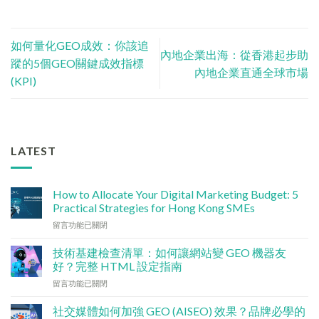
如何量化GEO成效：你該追
內地企業出海：從香港起步助
蹤的5個GEO關鍵成效指標
內地企業直通全球市場
(KPI)
LATEST
How to Allocate Your Digital Marketing Budget: 5
Practical Strategies for Hong Kong SMEs
在
留言功能已關閉
〈數
碼
技術基建檢查清單：如何讓網站變 GEO 機器友
行
好？完整 HTML 設定指南
銷
在
留言功能已關閉
預
〈技
算
術
點
社交媒體如何加強 GEO (AISEO) 效果？品牌必學的
基