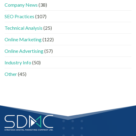
下，
GEO、
工〉
Company News
(38)
品
AISEO
中
牌
與
SEO Practices
(107)
如
AEO
何
的
進
Technical Analysis
(25)
實
入
際
AI
做
Online Marketing
(122)
的
法〉
「信
中
Online Advertising
(57)
任
名
Industry Info
(50)
單」？〉
中
Other
(45)