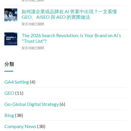
檢
香
〈社
查
港
交
清
如何讓企業或品牌在 AI 答案中出現？一文看懂
中
媒
單：
GEO、AISEO 與 AEO 的實際做法
小
體
如
企
在
留言功能已關閉
如
何
5
〈如
何
讓
大
何
加
The 2026 Search Revolution: Is Your Brand on AI’s
網
實
讓
強
"Trust List"?
站
用
企
GEO
變
策
在
留言功能已關閉
業
(AISEO)
GEO
略〉
〈【2026
或
效
機
中
搜
品
果？
器
尋
分類
牌
品
友
革
在
牌
好？
命】
AI
必
完
SEO
答
學
整
GA4 Setting
(4)
已
案
的
HTML
經
中
FB、
設
GEO
(11)
進
出
IG、
定
化
現？
Threads、
指
!
Go-Global Digital Strategy
(6)
一
LinkedIn
南〉
GEO
文
內
中
時
看
容
Blog
(38)
代
懂
分
下，
GEO、
工〉
Company News
(38)
品
AISEO
中