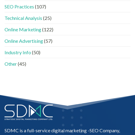
牌
與
SEO Practices
(107)
如
AEO
何
的
進
Technical Analysis
(25)
實
入
際
AI
做
Online Marketing
(122)
的
法〉
「信
中
Online Advertising
(57)
任
名
Industry Info
(50)
單」？〉
中
Other
(45)
SDMC is a full-service digital marketing -
SEO Company
,