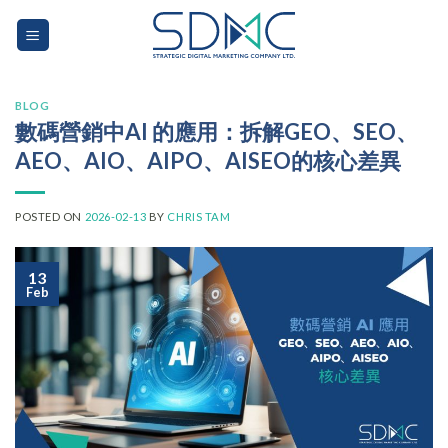
Skip
to
content
BLOG
數碼營銷中AI 的應用：拆解GEO、SEO、
AEO、AIO、AIPO、AISEO的核心差異
POSTED ON
2026-02-13
BY
CHRIS TAM
13
Feb