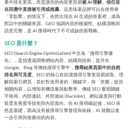
果中排名更高，而是讓你的內容更容易
被 AI 理解、信任並
在回應中直接被引用或推薦
。這意味著品牌可以在使用者
「零點擊」的情況下，依然出現在 AI 生成的答案裡，成為
對話中的關鍵來源。GEO 強調內容的權威性、結構清晰與
語意完整，是 AI 搜尋時代下不可或缺的新戰略。
SEO 是什麼？
SEO (Search Engine Optimization) 中文為「搜尋引擎優
化」，是指透過調整網站內容、結構與技術，提升在
Google、Bing 等傳統搜尋引擎中，
搜尋結果頁面中的自然
排名與可見度
。SEO 的核心在於讓搜尋引擎更容易抓取、理
解與索引網頁，並針對使用者的「關鍵字」與「意圖」提供
相關內容，以增加有機流量與點擊率。傳統 SEO 重視關鍵
字佈局、內部連結、外部連結 (Backlink)、網站速度與行動
裝置友善度等技術與內容面向。在 AI 搜尋崛起後，SEO 依
然是基礎，因為沒有被搜尋引擎發現與收錄，AI 就難以進
一步引用與推薦你的內容。