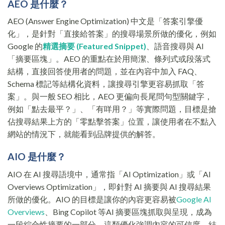
AEO 是什麼？
AEO (Answer Engine Optimization) 中文是「答案引擎優
化」，是針對「直接給答案」的搜尋場景所做的優化，例如
Google 的
精選摘要 (Featured Snippet)
、語音搜尋與 AI
「摘要區塊」。AEO 的重點在於用簡潔、條列式或段落式
結構，直接回答使用者的問題，並在內容中加入 FAQ、
Schema 標記等結構化資料，讓搜尋引擎更容易抓取「答
案」。與一般 SEO 相比，AEO 更偏向長尾問句型關鍵字，
例如「點去最平？」、「有咩用？」等實際問題，目標是搶
佔搜尋結果上方的「零點擊答案」位置，讓使用者在不點入
網站的情況下，就能看到品牌提供的解答。
AIO 是什麼？
AIO 在 AI 搜尋語境中，通常指「AI Optimization」或「AI
Overviews Optimization」，即針對 AI 摘要與 AI 搜尋結果
所做的優化。AIO 的目標是讓你的內容更容易被
Google AI
Overviews
、Bing Copilot 等AI 摘要區塊抓取與呈現，成為
一段綜合性摘要的一部分。這類優化強調內容的可信度、結