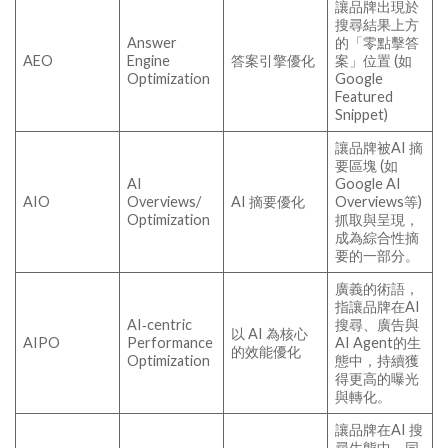
讓品牌出現於
搜尋結果上方
Answer
的「零點擊答
AEO
Engine
答案引擎優化
案」位置 (如
Optimization
Google
Featured
Snippet)
讓品牌被AI 摘
要區塊 (如
AI
Google AI
AIO
Overviews/
AI 摘要優化
Overviews等)
Optimization
抓取與呈現，
成為綜合性摘
要的一部分。
廣義的術語，
指讓品牌在AI
AI‑centric
搜尋、廣告與
以 AI 為核心
AIPO
Performance
AI Agent的生
的效能優化
Optimization
態中，持續獲
得更高的曝光
與轉化。
讓品牌在AI 搜
尋生態中，同