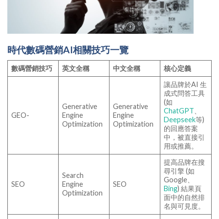
時代數碼營銷AI相關技巧一覽
數碼營銷技巧
英文全稱
中文全稱
核心定義
讓品牌於AI 生
成式問答工具
(如
Generative
Generative
ChatGPT
、
GEO-
Engine
Engine
Deepseek
等)
Optimization
Optimization
的回應答案
中，被直接引
用或推薦。
提高品牌在搜
尋引擎 (如
Search
Google、
SEO
Engine
SEO
Bing
) 結果頁
Optimization
面中的自然排
名與可見度。