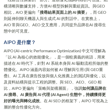
構清晰與數據支持，方便AI 模型拆解與重組資訊。與GEO
相比，AIO 更偏向
「搜尋結果頁面上的 AI 摘要」
，而 GEO
則延伸到聊天機器人與生成式 AI 的對話中。在實務上，
AIO 常與GEO、AEO 交叉應用，共同提升品牌在AI 搜尋生
態中的可見度。
AIPO 是什麼？
AIPO (AI‑centric Performance Optimization) 中文可理解為
「以 AI 為核心的效能優化」，是一個較廣義的術語，用來
描述在 AI 時代下，針對 AI 系統本身與 AI 驅動流程所做的整
體優化。AIPO 涵蓋內容如何被 AI 理解與引用 (與 GEO重
疊)、AI 工具在廣告投放與個人化推薦上的測試與優化，以
及資料結構與提示工程的調整。與 SEO、AEO、GEO 相
比，AIPO 更偏向「策略與架構層面」，強調
如何讓品牌在
AI 搜尋、AI 廣告與 AI 代理 (AI Agent) 生態中，持續獲得更
好的曝光與轉化成效
。在 AI SEO 的框架下，AIPO 可視為上
層的整合性優化方向。