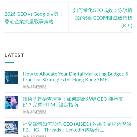
如何量化GEO成效：你該追
2026 GEO vs Google搜尋：
蹤的5個GEO關鍵成效指標
香港企業流量戰爭策略
(KPI)
LATEST
How to Allocate Your Digital Marketing Budget: 5
Practical Strategies for Hong Kong SMEs
在
留言功能已關閉
〈數
碼
技術基建檢查清單：如何讓網站變 GEO 機器友
行
好？完整 HTML 設定指南
銷
在
留言功能已關閉
預
〈技
算
術
點
社交媒體如何加強 GEO (AISEO) 效果？品牌必學的
基
分
FB、IG、Threads、LinkedIn 內容分工
建
配？
在
留言功能已關閉