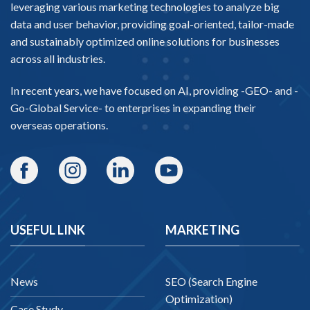
leveraging various marketing technologies to analyze big
data and user behavior, providing goal-oriented, tailor-made
and sustainably optimized online solutions for businesses
across all industries.
In recent years, we have focused on AI, providing -
GEO-
and -
Go-Global Service
- to enterprises in expanding their
overseas operations.
USEFUL LINK
MARKETING
News
SEO (Search Engine
Optimization)
Case Study