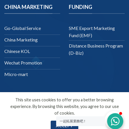
CHINA MARKETING
FUNDING
Go-Global Service
SME Export Marketing
Fund (EMF)
China Marketing
Distance Business Program
Chinese KOL
(D-Biz)
Wechat Promotion
Micro-mart
This site uses cookies to offer you a better browsing
experience. By browsing this website, you agree to our use
English
of cookies.
Copyright 2026 ©
SDMC
一起拓展業務吧！
ACCEPT
SEO Company | Digital Marketing | Online Marketing