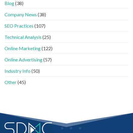
時
看
容
Blog
(38)
代
懂
分
下，
GEO、
工〉
Company News
(38)
品
AISEO
中
牌
與
SEO Practices
(107)
如
AEO
何
的
進
Technical Analysis
(25)
實
入
際
AI
做
Online Marketing
(122)
的
法〉
「信
中
Online Advertising
(57)
任
名
Industry Info
(50)
單」？〉
中
Other
(45)