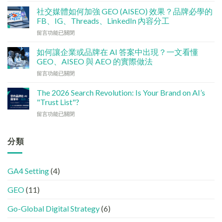
算
術
點
社交媒體如何加強 GEO (AISEO) 效果？品牌必學的
基
分
FB、IG、Threads、LinkedIn 內容分工
建
配？
在
留言功能已關閉
檢
香
〈社
查
港
交
清
如何讓企業或品牌在 AI 答案中出現？一文看懂
中
媒
單：
GEO、AISEO 與 AEO 的實際做法
小
體
如
企
在
留言功能已關閉
如
何
5
〈如
何
讓
大
何
加
The 2026 Search Revolution: Is Your Brand on AI’s
網
實
讓
強
"Trust List"?
站
用
企
GEO
變
策
在
留言功能已關閉
業
(AISEO)
GEO
略〉
〈【2026
或
效
機
中
搜
品
果？
器
尋
分類
牌
品
友
革
在
牌
好？
命】
AI
必
完
SEO
答
學
整
GA4 Setting
(4)
已
案
的
HTML
經
中
FB、
設
GEO
(11)
進
出
IG、
定
化
現？
Threads、
指
!
Go-Global Digital Strategy
(6)
一
LinkedIn
南〉
GEO
文
內
中