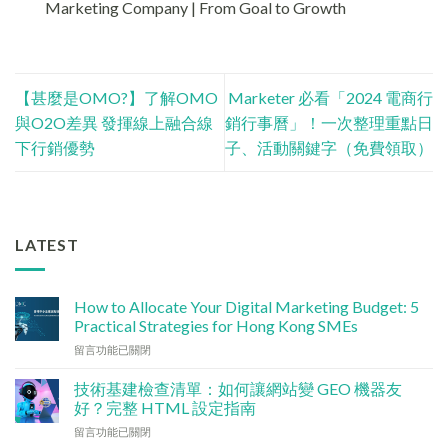
Marketing Company | From Goal to Growth
【甚麼是OMO?】了解OMO
Marketer 必看「2024 電商行
與O2O差異 發揮線上融合線
銷行事曆」！一次整理重點日
下行銷優勢
子、活動關鍵字（免費領取）
LATEST
How to Allocate Your Digital Marketing Budget: 5
Practical Strategies for Hong Kong SMEs
在
留言功能已關閉
〈數
碼
技術基建檢查清單：如何讓網站變 GEO 機器友
行
好？完整 HTML 設定指南
銷
在
留言功能已關閉
預
〈技