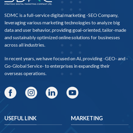
SDMC is a full-service digital marketing -
SEO Company
,
leveraging various marketing technologies to analyze big
data and user behavior, providing goal-oriented, tailor-made
and sustainably optimized online solutions for businesses
across all industries.
In recent years, we have focused on AI, providing -
GEO-
and -
Go-Global Service
- to enterprises in expanding their
overseas operations.
USEFUL LINK
MARKETING