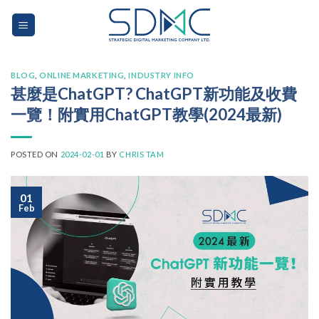
Skip
to
content
BLOG
,
ONLINE MARKETING
,
INDUSTRY INFO
甚麼是ChatGPT? ChatGPT新功能及收費
一覽！附實用ChatGPT教學(2024最新)
POSTED ON
2024-02-01
BY
CHRIS TAM
01
Feb