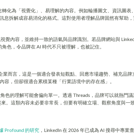
抽象概念轉化為「視覺化」、易理解的內容。例如輪播圖文、資訊圖表
息拆解成容易消化的格式。這對使用者理解品牌固然有幫助，對 
覺內容，並維持一致的語氣與品牌識別。若品牌網站與 LinkedI
」的角色，令品牌在 AI 時代不只被理解，也被記住。
」。對企業而言，這是一個適合發表短觀點、回應市場趨勢、補充品牌
篇專業內容，但卻很適合累積某種「行業語境中的存在感」。
角色的理解可能會偏向單一。透過 Threads，品牌可以就熱門
繫起來。這類內容未必要非常長，但要有明確立場、觀察角度與一
據 Profound 的研究
，LinkedIn 在 2026 年已成為 AI 搜尋中專