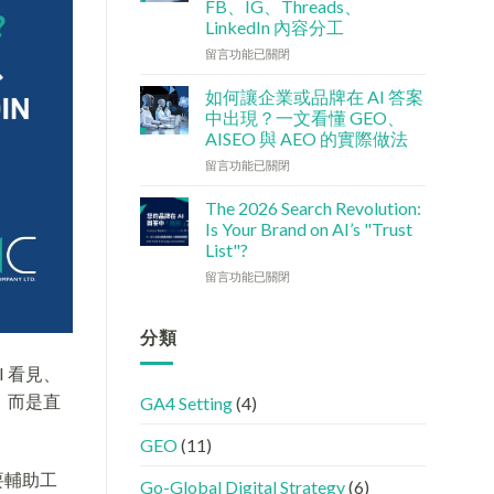
FB、IG、Threads、
檢
港
LinkedIn 內容分工
查
中
清
小
在
留言功能已關閉
單：
企
〈社
如
5
交
如何讓企業或品牌在 AI 答案
何
大
媒
中出現？一文看懂 GEO、
讓
實
體
AISEO 與 AEO 的實際做法
網
用
如
站
在
策
何
留言功能已關閉
變
〈如
略〉
加
GEO
何
中
強
The 2026 Search Revolution:
機
讓
GEO
Is Your Brand on AI’s "Trust
器
企
(AISEO)
List"?
友
業
效
在
好？
或
留言功能已關閉
果？
〈【2026
完
品
品
搜
整
牌
牌
尋
HTML
在
分類
必
革
設
AI
學
命】
定
答
 看見、
的
SEO
指
案
FB、
，而是直
GA4 Setting
(4)
已
南〉
中
IG、
經
中
出
Threads、
GEO
(11)
進
現？
LinkedIn
化
一
內
要輔助工
!
文
容
Go-Global Digital Strategy
(6)