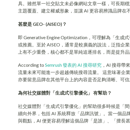
具。雖然單一社交貼文未必像網站文章一樣，可長期穩定
主題覆蓋、建立權威形象，並讓 AI 更容易辨識品牌
甚麼是
GEO-
(
AISEO
)？
即 Generative Engine Optimization
或推薦。至於 AISEO，通常是較廣義的說法，泛指企業
上有不少重疊，核心都不是單純追逐排名，而是提升品牌
According to
Semrush 發表的 AI 搜尋研究
，AI 搜尋
流量未來可能進一步超越傳統搜尋流量。 這意味著企
亦要留意品牌在其他平台上的內容是否足夠清晰、可
為何社交媒體對「生成式引擎優化」 有幫助？
社交媒體對「生成式引擎優化」的幫助很多時候是「間接
續向外界，包括 AI 系統釋放「品牌訊號」。當一個
與觀點，AI 便更容易理解這個品牌「是誰」、「擅長