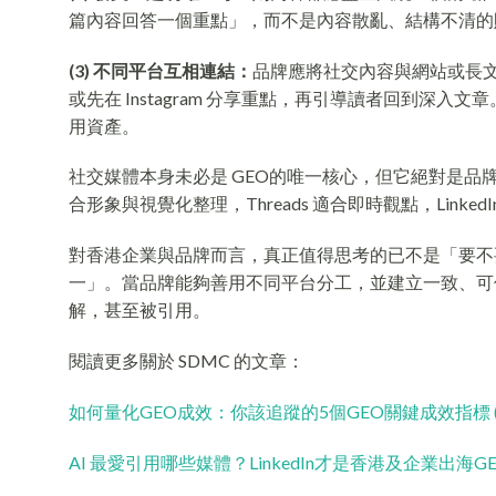
篇內容回答一個重點」，而不是內容散亂、結構不清
(3) 不同平台互相連結：
品牌應將社交內容與網站或長文內
或先在 Instagram 分享重點，再引導讀者回到
用資產。
社交媒體本身未必是 GEO的唯一核心，但它絕對是品牌建立 A
合形象與視覺化整理，Threads 適合即時觀點，Link
對香港企業與品牌而言，真正值得思考的已不是「要不要
一」。當品牌能夠善用不同平台分工，並建立一致、可信
解，甚至被引用。
閱讀更多關於 SDMC 的文章：
如何量化GEO成效：你該追蹤的5個GEO關鍵成效指標 (K
AI 最愛引用哪些媒體？LinkedIn才是香港及企業出海