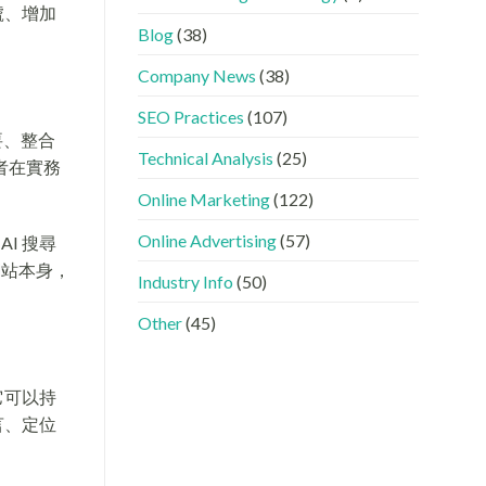
GEO
看
分
號、增加
時
懂
工〉
Blog
(38)
代
GEO、
中
下，
AISEO
Company News
(38)
品
與
牌
AEO
SEO Practices
(107)
如
的
何
實
摘要、整合
進
際
Technical Analysis
(25)
者在實務
入
做
AI
法〉
Online Marketing
(122)
的
中
「信
Online Advertising
(57)
I 搜尋
任
名
網站本身，
Industry Info
(50)
單」？〉
中
Other
(45)
它可以持
言、定位