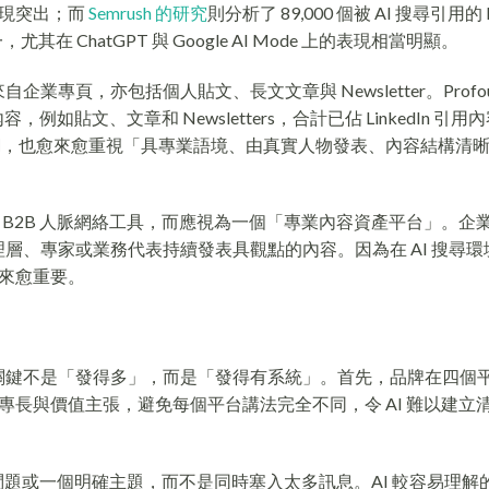
表現突出；而
Semrush 的研究
則分析了 89,000 個被 AI 搜尋引用的 Li
，尤其在 ChatGPT 與 Google AI Mode 上的表現相當明顯。
來自企業專頁，亦包括個人貼文、長文文章與 Newsletter。Profou
內容，例如貼文、文章和 Newsletters，合計已佔 LinkedIn 引
官網，也愈來愈重視「具專業語境、由真實人物發表、內容結構清
招聘或 B2B 人脈網絡工具，而應視為一個「專業內容資產平台」。企
管理層、專家或業務代表持續發表具觀點的內容。因為在 AI 搜尋
愈來愈重要。
？
O，關鍵不是「發得多」，而是「發得有系統」。首先，品牌在四個
長與價值主張，避免每個平台講法完全不同，令 AI 難以建立
題或一個明確主題，而不是同時塞入太多訊息。AI 較容易理解