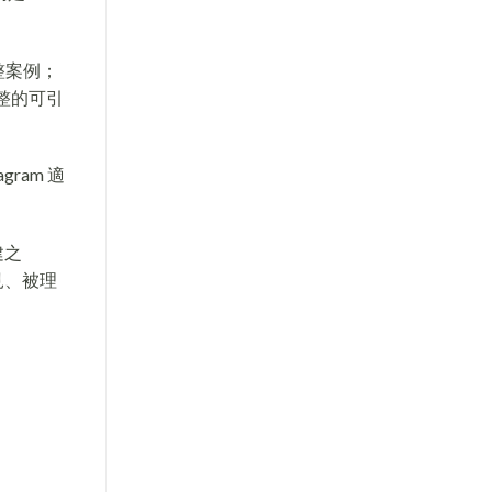
整案例；
完整的可引
ram 適
建之
見、被理