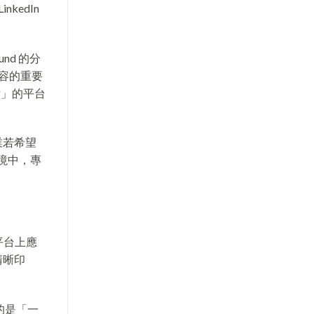
nkedIn
nd 的分
用內容的重要
晰」的平台
業若希望
環境中，專
平台上應
清晰印
的是「一