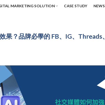
GITAL MARKETING SOLUTION
CASE STUDY
NEWS
 效果？品牌必學的 FB、IG、Threads