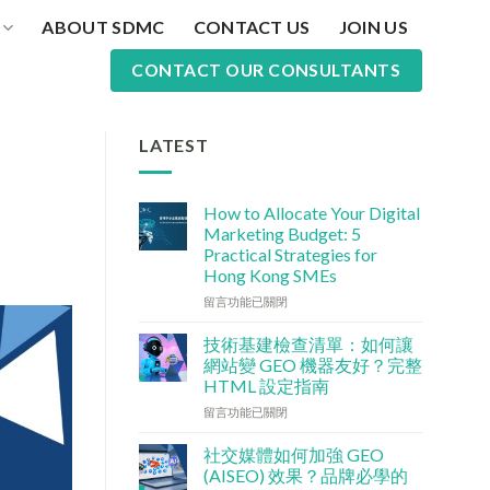
ABOUT SDMC
CONTACT US
JOIN US
CONTACT OUR CONSULTANTS
LATEST
、
How to Allocate Your Digital
Marketing Budget: 5
Practical Strategies for
Hong Kong SMEs
在
留言功能已關閉
〈數
碼
技術基建檢查清單：如何讓
行
網站變 GEO 機器友好？完整
銷
HTML 設定指南
預
在
算
留言功能已關閉
〈技
點
術
分
社交媒體如何加強 GEO
基
配？
(AISEO) 效果？品牌必學的
建
香