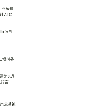
、簡短知
AI 建
n 偏向
立場與參
議題發表具
致語言。
業查詢最常被