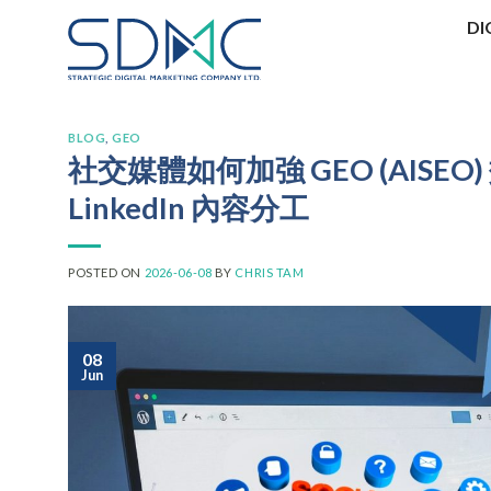
Skip
DI
to
content
BLOG
,
GEO
社交媒體如何加強 GEO (AISEO)
LinkedIn 內容分工
POSTED ON
2026-06-08
BY
CHRIS TAM
08
Jun