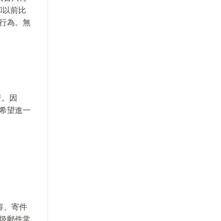
和以前比
行為。無
行。因
希望進一
容、寄件
圾郵件常