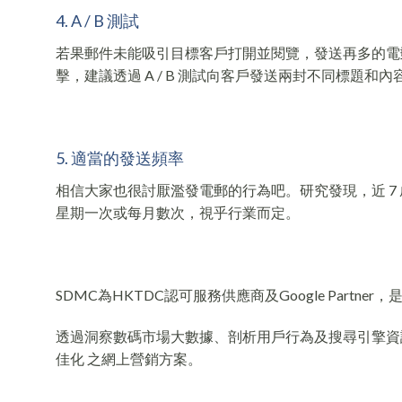
4. A / B 測試
若果郵件未能吸引目標客戶打開並閱覽，發送再多的電
擊，
建議透過 A / B 測試向客戶發送兩封不同標題
5. 適當的發送頻率
相信大家也很討厭濫發電郵的行為吧。研究發現，近 7
星期一次或每月數次，視乎行業而定。
SDMC為HKTDC認可服務供應商及Google Partn
透過洞察數碼市場大數據、剖析用戶行為及搜尋引擎資訊，S
佳化 之網上營銷方案。