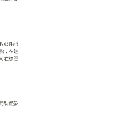
數郵件能
點，在短
可在標題
同裝置螢