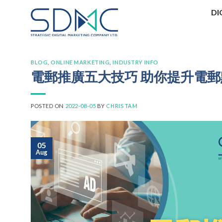
Skip
DI
to
content
BLOG
,
ONLINE MARKETING
,
INDUSTRY INFO
電郵推廣五大技巧 助你提升電
POSTED ON
2022-08-05
BY
CHRIS TAM
05
Aug