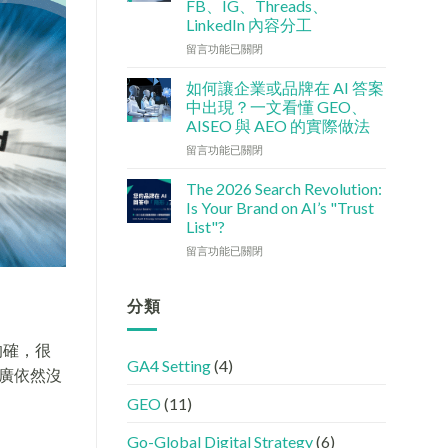
FB、IG、Threads、
檢
港
LinkedIn 內容分工
查
中
清
小
在
留言功能已關閉
單：
企
〈社
如
5
交
如何讓企業或品牌在 AI 答案
何
大
媒
中出現？一文看懂 GEO、
讓
實
體
AISEO 與 AEO 的實際做法
網
用
如
站
在
策
何
留言功能已關閉
變
〈如
略〉
加
GEO
何
中
強
The 2026 Search Revolution:
機
讓
GEO
Is Your Brand on AI’s "Trust
器
企
(AISEO)
List"?
友
業
效
在
好？
或
留言功能已關閉
果？
〈【2026
完
品
品
搜
整
牌
牌
尋
HTML
在
分類
必
革
設
AI
學
命】
定
答
的
的確，很
SEO
指
案
FB、
GA4 Setting
(4)
已
南〉
中
IG、
廣依然沒
經
中
出
Threads、
GEO
(11)
進
現？
LinkedIn
化
一
內
!
文
容
Go-Global Digital Strategy
(6)