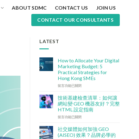
ABOUT SDMC
CONTACT US
JOIN US
CONTACT OUR CONSULTANTS
LATEST
How to Allocate Your Digital
Marketing Budget: 5
Practical Strategies for
Hong Kong SMEs
在
留言功能已關閉
〈數
碼
技術基建檢查清單：如何讓
行
網站變 GEO 機器友好？完整
銷
HTML 設定指南
預
在
算
留言功能已關閉
〈技
點
術
分
社交媒體如何加強 GEO
基
配？
(AISEO) 效果？品牌必學的
建
香