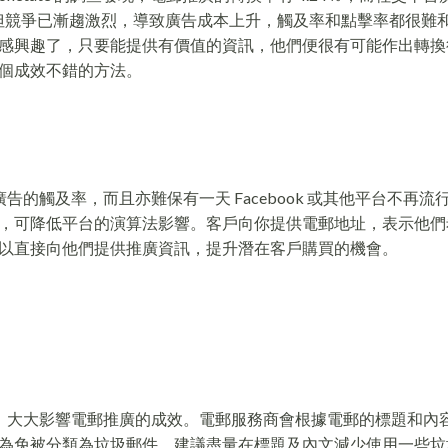
廣渠道，但競爭已漸趨激烈，導致廣告成本上升，觸及率和點擊率都很難
感興趣了，只要能提供有價值的資訊，他們便很有可能作出轉換
個成效不錯的方法。
廣告的觸及率，而且亦難保有一天 Facebook 或其他平台不再流
，可降低平台的演算法影響。客戶向你提供電郵地址，表示他們
以直接向他們提供推廣資訊，提升潛在客戶購買的機會。
的情況，大大影響電郵推廣的成效。電郵服務商會根據電郵的標題和內
為免被分類為垃圾郵件，建議盡量在標題及內文減少使用一些垃