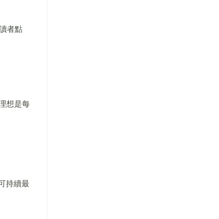
讀者點
理想是每
)可持續最