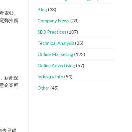
GEO
看
分
時
懂
工〉
Blog
(38)
代
GEO、
日查看電郵。
中
下，
AISEO
電郵推廣
Company News
(38)
品
與
牌
AEO
SEO Practices
(107)
如
的
何
實
進
際
Technical Analysis
(25)
入
做
AI
法〉
Online Marketing
(122)
的
中
「信
Online Advertising
(57)
任
名
Industry Info
(50)
單」？〉
，藉此保
中
意企業所
Other
(45)
廣告只得