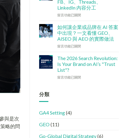
FB、IG、Threads、
檢
港
LinkedIn 內容分工
查
中
清
小
在
留言功能已關閉
單：
企
〈社
如
5
交
如何讓企業或品牌在 AI 答案
何
大
媒
中出現？一文看懂 GEO、
讓
實
體
AISEO 與 AEO 的實際做法
網
用
如
站
在
策
何
留言功能已關閉
變
〈如
略〉
加
GEO
何
中
強
The 2026 Search Revolution:
機
讓
GEO
Is Your Brand on AI’s "Trust
器
企
(AISEO)
List"?
友
業
效
在
好？
或
留言功能已關閉
果？
〈【2026
完
品
品
搜
整
牌
牌
尋
HTML
在
分類
必
革
設
AI
學
命】
定
答
的
SEO
指
案
FB、
GA4 Setting
(4)
已
南〉
中
IG、
謝參與是次
經
中
出
Threads、
GEO
(11)
進
現？
LinkedIn
店策略的問
化
一
內
!
文
容
Go-Global Digital Strategy
(6)