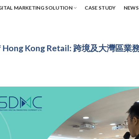
GITAL MARKETING SOLUTION
CASE STUDY
NEWS
 Hong Kong Retail: 跨境及大灣區業