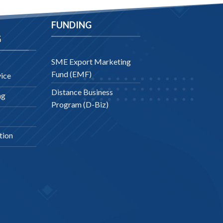
FUNDING
G
SME Export Marketing
Fund (EMF)
ice
Distance Business
ng
Program (D-Biz)
tion