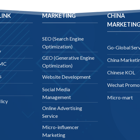
LINK
MARKETING
CHINA
MARKETIN
SEO (Search Engine
Optimization)
Go-Global Serv
y
GEO (Generative Engine
China Marketi
DMC
Optimization)
Chinese KOL
s
Website Development
Wechat Promo
Social Media
Management
Micro-mart
licy
Online Advertising
Service
Micro-influencer
Marketing