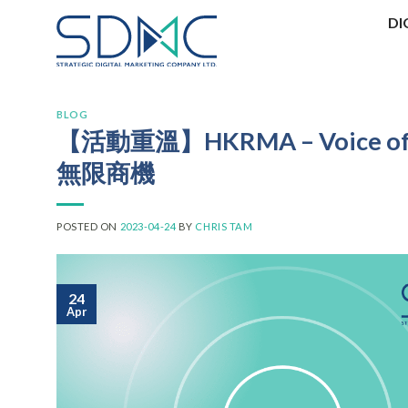
Skip
DI
to
content
BLOG
【活動重溫】HKRMA – Voice of
無限商機
POSTED ON
2023-04-24
BY
CHRIS TAM
24
Apr