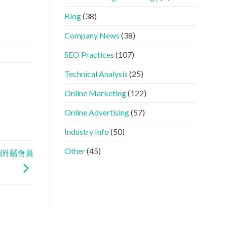
GEO
看
分
時
懂
工〉
Blog
(38)
代
GEO、
中
下，
AISEO
Company News
(38)
品
與
牌
AEO
SEO Practices
(107)
如
的
何
實
進
際
Technical Analysis
(25)
入
做
AI
法〉
Online Marketing
(122)
的
中
「信
Online Advertising
(57)
任
名
Industry Info
(50)
單」？〉
中
Other
(45)
) 的附屬會員