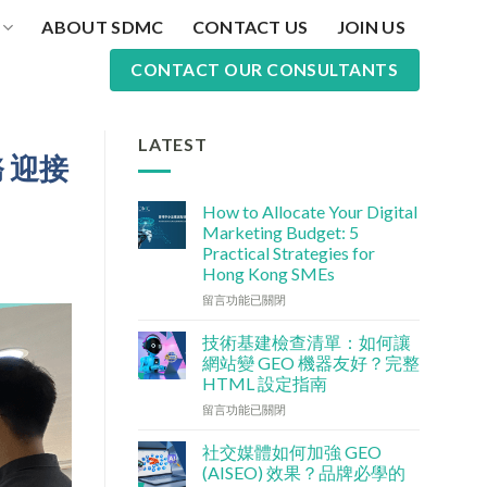
ABOUT SDMC
CONTACT US
JOIN US
CONTACT OUR CONSULTANTS
LATEST
務 迎接
How to Allocate Your Digital
Marketing Budget: 5
Practical Strategies for
Hong Kong SMEs
在
留言功能已關閉
〈數
碼
技術基建檢查清單：如何讓
行
網站變 GEO 機器友好？完整
銷
HTML 設定指南
預
在
算
留言功能已關閉
〈技
點
術
分
社交媒體如何加強 GEO
基
配？
(AISEO) 效果？品牌必學的
建
香