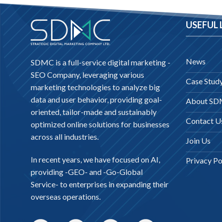
USEFUL 
News
SDMC is a full-service digital marketing -
SEO Company
, leveraging various
Case Stud
marketing technologies to analyze big
data and user behavior, providing goal-
About S
oriented, tailor-made and sustainably
Contact U
optimized online solutions for businesses
across all industries.
Join Us
In recent years, we have focused on AI,
Privacy Po
providing -
GEO-
and -
Go-Global
Service
- to enterprises in expanding their
overseas operations.