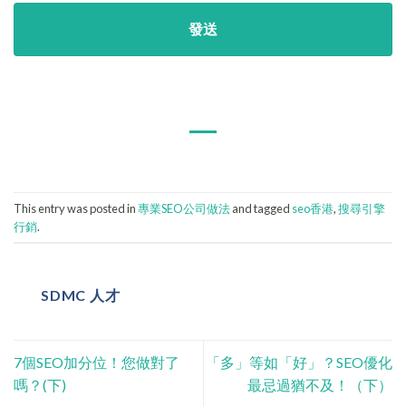
This entry was posted in
專業SEO公司做法
and tagged
seo香港
,
搜尋引擎
行銷
.
SDMC 人才
7個SEO加分位！您做對了
「多」等如「好」？SEO優化
嗎？(下)
最忌過猶不及！（下）