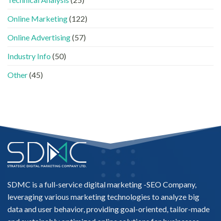
入
際
AI
做
Online Marketing
(122)
的
法〉
「信
中
Online Advertising
(57)
任
名
Industry Info
(50)
單」？〉
中
Other
(45)
SDMC is a full-service digital marketing -
SEO Company
,
leveraging various marketing technologies to analyze big
data and user behavior, providing goal-oriented, tailor-made