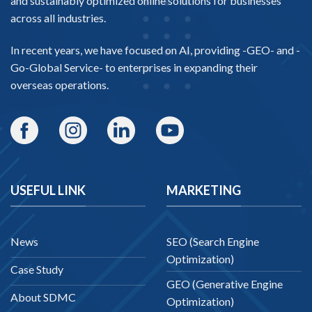
and sustainably optimized online solutions for businesses
across all industries.
In recent years, we have focused on AI, providing -
GEO-
and -
Go-Global Service
- to enterprises in expanding their
overseas operations.
USEFUL LINK
MARKETING
News
SEO (Search Engine
Optimization)
Case Study
GEO (Generative Engine
About SDMC
Optimization)