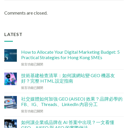
Comments are closed.
LATEST
How to Allocate Your Digital Marketing Budget: 5
Practical Strategies for Hong Kong SMEs
在
留言功能已關閉
〈數
碼
技術基建檢查清單：如何讓網站變 GEO 機器友
行
好？完整 HTML 設定指南
銷
在
留言功能已關閉
預
〈技
算
術
點
社交媒體如何加強 GEO (AISEO) 效果？品牌必學的
基
分
FB、IG、Threads、LinkedIn 內容分工
建
配？
在
留言功能已關閉
檢
香
〈社
查
港
交
清
如何讓企業或品牌在 AI 答案中出現？一文看懂
中
媒
單：
GEO、AISEO 與 AEO 的實際做法
小