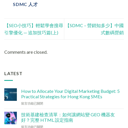
SDMC 人才
【SEO小技巧】輕鬆學會搜尋
【SDMC – 營銷知多少】中國
引擎優化 — 追加技巧篇(上)
式數碼營銷
Comments are closed.
LATEST
How to Allocate Your Digital Marketing Budget: 5
Practical Strategies for Hong Kong SMEs
在
留言功能已關閉
〈數
碼
技術基建檢查清單：如何讓網站變 GEO 機器友
行
好？完整 HTML 設定指南
銷
在
留言功能已關閉
預