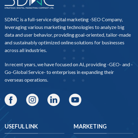
SDMC is a full-service digital marketing -
SEO Company
,
leveraging various marketing technologies to analyze big
data and user behavior, providing goal-oriented, tailor-made
and sustainably optimized online solutions for businesses
across all industries.
In recent years, we have focused on AI, providing -
GEO-
and -
Go-Global Service
- to enterprises in expanding their
overseas operations.
USEFUL LINK
MARKETING