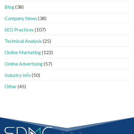
內
中
時
看
容
Blog
(38)
代
懂
分
下，
GEO、
工〉
Company News
(38)
品
AISEO
中
牌
與
SEO Practices
(107)
如
AEO
何
的
進
Technical Analysis
(25)
實
入
際
AI
做
Online Marketing
(122)
的
法〉
「信
中
Online Advertising
(57)
任
名
Industry Info
(50)
單」？〉
中
Other
(45)