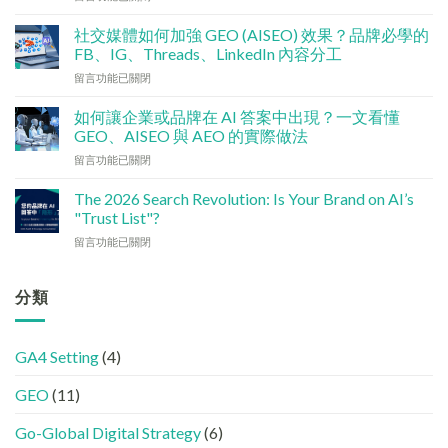
〈技
算
術
點
社交媒體如何加強 GEO (AISEO) 效果？品牌必學的
基
分
FB、IG、Threads、LinkedIn 內容分工
建
配？
在
留言功能已關閉
檢
香
〈社
查
港
交
清
如何讓企業或品牌在 AI 答案中出現？一文看懂
中
媒
單：
GEO、AISEO 與 AEO 的實際做法
小
體
如
企
在
留言功能已關閉
如
何
5
〈如
何
讓
大
何
加
The 2026 Search Revolution: Is Your Brand on AI’s
網
實
讓
強
"Trust List"?
站
用
企
GEO
變
策
在
留言功能已關閉
業
(AISEO)
GEO
略〉
〈【2026
或
效
機
中
搜
品
果？
器
尋
分類
牌
品
友
革
在
牌
好？
命】
AI
必
完
SEO
答
學
整
GA4 Setting
(4)
已
案
的
HTML
經
中
FB、
設
GEO
(11)
進
出
IG、
定
化
現？
Threads、
指
!
Go-Global Digital Strategy
(6)
一
LinkedIn
南〉
GEO
文