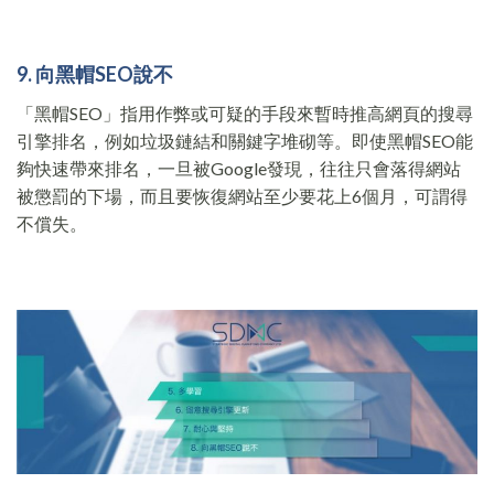
9. 向黑帽SEO說不
「黑帽SEO」指用作弊或可疑的手段來暫時推高網頁的搜尋
引擎排名，例如垃圾鏈結和關鍵字堆砌等。即使黑帽SEO能
夠快速帶來排名，一旦被Google發現，往往只會落得網站
被懲罰的下場，而且要恢復網站至少要花上6個月，可謂得
不償失。