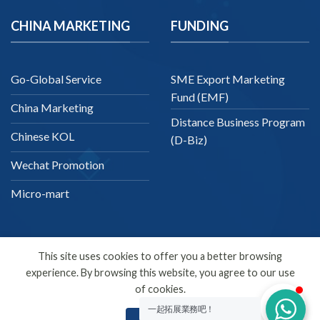
CHINA MARKETING
FUNDING
Go-Global Service
SME Export Marketing
Fund (EMF)
China Marketing
Distance Business Program
Chinese KOL
(D-Biz)
Wechat Promotion
Micro-mart
This site uses cookies to offer you a better browsing
experience. By browsing this website, you agree to our use
English
of cookies.
Copyright 2026 ©
SDMC
一起拓展業務吧！