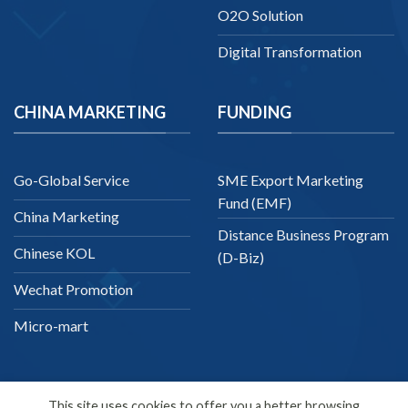
O2O Solution
Digital Transformation
CHINA MARKETING
FUNDING
Go-Global Service
SME Export Marketing
Fund (EMF)
China Marketing
Distance Business Program
Chinese KOL
(D-Biz)
Wechat Promotion
Micro-mart
This site uses cookies to offer you a better browsing