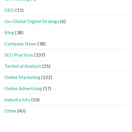
案
的
HTML
經
中
FB、
設
GEO
(11)
進
出
IG、
定
化
現？
Threads、
指
!
Go-Global Digital Strategy
(6)
一
LinkedIn
南〉
GEO
文
內
中
時
看
容
Blog
(38)
代
懂
分
下，
GEO、
工〉
Company News
(38)
品
AISEO
中
牌
與
SEO Practices
(107)
如
AEO
何
的
進
Technical Analysis
(25)
實
入
際
AI
做
Online Marketing
(122)
的
法〉
「信
中
Online Advertising
(57)
任
名
Industry Info
(50)
單」？〉
中
Other
(45)