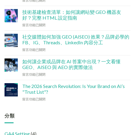
留言功能已關閉
〈數
碼
技術基建檢查清單：如何讓網站變 GEO 機器友
行
好？完整 HTML 設定指南
銷
在
留言功能已關閉
預
〈技
算
術
點
社交媒體如何加強 GEO (AISEO) 效果？品牌必學的
基
分
FB、IG、Threads、LinkedIn 內容分工
建
配？
在
留言功能已關閉
檢
香
〈社
查
港
交
清
如何讓企業或品牌在 AI 答案中出現？一文看懂
中
媒
單：
GEO、AISEO 與 AEO 的實際做法
小
體
如
企
在
留言功能已關閉
如
何
5
〈如
何
讓
大
何
加
The 2026 Search Revolution: Is Your Brand on AI’s
網
實
讓
強
"Trust List"?
站
用
企
GEO
變
策
在
留言功能已關閉
業
(AISEO)
GEO
略〉
〈【2026
或
效
機
中
搜
品
果？
器
尋
分類
牌
品
友
革
在
牌
好？
命】
AI
必
完
SEO
答
學
整
GA4 Setting
(4)
已