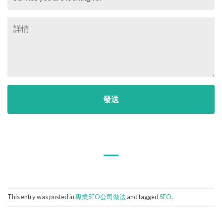
This entry was posted in
專業SEO公司做法
and tagged
SEO
.