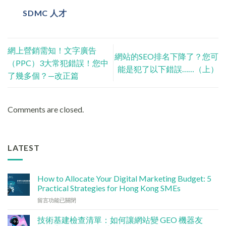
SDMC 人才
網上營銷需知！文字廣告
網站的SEO排名下降了？您可
（PPC）3大常犯錯誤！您中
能是犯了以下錯誤……（上）
了幾多個？—改正篇
Comments are closed.
LATEST
How to Allocate Your Digital Marketing Budget: 5
Practical Strategies for Hong Kong SMEs
在
留言功能已關閉
〈數
碼
技術基建檢查清單：如何讓網站變 GEO 機器友
行