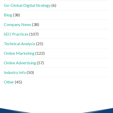
現？
Threads、
指
!
Go-Global Digital Strategy
(6)
一
LinkedIn
南〉
GEO
文
內
中
時
看
容
Blog
(38)
代
懂
分
下，
GEO、
工〉
Company News
(38)
品
AISEO
中
牌
與
SEO Practices
(107)
如
AEO
何
的
進
Technical Analysis
(25)
實
入
際
AI
做
Online Marketing
(122)
的
法〉
「信
中
Online Advertising
(57)
任
名
Industry Info
(50)
單」？〉
中
Other
(45)