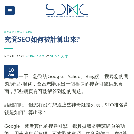
Skip
to
content
SEO PRACTICES
究竟SEO如何被計算出來?
POSTED ON
2019-06-10
BY
SDMC 人才
10
Jun
試想像一下，您到訪Google、Yahoo、Bing後，搜尋您的問
題/產品/服務，會為您顯示出一個很長的搜索引擎結果頁
面，那些網頁有可能解答到您的問題。
話雖如此，但您有沒有想過這些神奇鏈接列表，SEO排名背
後是如何計算出來？
Google，或者其他的搜尋引擎，都具擷取及轉譯網頁的功
能，用來收集所有網上可索取的資源、內容和信息。在0秒