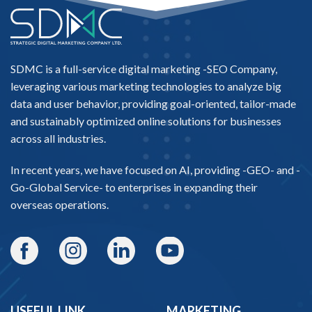
SDMC is a full-service digital marketing -
SEO Company
,
leveraging various marketing technologies to analyze big
data and user behavior, providing goal-oriented, tailor-made
and sustainably optimized online solutions for businesses
across all industries.
In recent years, we have focused on AI, providing -
GEO-
and -
Go-Global Service
- to enterprises in expanding their
overseas operations.
USEFUL LINK
MARKETING