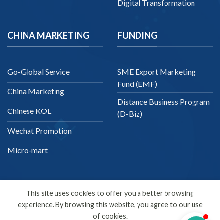
Digital Transformation
CHINA MARKETING
FUNDING
Go-Global Service
SME Export Marketing
Fund (EMF)
China Marketing
Distance Business Program
Chinese KOL
(D-Biz)
Wechat Promotion
Micro-mart
This site uses cookies to offer you a better browsing
experience. By browsing this website, you agree to our use
English
of cookies.