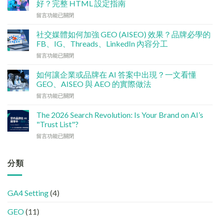
好？完整 HTML 設定指南
銷
在
留言功能已關閉
預
〈技
算
術
點
社交媒體如何加強 GEO (AISEO) 效果？品牌必學的
基
分
FB、IG、Threads、LinkedIn 內容分工
建
配？
在
留言功能已關閉
檢
香
〈社
查
港
交
清
如何讓企業或品牌在 AI 答案中出現？一文看懂
中
媒
單：
GEO、AISEO 與 AEO 的實際做法
小
體
如
企
在
留言功能已關閉
如
何
5
〈如
何
讓
大
何
加
The 2026 Search Revolution: Is Your Brand on AI’s
網
實
讓
強
"Trust List"?
站
用
企
GEO
變
策
在
留言功能已關閉
業
(AISEO)
GEO
略〉
〈【2026
或
效
機
中
搜
品
果？
器
尋
分類
牌
品
友
革
在
牌
好？
命】
AI
必
完
SEO
答
學
整
GA4 Setting
(4)
已
案
的
HTML
經
中
FB、
設
GEO
(11)
進
出
IG、
定
化