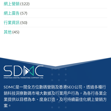
的
法
網上營銷
(122)
「信
任
網上廣告
(57)
名
單」？
行業資訊
(50)
其他
(45)
SDMC是一間全方位數碼營銷及
香港SEO公司
，透過多種行
銷科技洞察數碼市場大數據及行業用戶行為，為各行各業企
業提供以目標為本、度身訂造，及可持續最佳化網上營銷方
案。