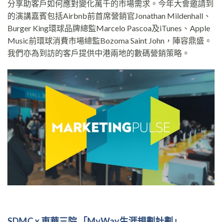
分享助客戶如何應對變化萬千的市場需求。今年大會邀請到
的演講嘉賓包括Airbnb前首席營銷官Jonathan Mildenhall、
Burger King環球品牌總監Marcelo Pascoa及iTunes、Apple
Music前環球消費市場總監Bozoma Saint John，陣容鼎盛。
我們亦為到訪的客戶提供中港兩地的數碼營銷策略。
SDMC x
東華三院
「
MyWay
生涯規劃計劃
」