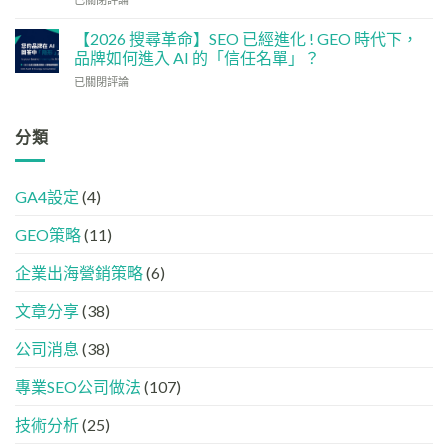
何
讓
大
何
加
網
實
讓
強
【2026 搜尋革命】SEO 已經進化 ! GEO 時代下，
站
用
企
GEO
品牌如何進入 AI 的「信任名單」？
變
策
業
(AISEO)
GEO
略
【2026
已關閉評論
或
效
機
搜
品
果？
器
尋
牌
品
友
革
分類
在
牌
好？
命】
AI
必
完
SEO
答
學
整
已
案
的
HTML
GA4設定
(4)
經
中
FB、
設
進
出
IG、
定
GEO策略
(11)
化
現？
Threads、
指
!
一
LinkedIn
南
GEO
企業出海營銷策略
(6)
文
內
時
看
容
代
懂
分
文章分享
(38)
下，
GEO、
工
品
AISEO
公司消息
(38)
牌
與
如
AEO
專業SEO公司做法
(107)
何
的
進
實
入
技術分析
(25)
際
AI
做