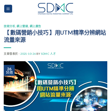
Skip
to
content
技術分析
,
網上營銷
,
網上廣告
【 數碼營銷小技巧 】用UTM精準分辨網站
流量來源
文章發表於 -
2021-10-26
BY
SDMC 人才
26
10 月