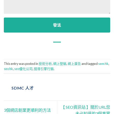
This entry was posted in
技術分析
,
網上營銷
,
網上廣告
and tagged
sem hk
,
seo hk
,
seo優化公司
,
搜尋引擎行銷
.
SDMC 人才
【 SEO資訊站 】關於URL您
3個網店創業更順利的方法
未必知道的3個事實