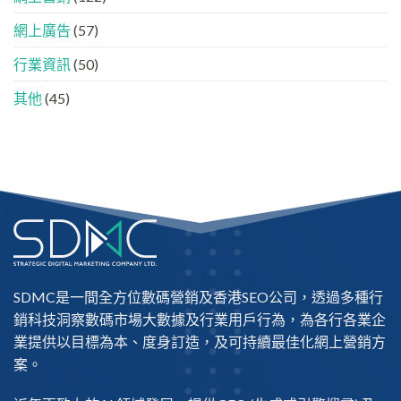
「信
任
網上廣告
(57)
名
單」？
行業資訊
(50)
其他
(45)
SDMC是一間全方位數碼營銷及
香港SEO公司
，透過多種行
銷科技洞察數碼市場大數據及行業用戶行為，為各行各業企
業提供以目標為本、度身訂造，及可持續最佳化網上營銷方
案。