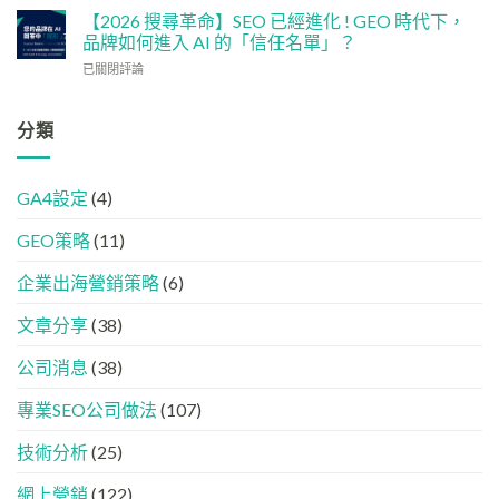
網
實
讓
強
【2026 搜尋革命】SEO 已經進化 ! GEO 時代下，
站
用
企
GEO
品牌如何進入 AI 的「信任名單」？
變
策
業
(AISEO)
GEO
略
【2026
已關閉評論
或
效
機
搜
品
果？
器
尋
牌
品
友
革
分類
在
牌
好？
命】
AI
必
完
SEO
答
學
整
已
案
的
HTML
GA4設定
(4)
經
中
FB、
設
進
出
IG、
定
GEO策略
(11)
化
現？
Threads、
指
!
一
LinkedIn
南
GEO
企業出海營銷策略
(6)
文
內
時
看
容
代
懂
分
文章分享
(38)
下，
GEO、
工
品
AISEO
公司消息
(38)
牌
與
如
AEO
專業SEO公司做法
(107)
何
的
進
實
入
技術分析
(25)
際
AI
做
的
法
網上營銷
(122)