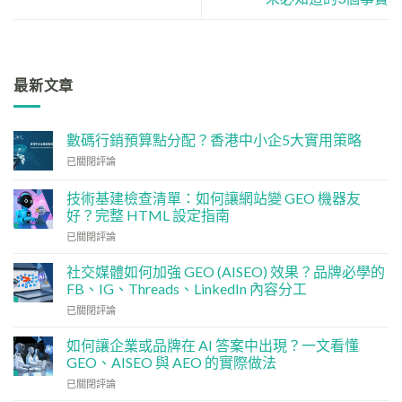
最新文章
數碼行銷預算點分配？香港中小企5大實用策略
數
已關閉評論
碼
行
技術基建檢查清單：如何讓網站變 GEO 機器友
銷
好？完整 HTML 設定指南
預
技
算
已關閉評論
術
點
基
分
社交媒體如何加強 GEO (AISEO) 效果？品牌必學的
建
配？
FB、IG、Threads、LinkedIn 內容分工
檢
香
社
已關閉評論
查
港
交
清
中
媒
單：
如何讓企業或品牌在 AI 答案中出現？一文看懂
小
體
如
企
GEO、AISEO 與 AEO 的實際做法
如
何
5
如
已關閉評論
何
讓
大
何
加