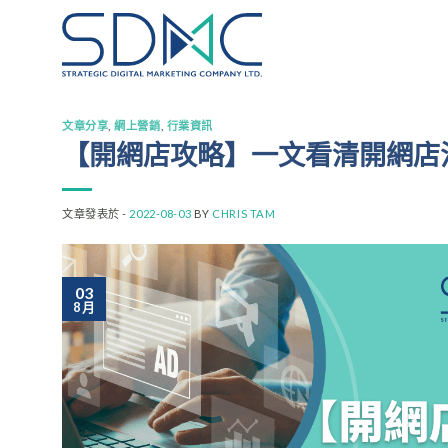
Skip
to
content
文章分享
,
網上營銷
,
行業資訊
【開網店攻略】一文看清開網店
文章發表於 -
2022-08-03
BY
CHRIS TAM
03
8 月