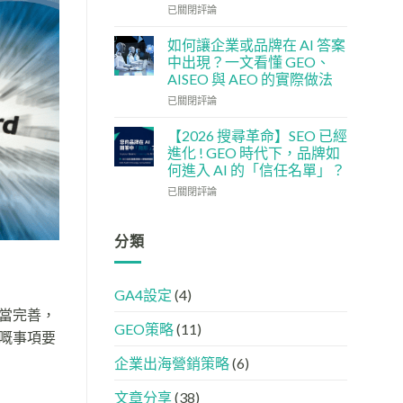
單：
企
社
已關閉評論
如
5
交
何
大
媒
如何讓企業或品牌在 AI 答案
讓
實
體
中出現？一文看懂 GEO、
網
用
如
AISEO 與 AEO 的實際做法
站
策
何
變
如
略
加
已關閉評論
GEO
何
強
機
讓
GEO
【2026 搜尋革命】SEO 已經
器
企
(AISEO)
進化 ! GEO 時代下，品牌如
友
業
效
何進入 AI 的「信任名單」？
好？
或
果？
【2026
完
品
已關閉評論
品
搜
整
牌
牌
尋
HTML
在
必
革
設
AI
分類
學
命】
定
答
的
SEO
指
案
FB、
已
南
中
IG、
GA4設定
(4)
經
出
Threads、
當完善，
進
現？
LinkedIn
GEO策略
(11)
化
一
內
嘅事項要
!
文
容
GEO
看
分
企業出海營銷策略
(6)
時
懂
工
代
GEO、
文章分享
(38)