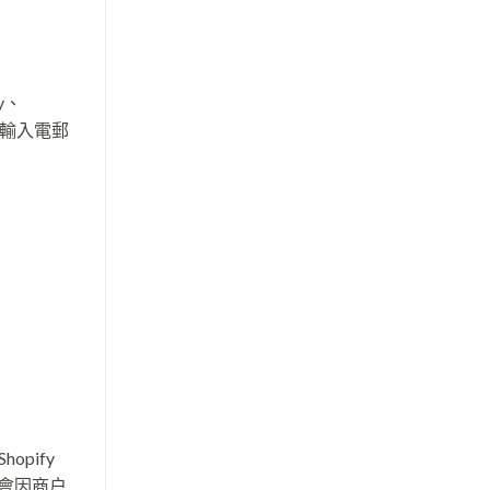
y、
只需輸入電郵
opify
續費會因商户