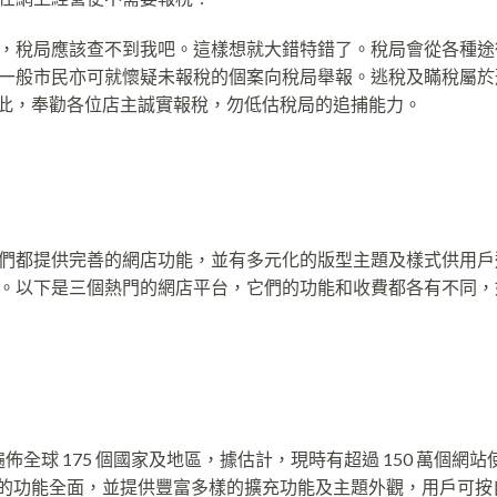
，稅局應該查不到我吧。這樣想就大錯特錯了。稅局會從各種途
一般市民亦可就懷疑未報稅的個案向稅局舉報。逃稅及瞞稅屬於
年。因此，奉勸各位店主誠實報稅，勿低估稅局的追捕能力。
們都提供完善的網店功能，並有多元化的版型主題及樣式供用戶
。以下是三個熱門的網店平台，它們的功能和收費都各有不同，
遍佈全球 175 個國家及地區，據估計，現時有超過 150 萬個網站
pify 的功能全面，並提供豐富多樣的擴充功能及主題外觀，用戶可