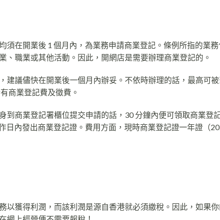
須在開業後 1 個月內，為業務申請商業登記。條例所指的業務
業、職業或其他活動。因此，開網店是需要辦理商業登記的。
，建議儘快在開業後一個月內辦妥。不依時辦理的話，最高可被
的所有商業登記費及徵費。
身到商業登記署櫃位提交申請的話，30 分鐘內便可領取商業登
工作日內發出商業登記證。費用方面，現時商業登記證一年證（202
務以獲得利潤，而該利潤是源自香港就必須繳稅。因此，如果你
在網上經營便不需要報稅！