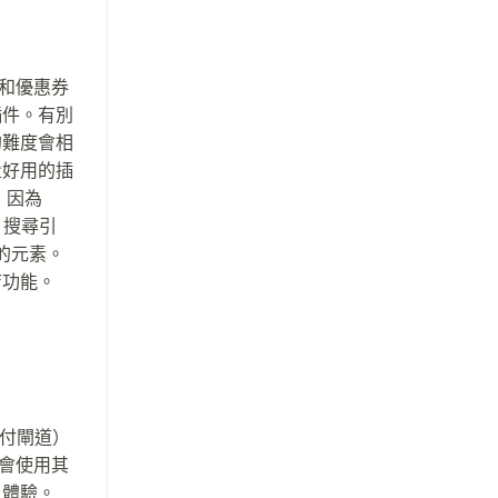
車和優惠券
插件。有別
店的難度會相
量好用的插
，因為
 搜尋引
 的元素。
店功能。
支付閘道）
會使用其
客戶體驗。