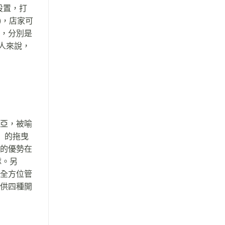
和設置，打
l)，店家可
方案，分別是
營的人來說，
西亞，被喻
 」的拖曳
 的優勢在
隊。另
的全方位管
提供四種開