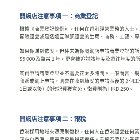
開網店注意事項 一：商業登記
根據《商業登記條例》，任何在香港經營業務的人士，均
實體經營或是透過互聯網經營的生意、商務、工藝、專
如果你睇到依度，但仲未為你嘅網店申請商業登記的話
$5,000 及監禁 1 年，更會被追討該年度及過往年度
其實申請商業登記並不需要花太多時間。一般而言，親
郵遞或網上申請，則會在收到填妥的申請表後的 2 個
1日或以後）的登記費獲寛免，徵費則為 HKD 250。
開網店注意事項 二：報稅
香港採用地域來源原則徵稅，任何人在香港經營任何業
潤來自香港，便需要承擔税務責任。千萬不要以為業務