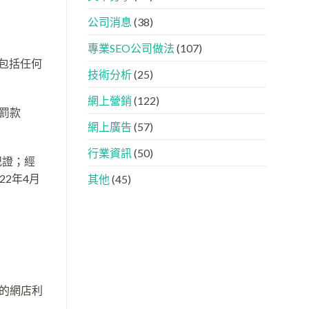
下，
AISEO
品
與
公司消息
(38)
牌
AEO
如
的
專業SEO公司做法
(107)
何
實
進
際
包括任何
入
做
技術分析
(25)
AI
法
的
網上營銷
(122)
「信
罰款
任
網上廣告
(57)
名
單」？
行業資訊
(50)
記證；經
2年4月
其他
(45)
的網店利