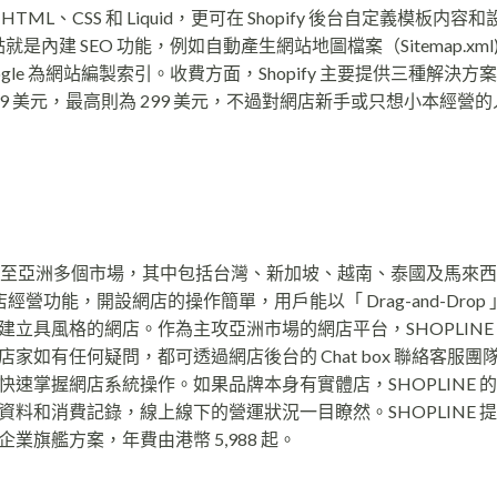
、CSS 和 Liquid，更可在 Shopify 後台自定義模板内容
是內建 SEO 功能，例如自動產生網站地圖檔案（Sitemap.xm
讓 Google 為網站編製索引。收費方面，Shopify 主要提供三種解決
，月費最低為 299 美元，最高則為 299 美元，不過對網店新手或只想小本經
已拓展至亞洲多個市場，其中包括台灣、新加坡、越南、泰國及馬來
網店經營功能，開設網店的操作簡單，用戶能以「 Drag-and-Drop
立具風格的網店。作為主攻亞洲市場的網店平台，SHOPLINE
如有任何疑問，都可透過網店後台的 Chat box 聯絡客服團
速掌握網店系統操作。如果品牌本身有實體店，SHOPLINE 
料和消費記錄，線上線下的營運狀況一目瞭然。SHOPLINE 
旗艦方案，年費由港幣 5,988 起。