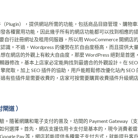
的免費插件（Plugin），提供網站所需的功能，包括商品目錄管理、購物
會參與開發各種實用功能，因此幾乎所有的網店功能都可以找到相應的
 架設網站需要自行註冊網址及租用伺服器，所以用 WooCommerce 開網
一定認識。不過，Wordpress 的優勢在於自由度極高，而且提供大
果想在網店的外觀上有較大自由度，那麼 WordPress 絕對是首選
用編輯器修改，基本上店家必定能夠找到最適合的外觀設計。在 SEO
尋引擎爬取，加上 SEO 插件的協助，用戶能輕鬆修改優化站內 SEO
費的，不過有些插件是需要收費的，店家可按需要購買收費插件升級網
付閘道 ）
著網購和電子支付的普及，坊間的 Payment Gateway（
如何選擇。首先，網店支援信用卡支付是基本的，現今消費者還
Pay 和 Google Pay 等，網店若能提供多種電子支付方式，就能提升