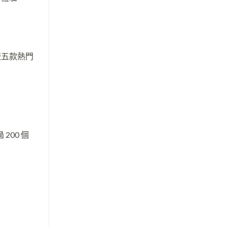
較五款熱門
200 個