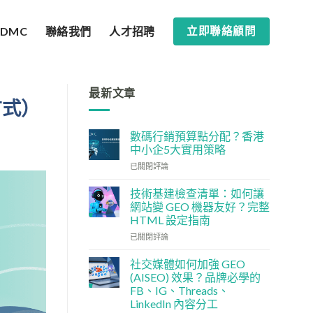
SDMC
聯絡我們
人才招聘
立即聯絡顧問
最新文章
方式）
數碼行銷預算點分配？香港
中小企5大實用策略
數
已關閉評論
碼
行
技術基建檢查清單：如何讓
銷
網站變 GEO 機器友好？完整
預
HTML 設定指南
算
技
點
已關閉評論
術
分
基
配？
社交媒體如何加強 GEO
建
香
(AISEO) 效果？品牌必學的
檢
港
FB、IG、Threads、
查
中
LinkedIn 內容分工
清
小