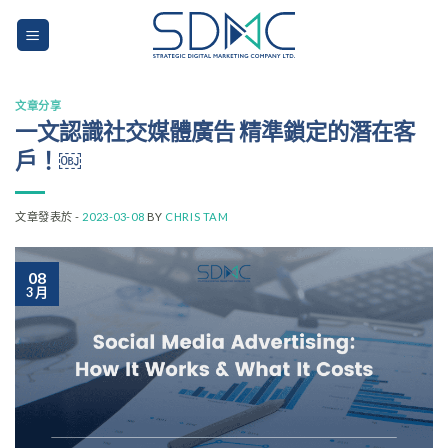
Skip
to
content
文章分享
一文認識社交媒體廣告 精準鎖定的潛在客
戶！￼
文章發表於 -
2023-03-08
BY
CHRIS TAM
08
3 月