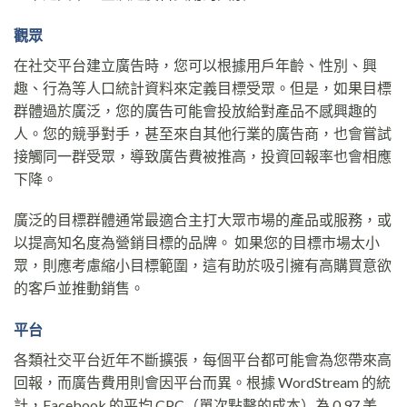
觀眾
在社交平台建立廣告時，您可以根據用戶年齡、性別、興
趣、行為等人口統計資料來定義目標受眾。但是，如果目標
群體過於廣泛，您的廣告可能會投放給對產品不感興趣的
人。您的競爭對手，甚至來自其他行業的廣告商，也會嘗試
接觸同一群受眾，導致廣告費被推高，投資回報率也會相應
下降。
廣泛的目標群體通常最適合主打大眾市場的產品或服務，或
以提高知名度為營銷目標的品牌。 如果您的目標市場太小
眾，則應考慮縮小目標範圍，這有助於吸引擁有高購買意欲
的客戶並推動銷售。
平台
各類社交平台近年不斷擴張，每個平台都可能會為您帶來高
回報，而廣告費用則會因平台而異。根據 WordStream 的統
計，Facebook 的平均 CPC（單次點擊的成本）為 0.97 美