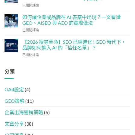
檢
香
社
已關閉評論
查
港
交
清
中
媒
單：
如何讓企業或品牌在 AI 答案中出現？一文看懂
小
體
如
企
GEO、AISEO 與 AEO 的實際做法
如
何
5
如
已關閉評論
何
讓
大
何
加
網
實
讓
強
【2026 搜尋革命】SEO 已經進化 ! GEO 時代下，
站
用
企
GEO
品牌如何進入 AI 的「信任名單」？
變
策
業
(AISEO)
GEO
略
【2026
已關閉評論
或
效
機
搜
品
果？
器
尋
牌
品
友
革
分類
在
牌
好？
命】
AI
必
完
SEO
答
學
整
已
案
的
HTML
GA4設定
(4)
經
中
FB、
設
進
出
IG、
定
GEO策略
(11)
化
現？
Threads、
指
!
一
LinkedIn
南
GEO
企業出海營銷策略
(6)
文
內
時
看
容
代
懂
分
文章分享
(38)
下，
GEO、
工
品
AISEO