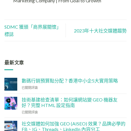
Marketing Company | From Goal to Growth
SDMC 獲頒「商界展關懷」
2023年十大社交媒體趨勢
標誌
最新文章
數碼行銷預算點分配？香港中小企5大實用策略
數
已關閉評論
碼
行
技術基建檢查清單：如何讓網站變 GEO 機器友
銷
好？完整 HTML 設定指南
預
技
算
已關閉評論
術
點
基
分
社交媒體如何加強 GEO (AISEO) 效果？品牌必學的
建
配？
FB、IG、Threads、LinkedIn 內容分工