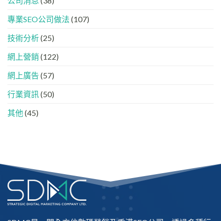
公司消息
(38)
牌
與
如
AEO
專業SEO公司做法
(107)
何
的
進
實
入
技術分析
(25)
際
AI
做
的
法
網上營銷
(122)
「信
任
網上廣告
(57)
名
單」？
行業資訊
(50)
其他
(45)