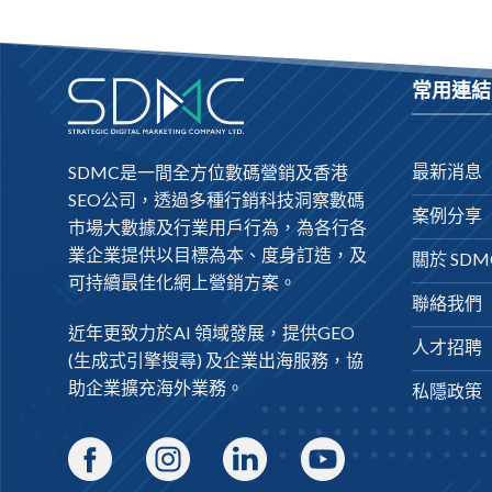
常用連結
最新消息
SDMC是一間全方位數碼營銷及
香港
SEO公司
，透過多種行銷科技洞察數碼
案例分享
市場大數據及行業用戶行為，為各行各
業企業提供以目標為本、度身訂造，及
關於 SDM
可持續最佳化網上營銷方案。
聯絡我們
近年更致力於AI 領域發展，提供
GEO
人才招聘
(生成式引擎搜尋) 及
企業出海
服務，協
助企業擴充海外業務。
私隱政策