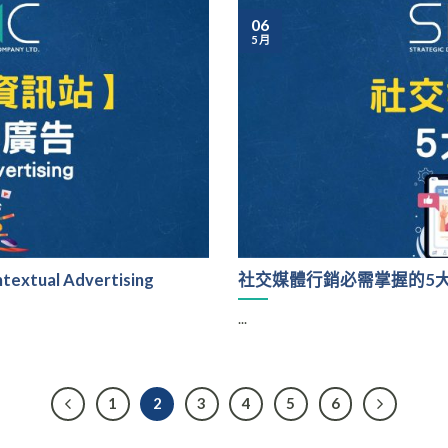
06
5 月
al Advertising
社交媒體行銷必需掌握的5
...
1
2
3
4
5
6