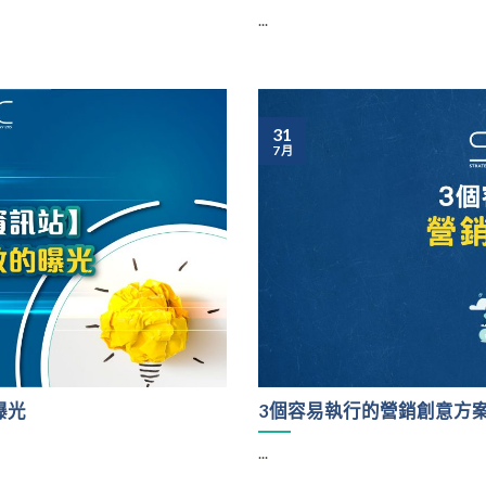
...
31
7 月
曝光
3個容易執行的營銷創意方
...