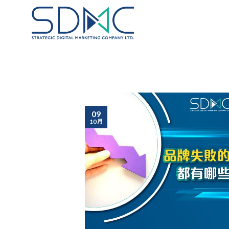
Skip
to
content
09
10 月