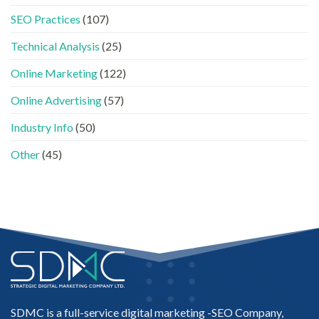
牌
與
SEO Practices
(107)
如
AEO
何
的
進
Technical Analysis
(25)
實
入
際
AI
做
Online Marketing
(122)
的
法〉
「信
中
Online Advertising
(57)
任
名
Industry Info
(50)
單」？〉
中
Other
(45)
SDMC is a full-service digital marketing -
SEO Company
,