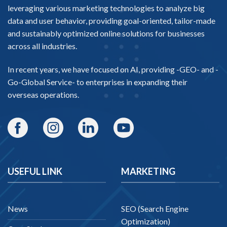
leveraging various marketing technologies to analyze big
data and user behavior, providing goal-oriented, tailor-made
and sustainably optimized online solutions for businesses
across all industries.
In recent years, we have focused on AI, providing -
GEO-
and -
Go-Global Service
- to enterprises in expanding their
overseas operations.
USEFUL LINK
MARKETING
News
SEO (Search Engine
Optimization)