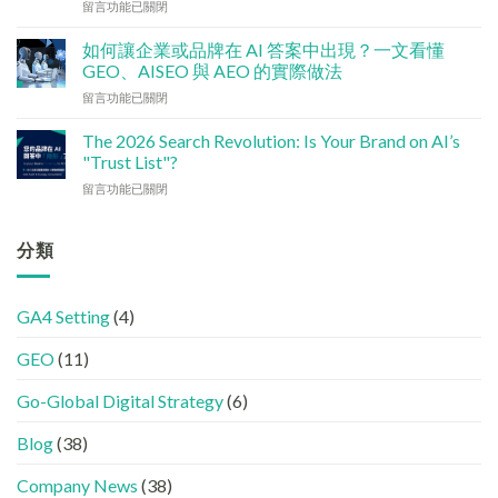
在
留言功能已關閉
檢
香
〈社
查
港
交
清
如何讓企業或品牌在 AI 答案中出現？一文看懂
中
媒
單：
GEO、AISEO 與 AEO 的實際做法
小
體
如
企
在
留言功能已關閉
如
何
5
〈如
何
讓
大
何
加
The 2026 Search Revolution: Is Your Brand on AI’s
網
實
讓
強
"Trust List"?
站
用
企
GEO
變
策
在
留言功能已關閉
業
(AISEO)
GEO
略〉
〈【2026
或
效
機
中
搜
品
果？
器
尋
分類
牌
品
友
革
在
牌
好？
命】
AI
必
完
SEO
答
學
整
GA4 Setting
(4)
已
案
的
HTML
經
中
FB、
設
GEO
(11)
進
出
IG、
定
化
現？
Threads、
指
!
Go-Global Digital Strategy
(6)
一
LinkedIn
南〉
GEO
文
內
中
時
看
容
Blog
(38)
代
懂
分
下，
GEO、
工〉
Company News
(38)
品
AISEO
中