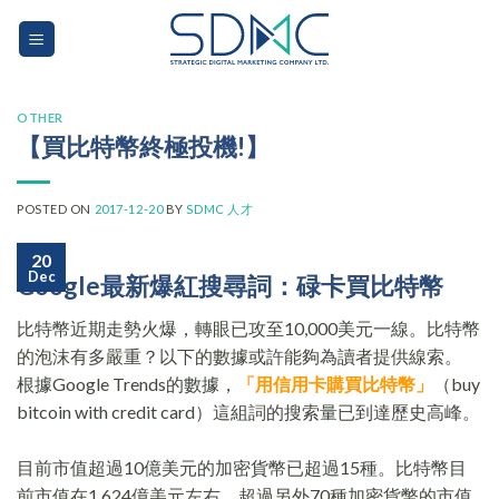
Skip
to
content
OTHER
【買比特幣終極投機!】
POSTED ON
2017-12-20
BY
SDMC 人才
20
Dec
Google最新爆紅搜尋詞：碌卡買比特幣
比特幣近期走勢火爆，轉眼已攻至10,000美元一線。比特幣
的泡沫有多嚴重？以下的數據或許能夠為讀者提供線索。
根據Google Trends的數據，
「用信用卡購買比特幣」
（buy
bitcoin with credit card）這組詞的搜索量已到達歷史高峰。
目前市值超過10億美元的加密貨幣已超過15種。比特幣目
前市值在1,624億美元左右，超過另外70種加密貨幣的市值