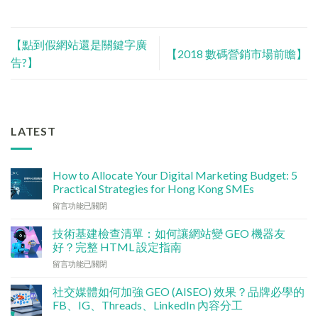
【點到假網站還是關鍵字廣
【2018 數碼營銷市場前瞻】
告?】
LATEST
How to Allocate Your Digital Marketing Budget: 5
Practical Strategies for Hong Kong SMEs
在
留言功能已關閉
〈數
碼
技術基建檢查清單：如何讓網站變 GEO 機器友
行
好？完整 HTML 設定指南
銷
在
留言功能已關閉
預
〈技
算
術
點
社交媒體如何加強 GEO (AISEO) 效果？品牌必學的
基
分
FB、IG、Threads、LinkedIn 內容分工
建
配？