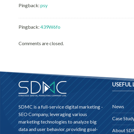
Pingback:
psy
Pingback:
439W6fo
Comments are closed.
USEFUL 
News
SDMC is a full-service digital marketing -
SEO Company
, leveraging various
Case Stud
marketing technologies to analyze big
data and user behavior, providing goal-
About S