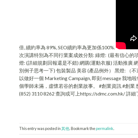
倍, 續約率為 89%, SEO續約率為更加係100%.
次演講特別為不同行業案成效分類: 綠燈: (最有信心的項目) 
燈: (詳細規劃回報還是不錯) 網購(運動衣服) 活動推廣 
別例子思考一下) 包裝製品 美容 (產品例外） 黑燈: 
以做好一個 Marketing Campaign, 即刻 messa
個學師未滿，虛懷若谷的創業故事。 #創業資訊 #創業 
(852) 3110 8262 查詢或可上https://sdmc.com.hk/ 
This entry was posted in
其他
. Bookmark the
permalink
.