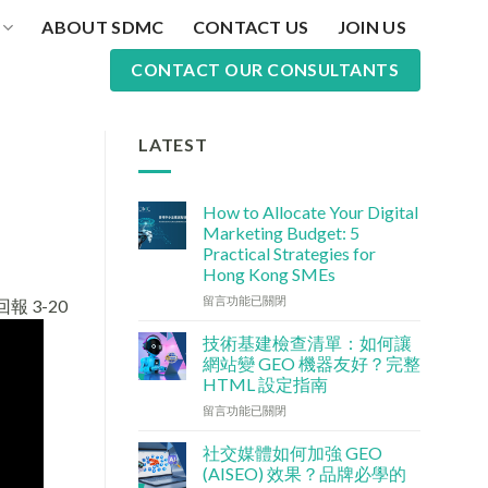
ABOUT SDMC
CONTACT US
JOIN US
CONTACT OUR CONSULTANTS
LATEST
How to Allocate Your Digital
Marketing Budget: 5
Practical Strategies for
Hong Kong SMEs
在
留言功能已關閉
 3-20
〈數
碼
技術基建檢查清單：如何讓
行
網站變 GEO 機器友好？完整
銷
HTML 設定指南
預
在
算
留言功能已關閉
〈技
點
術
分
社交媒體如何加強 GEO
基
配？
(AISEO) 效果？品牌必學的
建
香