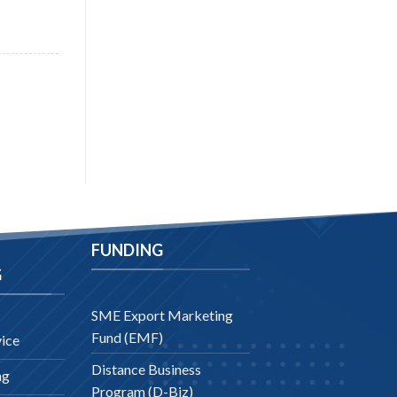
FUNDING
G
SME Export Marketing
Fund (EMF)
ice
Distance Business
ng
Program (D-Biz)