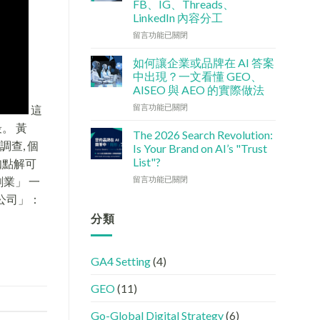
FB、IG、Threads、
檢
港
LinkedIn 內容分工
查
中
清
小
在
留言功能已關閉
單：
企
〈社
如
5
交
如何讓企業或品牌在 AI 答案
何
大
媒
中出現？一文看懂 GEO、
讓
實
體
AISEO 與 AEO 的實際做法
網
用
如
站
在
策
何
留言功能已關閉
這
變
〈如
略〉
加
最。 黃
GEO
何
中
強
The 2026 Search Revolution:
機
讓
GEO
調查, 個
Is Your Brand on AI’s "Trust
器
企
(AISEO)
List"?
知點解可
友
業
效
在
好？
或
留言功能已關閉
創業」 一
果？
〈【2026
完
品
品
劃公司」：
搜
整
牌
牌
尋
HTML
在
分類
必
革
設
AI
學
命】
定
答
的
SEO
指
案
FB、
GA4 Setting
(4)
已
南〉
中
IG、
經
中
出
Threads、
GEO
(11)
進
現？
LinkedIn
化
一
內
!
文
容
Go-Global Digital Strategy
(6)