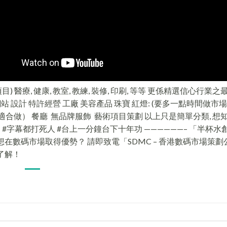
醫療, 健康, 教室, 教練, 裝修, 印刷, 等等 更係精選信心行業之
網站 設計 特許經營 工廠 美容產品 珠寶 紅燈: (要多一點時間做市場
（不適合做） 餐廳 無品牌服飾 藝術項目策劃 以上只是簡單分類, 想
ge 我地啦! #字幕都打死人 #台上一分鐘台下十年功 ——————– 「半杯水
想在數碼市場取得優勢？ 請即致電「SDMC – 香港數碼市場策
詳細了解！