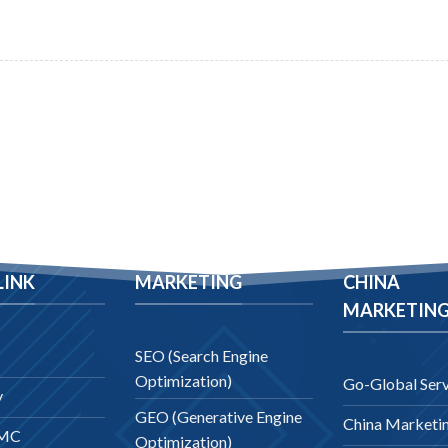
LINK
MARKETING
CHINA
MARKETIN
SEO (Search Engine
Optimization)
Go-Global Serv
y
GEO (Generative Engine
China Marketi
DMC
Optimization)