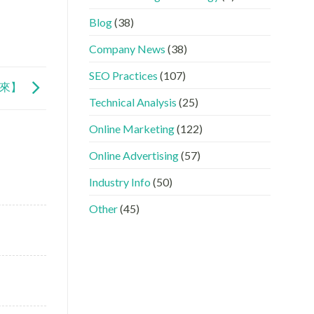
GEO
看
分
時
懂
工〉
Blog
(38)
代
GEO、
中
下，
AISEO
Company News
(38)
品
與
牌
AEO
SEO Practices
(107)
如
的
的由來】
何
實
進
際
Technical Analysis
(25)
入
做
AI
法〉
Online Marketing
(122)
的
中
「信
Online Advertising
(57)
任
名
Industry Info
(50)
單」？〉
中
Other
(45)