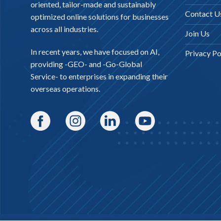
oriented, tailor-made and sustainably
Contact U
optimized online solutions for businesses
across all industries.
Join Us
In recent years, we have focused on AI,
Privacy Po
providing -
GEO-
and -
Go-Global
Service
- to enterprises in expanding their
overseas operations.