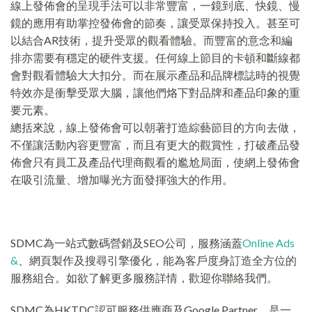
線上發佈會的呈現手法可以非常豐富，一鏡到底、快鏡、慢
鏡的應用有助掌控發佈會的節奏，讓受眾保持投入。甚至可
以結合AR技術，提升受眾的觀看體驗。而豐富的意念和編
排亦需要有穩定的硬件支援。任何線上節目的卡頓和斷線都
會對觀看體驗大大扣分。而在展示產品和品牌標誌時的視覺
特效亦是衝擊受眾大腦，讓他們烙下對品牌和產品印象的重
要元素。
總括來說，線上發佈會可以朝著打造綜藝節目的方向去做，
不僅讓活動內容更豐富，而且有更大的觀賞性，打破產品發
佈會只有員工及產品代理商觀看的尷尬局面，使網上發佈會
在吸引流量、增加曝光方面發揮強大的作用。
SDMC為一站式數碼營銷及SEO公司，服務涵蓋
Online Ads
&
、網頁製作及搜尋引擎優化，能為客戶度身訂造全方位的
服務組合。如欲了解更多服務詳情，歡迎你聯絡我們。
SDMC為HKTDC認可服務供應商及Google Partner，是一