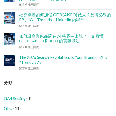
銷
在
留言功能已關閉
預
〈技
算
術
點
社交媒體如何加強 GEO (AISEO) 效果？品牌必學的
基
分
FB、IG、Threads、LinkedIn 內容分工
建
配？
在
留言功能已關閉
檢
香
〈社
查
港
交
清
如何讓企業或品牌在 AI 答案中出現？一文看懂
中
媒
單：
GEO、AISEO 與 AEO 的實際做法
小
體
如
企
在
留言功能已關閉
如
何
5
〈如
何
讓
大
何
加
The 2026 Search Revolution: Is Your Brand on AI’s
網
實
讓
強
"Trust List"?
站
用
企
GEO
變
策
在
留言功能已關閉
業
(AISEO)
GEO
略〉
〈【2026
或
效
機
中
搜
品
果？
器
尋
分類
牌
品
友
革
在
牌
好？
命】
AI
必
完
SEO
答
學
整
GA4 Setting
(4)
已
案
的
HTML
經
中
FB、
設
GEO
(11)
進
出
IG、
定
化
現？
Threads、
指