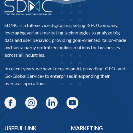
SDMC is a full-service digital marketing -
SEO Company
,
leveraging various marketing technologies to analyze big
data and user behavior, providing goal-oriented, tailor-made
and sustainably optimized online solutions for businesses
across all industries.
In recent years, we have focused on AI, providing -
GEO-
and -
Go-Global Service
- to enterprises in expanding their
overseas operations.
USEFUL LINK
MARKETING