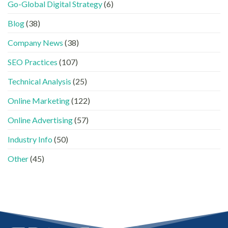
!
Go-Global Digital Strategy
(6)
一
LinkedIn
南〉
GEO
文
內
中
時
看
容
Blog
(38)
代
懂
分
下，
GEO、
工〉
Company News
(38)
品
AISEO
中
牌
與
SEO Practices
(107)
如
AEO
何
的
進
Technical Analysis
(25)
實
入
際
AI
做
Online Marketing
(122)
的
法〉
「信
中
Online Advertising
(57)
任
名
Industry Info
(50)
單」？〉
中
Other
(45)