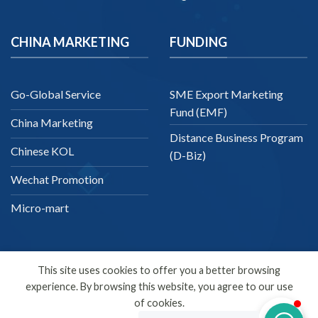
CHINA MARKETING
FUNDING
Go-Global Service
SME Export Marketing
Fund (EMF)
China Marketing
Distance Business Program
Chinese KOL
(D-Biz)
Wechat Promotion
Micro-mart
This site uses cookies to offer you a better browsing
experience. By browsing this website, you agree to our use
English
of cookies.