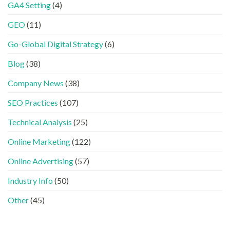
學
整
GA4 Setting
(4)
已
案
的
HTML
經
中
FB、
設
GEO
(11)
進
出
IG、
定
化
現？
Threads、
指
!
Go-Global Digital Strategy
(6)
一
LinkedIn
南〉
GEO
文
內
中
時
看
容
Blog
(38)
代
懂
分
下，
GEO、
工〉
Company News
(38)
品
AISEO
中
牌
與
SEO Practices
(107)
如
AEO
何
的
進
Technical Analysis
(25)
實
入
際
AI
做
Online Marketing
(122)
的
法〉
「信
中
Online Advertising
(57)
任
名
Industry Info
(50)
單」？〉
中
Other
(45)