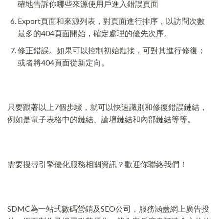
確地告訴你哪些來源使用戶進入錯誤頁面
Export頁面和來源列表，對頁面進行排序，以訪問次數
最多的404頁面開始，確定處理的優先次序。
修正錯誤。如果可以控制初始鏈接，可對其進行修復；
或者將404頁面從新定向。
只要跟著以上7個步驟，就可以快速識別和修復錯誤鏈結，
例如是電子表格中的鏈結、論壇鏈結和內部鏈結等等。
需要搜尋引擎優化服務相關資訊？歡迎你聯絡我們！
SDMC為一站式數碼營銷及SEO公司，服務涵蓋網上廣告投