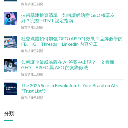
在
留言功能已關閉
〈數
碼
技術基建檢查清單：如何讓網站變 GEO 機器友
行
好？完整 HTML 設定指南
銷
在
留言功能已關閉
預
〈技
算
術
點
社交媒體如何加強 GEO (AISEO) 效果？品牌必學的
基
分
FB、IG、Threads、LinkedIn 內容分工
建
配？
在
留言功能已關閉
檢
香
〈社
查
港
交
清
如何讓企業或品牌在 AI 答案中出現？一文看懂
中
媒
單：
GEO、AISEO 與 AEO 的實際做法
小
體
如
企
在
留言功能已關閉
如
何
5
〈如
何
讓
大
何
加
The 2026 Search Revolution: Is Your Brand on AI’s
網
實
讓
強
"Trust List"?
站
用
企
GEO
變
策
在
留言功能已關閉
業
(AISEO)
GEO
略〉
〈【2026
或
效
機
中
搜
品
果？
器
尋
分類
牌
品
友
革
在
牌
好？
命】
AI
必
完
SEO
答