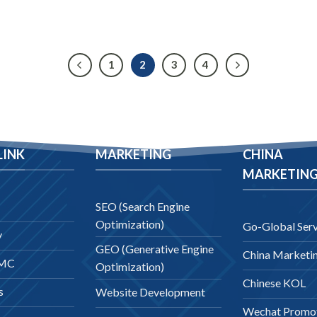
1
2
3
4
LINK
MARKETING
CHINA
MARKETIN
SEO (Search Engine
Optimization)
Go-Global Serv
y
GEO (Generative Engine
China Marketi
DMC
Optimization)
Chinese KOL
s
Website Development
Wechat Promo