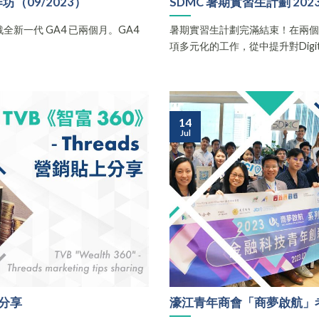
工作坊（09/2023）
SDMC 暑期實習生計劃 202
ter 轉戰全新一代 GA4 已兩個月。GA4
暑期實習生計劃完滿結束！在兩
項多元化的工作，從中提升對Digital..
14
Jul
上分享
濠江青年商會「商夢啟航」