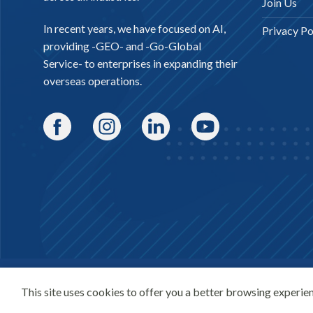
Join Us
In recent years, we have focused on AI,
Privacy Po
providing -
GEO-
and -
Go-Global
Service
- to enterprises in expanding their
overseas operations.
Copyright 2026 ©
SDMC
SEO Company | Digital Marketing | Online Marketing
This site uses cookies to offer you a better browsing experien