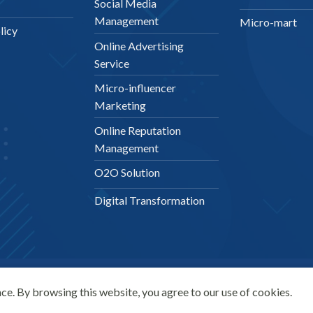
Social Media
Management
Micro-mart
licy
Online Advertising
Service
Micro-influencer
Marketing
Online Reputation
Management
O2O Solution
Digital Transformation
ce. By browsing this website, you agree to our use of cookies.