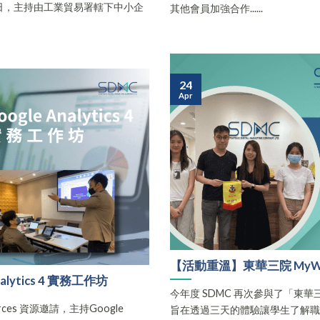
年7月4日，主持由工業貿易署轄下中小企
其他會員加強合作......
24
Apr
【活動重溫】東華三院 MyWa
alytics 4 實務工作坊
今年度 SDMC 再次參與了「東華
ources 資源邀請，主持Google
旨在透過三天的體驗讓學生了解職....