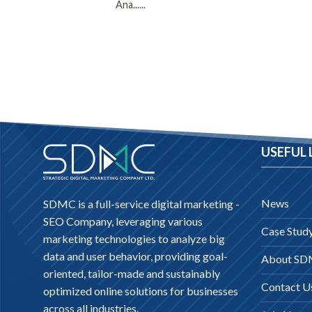
Ana......
USEFUL 
News
SDMC is a full-service digital marketing -
SEO Company
, leveraging various
Case Stud
marketing technologies to analyze big
data and user behavior, providing goal-
About S
oriented, tailor-made and sustainably
Contact U
optimized online solutions for businesses
across all industries.