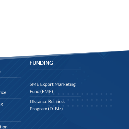
FUNDING
G
SME Export Marketing
Fund (EMF)
ice
Distance Business
ng
Program (D-Biz)
tion