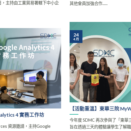
年7月4日，主持由工業貿易署轄下中小企
其他會員加強合作......
24
4 月
【活動重溫】東華三院 MyWa
alytics 4 實務工作坊
今年度 SDMC 再次參與了「東華
ources 資源邀請，主持Google
旨在透過三天的體驗讓學生了解職....