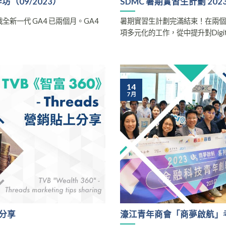
工作坊（09/2023）
SDMC 暑期實習生計劃 202
ter 轉戰全新一代 GA4 已兩個月。GA4
暑期實習生計劃完滿結束！在兩
項多元化的工作，從中提升對Digital..
14
7 月
上分享
濠江青年商會「商夢啟航」