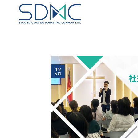
Skip
to
content
12
9 月