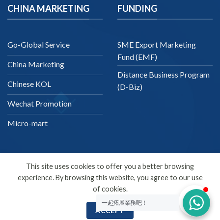
CHINA MARKETING
FUNDING
Go-Global Service
SME Export Marketing
Fund (EMF)
China Marketing
Distance Business Program
Chinese KOL
(D-Biz)
Wechat Promotion
Micro-mart
This site uses cookies to offer you a better browsing
experience. By browsing this website, you agree to our use
English
of cookies.
Copyright 2026 ©
SDMC
一起拓展業務吧！
ACCEPT
SEO Company | Digital Marketing | Online Marketing