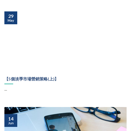
29
May
【5個淡季市場營銷策略(上)】
...
14
Jun