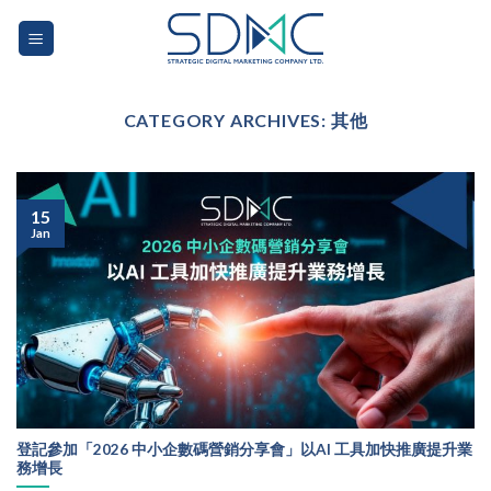
Skip
to
content
CATEGORY ARCHIVES:
其他
15
Jan
登記參加「2026 中小企數碼營銷分享會」以AI 工具加快推廣提升業
務增長