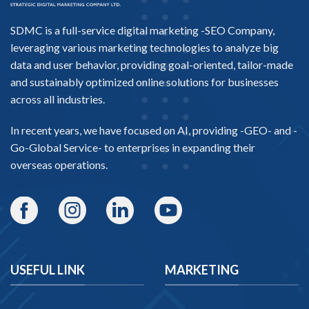
SDMC is a full-service digital marketing -
SEO Company
,
leveraging various marketing technologies to analyze big
data and user behavior, providing goal-oriented, tailor-made
and sustainably optimized online solutions for businesses
across all industries.
In recent years, we have focused on AI, providing -
GEO-
and -
Go-Global Service
- to enterprises in expanding their
overseas operations.
USEFUL LINK
MARKETING