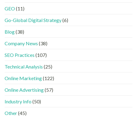
HTML
經
中
FB、
設
GEO
(11)
進
出
IG、
定
化
現？
Threads、
指
!
Go-Global Digital Strategy
(6)
一
LinkedIn
南〉
GEO
文
內
中
時
看
容
Blog
(38)
代
懂
分
下，
GEO、
工〉
Company News
(38)
品
AISEO
中
牌
與
SEO Practices
(107)
如
AEO
何
的
進
Technical Analysis
(25)
實
入
際
AI
做
Online Marketing
(122)
的
法〉
「信
中
Online Advertising
(57)
任
名
Industry Info
(50)
單」？〉
中
Other
(45)