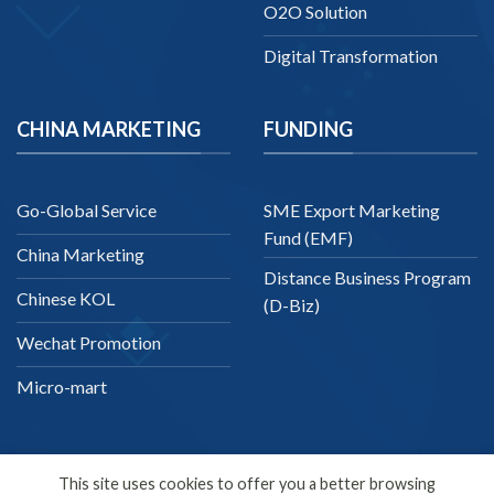
O2O Solution
Digital Transformation
CHINA MARKETING
FUNDING
Go-Global Service
SME Export Marketing
Fund (EMF)
China Marketing
Distance Business Program
Chinese KOL
(D-Biz)
Wechat Promotion
Micro-mart
This site uses cookies to offer you a better browsing