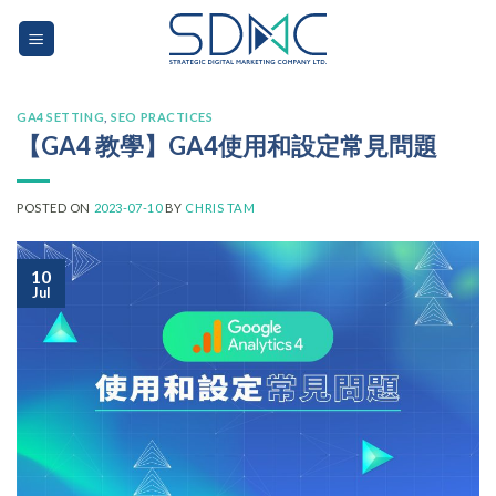
Skip
to
content
GA4 SETTING
,
SEO PRACTICES
【GA4 教學】GA4使用和設定常見問題
POSTED ON
2023-07-10
BY
CHRIS TAM
10
Jul