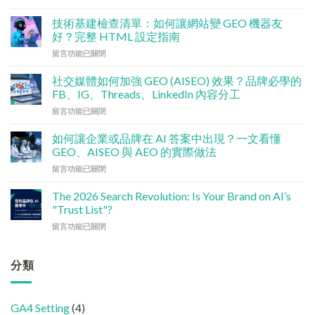
〈數
碼
技術基建檢查清單：如何讓網站變 GEO 機器友
行
好？完整 HTML 設定指南
銷
在
留言功能已關閉
預
〈技
算
術
點
社交媒體如何加強 GEO (AISEO) 效果？品牌必學的
基
分
FB、IG、Threads、LinkedIn 內容分工
建
配？
在
留言功能已關閉
檢
香
〈社
查
港
交
清
如何讓企業或品牌在 AI 答案中出現？一文看懂
中
媒
單：
GEO、AISEO 與 AEO 的實際做法
小
體
如
企
在
留言功能已關閉
如
何
5
〈如
何
讓
大
何
加
The 2026 Search Revolution: Is Your Brand on AI’s
網
實
讓
強
"Trust List"?
站
用
企
GEO
變
策
在
留言功能已關閉
業
(AISEO)
GEO
略〉
〈【2026
或
效
機
中
搜
品
果？
器
尋
分類
牌
品
友
革
在
牌
好？
命】
AI
必
完
SEO
答
學
整
GA4 Setting
(4)
已
案
的