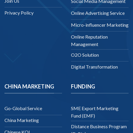
Join Us
Social Media Management
Privacy Policy
Online Advertising Service
Micro-influencer Marketing
Online Reputation
Management
O2O Solution
Digital Transformation
CHINA MARKETING
FUNDING
Go-Global Service
SME Export Marketing
Fund (EMF)
China Marketing
Distance Business Program
Chinese KOL