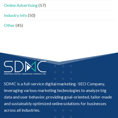
「信
中
Online Advertising
(57)
任
名
Industry Info
(50)
單」？〉
中
Other
(45)
SDMC is a full-service digital marketing -
SEO Company
,
leveraging various marketing technologies to analyze big
data and user behavior, providing goal-oriented, tailor-made
and sustainably optimized online solutions for businesses
across all industries.