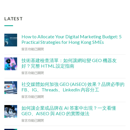
LATEST
How to Allocate Your Digital Marketing Budget: 5
Practical Strategies for Hong Kong SMEs
在
留言功能已關閉
〈數
碼
技術基建檢查清單：如何讓網站變 GEO 機器友
行
好？完整 HTML 設定指南
銷
在
留言功能已關閉
預
〈技
算
術
點
社交媒體如何加強 GEO (AISEO) 效果？品牌必學的
基
分
FB、IG、Threads、LinkedIn 內容分工
建
配？
在
留言功能已關閉
檢
香
〈社
查
港
交
清
如何讓企業或品牌在 AI 答案中出現？一文看懂
中
媒
單：
GEO、AISEO 與 AEO 的實際做法
小
體
如
企
在
留言功能已關閉
如
何
5
〈如
何
讓
大
何