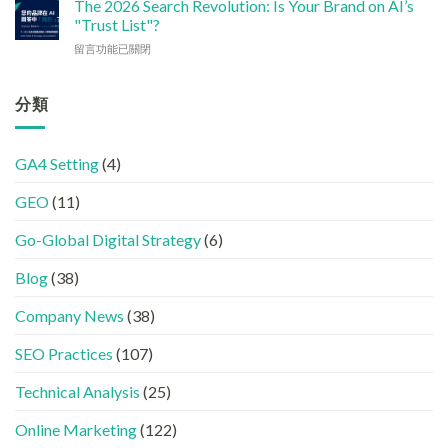
加
The 2026 Search Revolution: Is Your Brand on AI’s
網
實
讓
強
"Trust List"?
站
用
企
GEO
變
策
在
留言功能已關閉
業
(AISEO)
GEO
略〉
〈【2026
或
效
機
中
搜
品
果？
器
尋
分類
牌
品
友
革
在
牌
好？
命】
AI
必
完
SEO
答
學
整
GA4 Setting
(4)
已
案
的
HTML
經
中
FB、
設
GEO
(11)
進
出
IG、
定
化
現？
Threads、
指
!
Go-Global Digital Strategy
(6)
一
LinkedIn
南〉
GEO
文
內
中
時
看
容
Blog
(38)
代
懂
分
下，
GEO、
工〉
Company News
(38)
品
AISEO
中
牌
與
SEO Practices
(107)
如
AEO
何
的
進
Technical Analysis
(25)
實
入
際
AI
做
Online Marketing
(122)
的
法〉