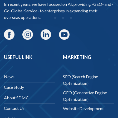
In recent years, we have focused on AI, providing -
GEO-
and -
Go-Global Service
- to enterprises in expanding their
overseas operations.
USEFUL LINK
MARKETING
News
SEO (Search Engine
Optimization)
Case Study
GEO (Generative Engine
About SDMC
Optimization)
Contact Us
Website Development