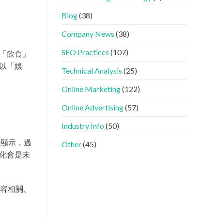
GEO
看
分
時
懂
工〉
Blog
(38)
代
GEO、
中
下，
AISEO
Company News
(38)
品
與
牌
AEO
SEO Practices
(107)
如
「飲食」
的
何
實
以「娛
進
際
Technical Analysis
(25)
入
做
AI
法〉
Online Marketing
(122)
的
中
「信
Online Advertising
(57)
任
名
Industry Info
(50)
單」？〉
中
果顯示，過
Other
(45)
化會是未
美容相關、