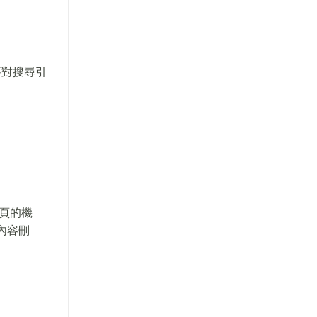
要對搜尋引
頁的機
頁內容刪