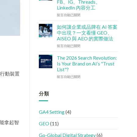
FB、IG、Threads、
檢
港
LinkedIn 內容分工
查
中
清
小
在
留言功能已關閉
單：
企
〈社
如
5
交
如何讓企業或品牌在 AI 答案
何
大
媒
中出現？一文看懂 GEO、
讓
實
體
AISEO 與 AEO 的實際做法
網
用
如
站
在
策
何
留言功能已關閉
變
〈如
略〉
加
GEO
何
中
強
The 2026 Search Revolution:
機
讓
GEO
Is Your Brand on AI’s "Trust
器
企
(AISEO)
List"?
友
業
效
行動裝置
在
好？
或
留言功能已關閉
果？
〈【2026
完
品
品
搜
整
牌
牌
尋
HTML
在
分類
必
革
設
AI
學
命】
定
答
的
SEO
指
案
FB、
GA4 Setting
(4)
已
南〉
中
IG、
經
中
出
Threads、
都能拿起智
GEO
(11)
進
現？
LinkedIn
化
一
內
!
文
容
Go-Global Digital Strategy
(6)