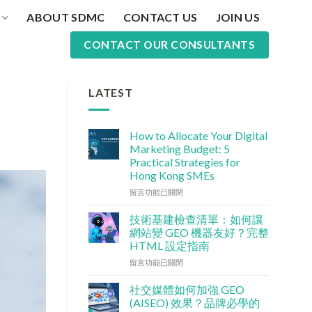
ABOUT SDMC
CONTACT US
JOIN US
CONTACT OUR CONSULTANTS
LATEST
How to Allocate Your Digital
Marketing Budget: 5
Practical Strategies for
Hong Kong SMEs
在
留言功能已關閉
〈數
碼
技術基建檢查清單：如何讓
行
網站變 GEO 機器友好？完整
銷
HTML 設定指南
預
在
算
留言功能已關閉
〈技
點
術
分
社交媒體如何加強 GEO
基
配？
(AISEO) 效果？品牌必學的
建
香