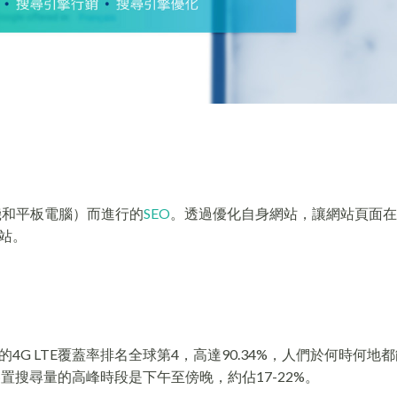
手機和平板電腦）而進行的
SEO
。透過優化自身網站，讓網站頁面在
站。
G LTE覆蓋率排名全球第4，高達90.34%，人們於何時何地
裝置搜尋量的高峰時段是下午至傍晚，約佔17-22%。