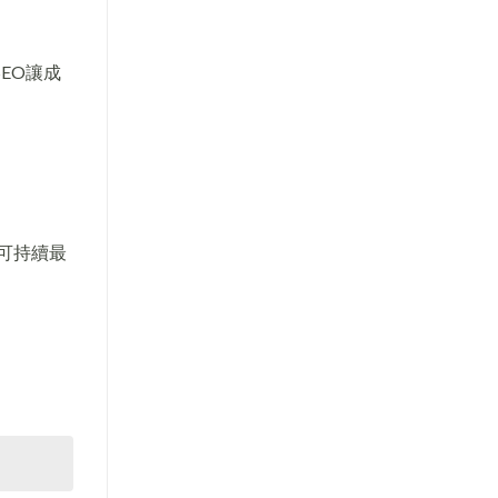
EO讓成
)可持續最