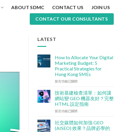
ABOUT SDMC
CONTACT US
JOIN US
CONTACT OUR CONSULTANTS
LATEST
How to Allocate Your Digital
Marketing Budget: 5
Practical Strategies for
Hong Kong SMEs
在
留言功能已關閉
〈數
碼
技術基建檢查清單：如何讓
行
網站變 GEO 機器友好？完整
銷
HTML 設定指南
預
在
算
留言功能已關閉
〈技
點
術
分
社交媒體如何加強 GEO
基
配？
(AISEO) 效果？品牌必學的
建
香