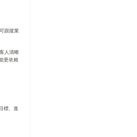
可跟蹤業
客人清晰
能更依賴
目標、進