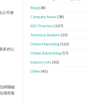
GEO
看
分
時
懂
工〉
Blog
(38)
代
GEO、
中
化公司會
下，
AISEO
Company News
(38)
品
與
牌
AEO
SEO Practices
(107)
如
的
何
實
進
際
Technical Analysis
(25)
入
做
AI
法〉
Online Marketing
(122)
的
中
最多的公
「信
Online Advertising
(57)
任
名
Industry Info
(50)
單」？〉
中
Other
(45)
品牌關鍵
估過程集