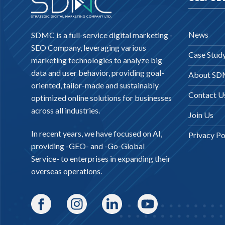
News
SDMC is a full-service digital marketing -
SEO Company
, leveraging various
Case Stud
marketing technologies to analyze big
data and user behavior, providing goal-
About S
oriented, tailor-made and sustainably
Contact U
optimized online solutions for businesses
across all industries.
Join Us
In recent years, we have focused on AI,
Privacy Po
providing -
GEO-
and -
Go-Global
Service
- to enterprises in expanding their
overseas operations.