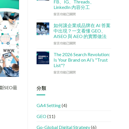
FB、IG、Threads、
檢
港
LinkedIn 內容分工
查
中
清
小
在
留言功能已關閉
單：
企
〈社
如
5
交
如何讓企業或品牌在 AI 答案
何
大
媒
中出現？一文看懂 GEO、
讓
實
體
AISEO 與 AEO 的實際做法
網
用
如
站
在
策
何
留言功能已關閉
變
〈如
略〉
加
GEO
何
中
強
The 2026 Search Revolution:
機
讓
GEO
Is Your Brand on AI’s "Trust
器
企
(AISEO)
List"?
友
業
效
在
好？
或
留言功能已關閉
果？
〈【2026
完
品
品
搜
整
牌
牌
尋
SEO最
HTML
在
分類
必
革
設
AI
學
命】
定
答
的
SEO
指
案
FB、
GA4 Setting
(4)
已
南〉
中
IG、
經
中
出
Threads、
GEO
(11)
進
現？
LinkedIn
化
一
內
!
文
容
Go-Global Digital Strategy
(6)