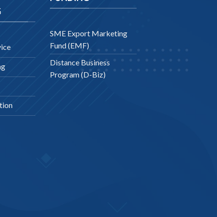
G
SME Export Marketing
Fund (EMF)
ice
Distance Business
ng
Program (D-Biz)
tion