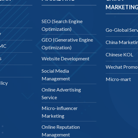
MARKETIN
SEO (Search Engine
Optimization)
Go-Global Serv
y
GEO (Generative Engine
China Marketi
DMC
Optimization)
Chinese KOL
s
Website Development
Wechat Promo
Social Media
Management
Micro-mart
licy
Online Advertising
Service
Micro-influencer
Marketing
Online Reputation
Management