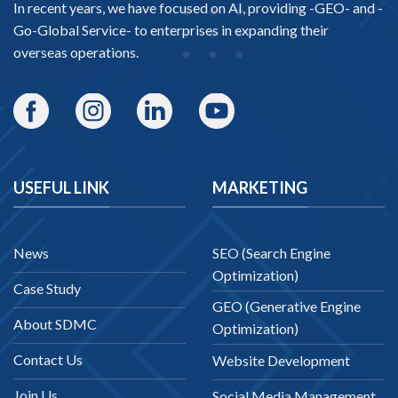
In recent years, we have focused on AI, providing -
GEO-
and -
Go-Global Service
- to enterprises in expanding their
overseas operations.
USEFUL LINK
MARKETING
News
SEO (Search Engine
Optimization)
Case Study
GEO (Generative Engine
About SDMC
Optimization)
Contact Us
Website Development
Join Us
Social Media Management