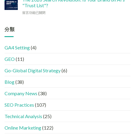
實
讓
強
"Trust List"?
站
用
企
GEO
變
策
在
留言功能已關閉
業
(AISEO)
GEO
略〉
〈【2026
或
效
機
中
搜
品
果？
器
尋
分類
牌
品
友
革
在
牌
好？
命】
AI
必
完
SEO
答
學
整
GA4 Setting
(4)
已
案
的
HTML
經
中
FB、
設
GEO
(11)
進
出
IG、
定
化
現？
Threads、
指
!
Go-Global Digital Strategy
(6)
一
LinkedIn
南〉
GEO
文
內
中
時
看
容
Blog
(38)
代
懂
分
下，
GEO、
工〉
Company News
(38)
品
AISEO
中
牌
與
SEO Practices
(107)
如
AEO
何
的
進
Technical Analysis
(25)
實
入
際
AI
做
Online Marketing
(122)
的
法〉