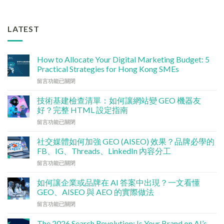
LATEST
How to Allocate Your Digital Marketing Budget: 5
Practical Strategies for Hong Kong SMEs
在
留言功能已關閉
〈數
碼
技術基建檢查清單：如何讓網站變 GEO 機器友
行
好？完整 HTML 設定指南
銷
在
留言功能已關閉
預
〈技
算
術
點
社交媒體如何加強 GEO (AISEO) 效果？品牌必學的
基
分
FB、IG、Threads、LinkedIn 內容分工
建
配？
在
留言功能已關閉
檢
香
〈社
查
港
交
清
如何讓企業或品牌在 AI 答案中出現？一文看懂
中
媒
單：
GEO、AISEO 與 AEO 的實際做法
小
體
如
企
在
留言功能已關閉
如
何
5
〈如
何
讓
大
何
加
The 2026 Search Revolution: Is Your Brand on AI’s
網