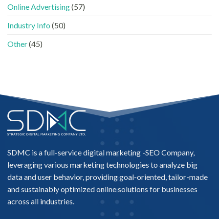
「信
中
Online Advertising
(57)
任
名
Industry Info
(50)
單」？〉
中
Other
(45)
SDMC is a full-service digital marketing -
SEO Company
,
leveraging various marketing technologies to analyze big
data and user behavior, providing goal-oriented, tailor-made
and sustainably optimized online solutions for businesses
across all industries.