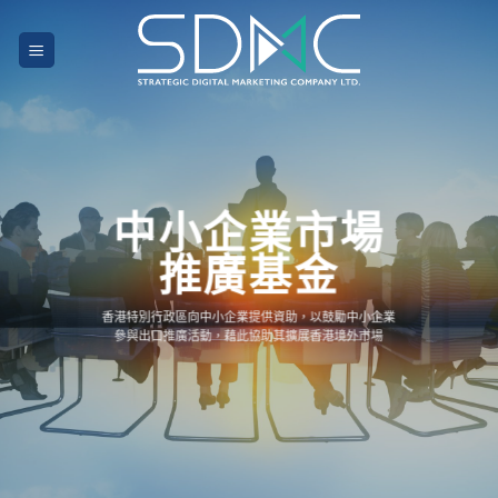
Skip
to
content
中小企業市場
推廣基金
香港特別行政區向中小企業提供資助，以鼓勵中小企業
參與出口推廣活動，藉此協助其擴展香港境外市場