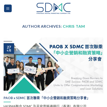
Skip
to
content
AUTHOR ARCHIVES:
CHRIS TAM
27
9 月
PAOB x SDMC 首次聯乘「中小企營銷和融資策略分享會」
HKRMA聯合 SDMC 及平安壹賬通銀行（香港）有限公司