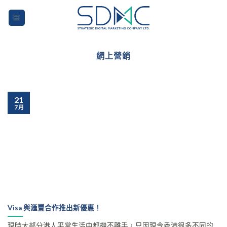
Skip
to
content
網上營銷
21
7 月
Visa 與滙豐合作推出新優惠！
現時大部分港人平常生活中都機不離手，只因現今香港很多不同的