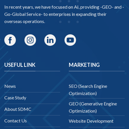
In recent years, we have focused on AI, providing -
GEO-
and -
Go-Global Service
- to enterprises in expanding their
overseas operations.
USEFUL LINK
MARKETING
News
SEO (Search Engine
Optimization)
Case Study
GEO (Generative Engine
About SDMC
Optimization)
Contact Us
Website Development