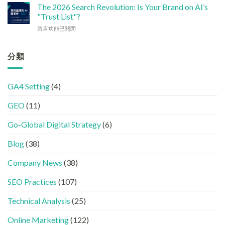
何
加
The 2026 Search Revolution: Is Your Brand on AI’s
網
實
讓
強
"Trust List"?
站
用
企
GEO
變
策
在
留言功能已關閉
業
(AISEO)
GEO
略〉
〈【2026
或
效
機
中
搜
品
果？
器
尋
分類
牌
品
友
革
在
牌
好？
命】
AI
必
完
SEO
答
學
整
GA4 Setting
(4)
已
案
的
HTML
經
中
FB、
設
GEO
(11)
進
出
IG、
定
化
現？
Threads、
指
!
Go-Global Digital Strategy
(6)
一
LinkedIn
南〉
GEO
文
內
中
時
看
容
Blog
(38)
代
懂
分
下，
GEO、
工〉
Company News
(38)
品
AISEO
中
牌
與
SEO Practices
(107)
如
AEO
何
的
進
Technical Analysis
(25)
實
入
際
AI
做
Online Marketing
(122)
的