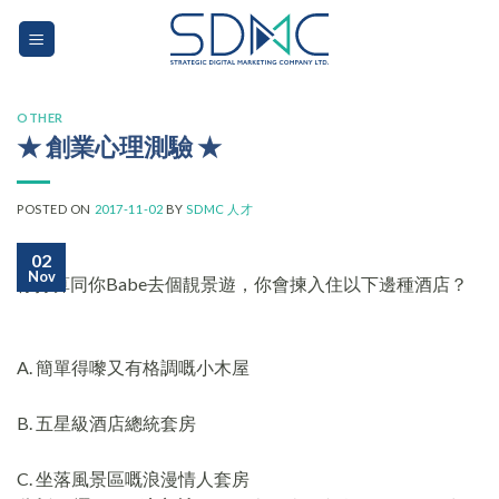
Skip
to
content
OTHER
★ 創業心理測驗 ★
POSTED ON
2017-11-02
BY
SDMC 人才
02
Nov
你打算同你Babe去個靚景遊，你會揀入住以下邊種酒店？
A. 簡單得嚟又有格調嘅小木屋
B. 五星級酒店總統套房
C. 坐落風景區嘅浪漫情人套房