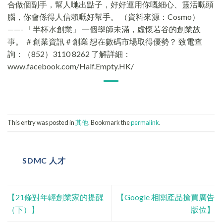
合做個副手，幫人哋出點子，好好運用你嘅細心、靈活嘅頭
腦，你會係得人信賴嘅好幫手。 （資料來源：Cosmo）
——- 「半杯水創業」 一個學師未滿，虛懷若谷的創業故
事。 ＃創業資訊＃創業 想在數碼市場取得優勢？ 致電查
詢：（852）3110 8262 了解詳細：
www.facebook.com/Half.Empty.HK/
This entry was posted in
其他
. Bookmark the
permalink
.
SDMC 人才
【21條對年輕創業家的提醒
【Google 相關產品搶買廣告
（下）】
版位】