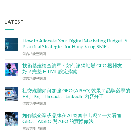
LATEST
How to Allocate Your Digital Marketing Budget: 5
Practical Strategies for Hong Kong SMEs
在
留言功能已關閉
〈數
碼
技術基建檢查清單：如何讓網站變 GEO 機器友
行
好？完整 HTML 設定指南
銷
在
留言功能已關閉
預
〈技
算
術
點
社交媒體如何加強 GEO (AISEO) 效果？品牌必學的
基
分
FB、IG、Threads、LinkedIn 內容分工
建
配？
在
留言功能已關閉
檢
香
〈社
查
港
交
清
如何讓企業或品牌在 AI 答案中出現？一文看懂
中
媒
單：
GEO、AISEO 與 AEO 的實際做法
小
體
如
企
在
留言功能已關閉
如
何
5
〈如
何
讓
大