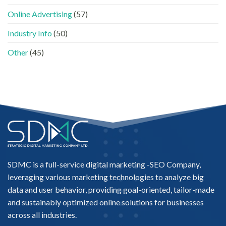
法〉
「信
中
Online Advertising
(57)
任
名
Industry Info
(50)
單」？〉
中
Other
(45)
SDMC is a full-service digital marketing -
SEO Company
,
leveraging various marketing technologies to analyze big
data and user behavior, providing goal-oriented, tailor-made
and sustainably optimized online solutions for businesses
across all industries.