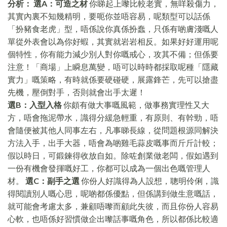
分析：
選A：可造之材
你睇起上嚟比較老實，無咩殺傷力，
其實內裏不知幾精明，要呃你並唔容易，呢類型可以話係
「扮豬食老虎」型，唔係說你真係扮蠢，只係有啲膚淺嘅人
單從外表會以為你好蝦，其實就岩岩相反。如果好好運用呢
個特性，你有能力減少別人對你嘅戒心，攻其不備；但係要
注意！「商場」上瞬息萬變，唔可以時時都採取呢種「隱藏
實力」嘅策略，有時就係要硬碰硬，展露鋒芒，先可以搶盡
先機，壓倒對手，否則就會出手太遲！
選B：入型入格
你頗有做大事嘅風範，做事務實理性又大
方，唔會拖泥帶水，識得分緩急輕重，有原則、有幹勁，唔
會隨便被其他人同事左右，凡事睇長線，從問題根源同解決
方法入手，出手大器，唔會為啲雞毛蒜皮嘅事而斤斤計較；
假以時日，可鍛鍊得收放自如。除咗創業做老闆，假如遇到
一份有機會發揮嘅好工，你都可以成為一個出色嘅管理人
材。
選C：副手之選
你份人好識得為人設想，聰明伶俐，識
得閱讀別人嘅心思，呢啲都係優點，但係講到做生意嘅話，
就可能會考慮太多，兼顧唔嚟而顧此失彼，而且你份人容易
心軟，也唔係好習慣做企出嚟話事嘅角色，所以都係比較適