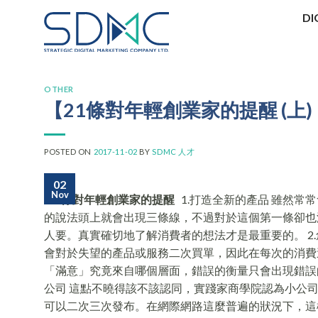
Skip
DI
to
content
OTHER
【21條對年輕創業家的提醒 (上)
POSTED ON
2017-11-02
BY
SDMC 人才
02
Nov
21條對年輕創業家的提醒
1.打造全新的產品 雖然常常
的說法頭上就會出現三條線，不過對於這個第一條卻也
人要。真實確切地了解消費者的想法才是最重要的。 2
會對於失望的產品或服務二次買單，因此在每次的消費
「滿意」究竟來自哪個層面，錯誤的衡量只會出現錯誤的
公司 這點不曉得該不該認同，實踐家商學院認為小公
可以二次三次發布。在網際網路這麼普遍的狀況下，這樣