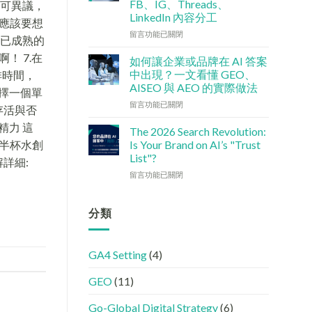
FB、IG、Threads、
無可異議，
檢
港
LinkedIn 內容分工
查
應該要想
中
清
小
在
留言功能已關閉
於已成熟的
單：
企
〈社
 7.在
如
5
交
如何讓企業或品牌在 AI 答案
何
大
媒
中出現？一文看懂 GEO、
排時間，
讓
實
體
AISEO 與 AEO 的實際做法
擇一個單
網
用
如
站
在
策
何
留言功能已關閉
存活與否
變
〈如
略〉
加
精力 這
GEO
何
中
強
The 2026 Search Revolution:
機
讓
GEO
Is Your Brand on AI’s "Trust
 「半杯水創
器
企
(AISEO)
List"?
解詳細:
友
業
效
在
好？
或
留言功能已關閉
果？
〈【2026
完
品
品
搜
整
牌
牌
尋
HTML
在
分類
必
革
設
AI
學
命】
定
答
的
SEO
指
案
FB、
GA4 Setting
(4)
已
南〉
中
IG、
經
中
出
Threads、
GEO
(11)
進
現？
LinkedIn
化
一
內
!
文
容
Go-Global Digital Strategy
(6)