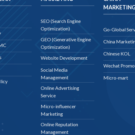
MARKETIN
SEO (Search Engine
Optimization)
Go-Global Serv
y
GEO (Generative Engine
China Marketi
DMC
Optimization)
Chinese KOL
s
Website Development
Wechat Promo
Social Media
Management
Micro-mart
licy
Online Advertising
Service
Micro-influencer
Marketing
Online Reputation
Management