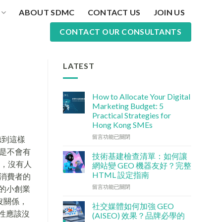
ABOUT SDMC
CONTACT US
JOIN US
CONTACT OUR CONSULTANTS
LATEST
How to Allocate Your Digital
Marketing Budget: 5
Practical Strategies for
Hong Kong SMEs
在
留言功能已關閉
聽到這樣
〈數
是不會有
碼
技術基建檢查清單：如何讓
行
議，沒有人
網站變 GEO 機器友好？完整
銷
HTML 設定指南
消費者的
預
在
算
留言功能已關閉
的小創業
〈技
點
沒關係，
術
分
社交媒體如何加強 GEO
基
配？
性應該沒
(AISEO) 效果？品牌必學的
建
香