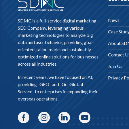
News
SDMC is a full-service digital marketing -
SEO Company
, leveraging various
Case Stud
marketing technologies to analyze big
data and user behavior, providing goal-
About S
oriented, tailor-made and sustainably
Contact U
optimized online solutions for businesses
across all industries.
Join Us
In recent years, we have focused on AI,
Privacy Po
providing -
GEO-
and -
Go-Global
Service
- to enterprises in expanding their
overseas operations.