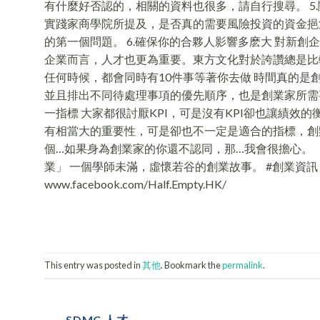
有什麼好否認的，相關的資料也很多，請自行搜尋。 5
實踐家商學院所提及，是否真的需要風險投資的資金挹
的第一個問題。 6.確保你的合夥人影響多麽大 對新
企業而言，人才也更為重要。東方文化對於誇讚總是比較
任何時候，都會同時有10件事等著你去做 時間真的
並且排出不同待處理事項的優先順序，也是創業家所需要
一指標 大家都很討厭KPI，可是沒有KPI卻也讓績
有相當大的重要性，可是卻也不一定是適合的指標，創辦
個…如果身為創業家的你還不認同，那…我會很擔心。 （資料來源：
業」 一個學師未滿，虛懷若谷的創業故事。 #創業資訊 #創業
www.facebook.com/Half.Empty.HK/
This entry was posted in
其他
. Bookmark the
permalink
.
SDMC 人才