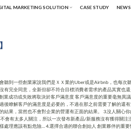
GITAL MARKETING SOLUTION
CASE STUDY
NEWS
 】
會聽到一些創業家說我們是ＸＸ業的Uber或是Airbnb，也每次
沒有完全同意，全新但卻不符合目標消費者需求的產品其實也還
.創業成功或失敗將取決於客戶滿意度 客戶滿意度的重要毫無異
過後瞭解客戶的滿意度是必要的，不過在那之前需要了解的還有
結果，當然也不會對企業的營運有正面的結果。 3.沒人關心你
司不會有太多人關注，所以一次發布新產品/新服務沒有獲得關注
處理應該有點危險… 4.選擇合適的聯合創始人 創業夥伴的重要