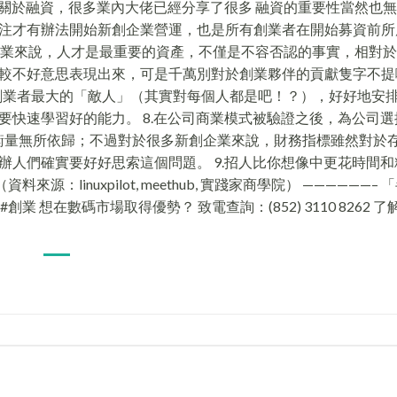
.關於融資，很多業內大佬已經分享了很多 融資的重要性當然也
注才有辦法開始新創企業營運，也是所有創業者在開始募資前所
創企業來說，人才是最重要的資產，不僅是不容否認的事實，相對
不好意思表現出來，可是千萬別對於創業夥伴的貢獻隻字不提啊！
是創業者最大的「敵人」（其實對每個人都是吧！？），好好地安
快速學習好的能力。 8.在公司商業模式被驗證之後，為公司選
效的衡量無所依歸；不過對於很多新創企業來說，財務指標雖然對於
人們確實要好好思索這個問題。 9.招人比你想像中更花時間和
linuxpilot, meethub, 實踐家商學院） ——————–
 想在數碼市場取得優勢？ 致電查詢：(852) 3110 8262 了