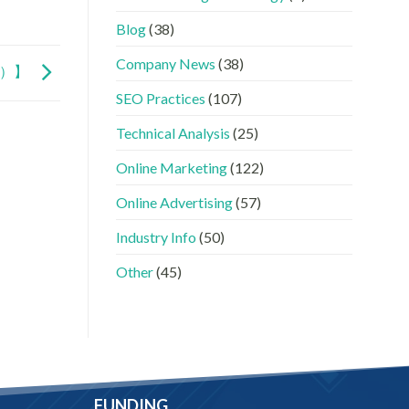
GEO
看
分
時
懂
工〉
Blog
(38)
代
GEO、
中
下，
AISEO
Company News
(38)
品
與
下）】
牌
AEO
SEO Practices
(107)
如
的
何
實
進
際
Technical Analysis
(25)
入
做
AI
法〉
Online Marketing
(122)
的
中
「信
Online Advertising
(57)
任
名
Industry Info
(50)
單」？〉
中
Other
(45)
FUNDING