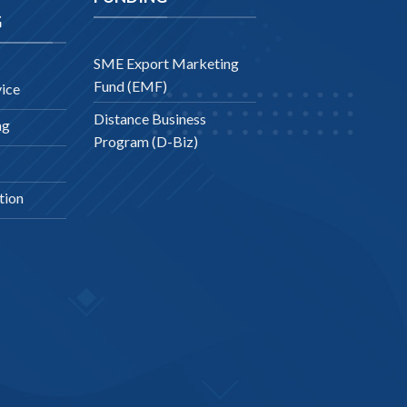
G
SME Export Marketing
Fund (EMF)
ice
Distance Business
ng
Program (D-Biz)
tion