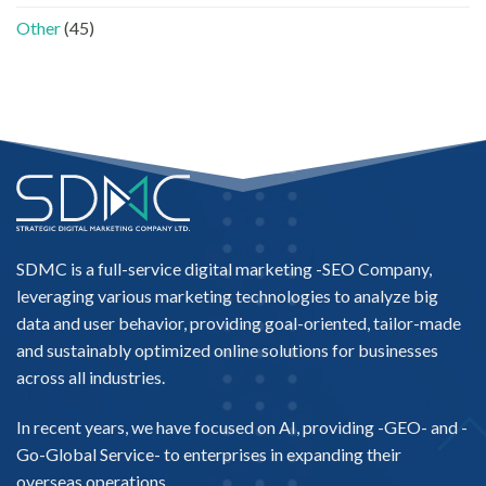
中
Other
(45)
SDMC is a full-service digital marketing -
SEO Company
,
leveraging various marketing technologies to analyze big
data and user behavior, providing goal-oriented, tailor-made
and sustainably optimized online solutions for businesses
across all industries.
In recent years, we have focused on AI, providing -
GEO-
and -
Go-Global Service
- to enterprises in expanding their
overseas operations.