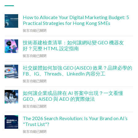
How to Allocate Your Digital Marketing Budget: 5
Practical Strategies for Hong Kong SMEs
在
留言功能已關閉
〈數
碼
技術基建檢查清單：如何讓網站變 GEO 機器友
行
好？完整 HTML 設定指南
銷
在
留言功能已關閉
預
〈技
算
術
點
社交媒體如何加強 GEO (AISEO) 效果？品牌必學的
基
分
FB、IG、Threads、LinkedIn 內容分工
建
配？
在
留言功能已關閉
檢
香
〈社
查
港
交
清
如何讓企業或品牌在 AI 答案中出現？一文看懂
中
媒
單：
GEO、AISEO 與 AEO 的實際做法
小
體
如
企
在
留言功能已關閉
如
何
5
〈如
何
讓
大
何
加
The 2026 Search Revolution: Is Your Brand on AI’s
網
實
讓
強
"Trust List"?
站
用
企
GEO
變
策
在
留言功能已關閉
業
(AISEO)
GEO
略〉
〈【2026
或