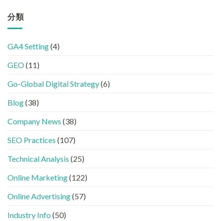
效
機
中
搜
品
果？
器
尋
分類
牌
品
友
革
在
牌
好？
命】
AI
必
完
SEO
答
學
整
GA4 Setting
(4)
已
案
的
HTML
經
中
FB、
設
GEO
(11)
進
出
IG、
定
化
現？
Threads、
指
!
Go-Global Digital Strategy
(6)
一
LinkedIn
南〉
GEO
文
內
中
時
看
容
Blog
(38)
代
懂
分
下，
GEO、
工〉
Company News
(38)
品
AISEO
中
牌
與
SEO Practices
(107)
如
AEO
何
的
進
Technical Analysis
(25)
實
入
際
AI
做
Online Marketing
(122)
的
法〉
「信
中
Online Advertising
(57)
任
名
Industry Info
(50)
單」？〉