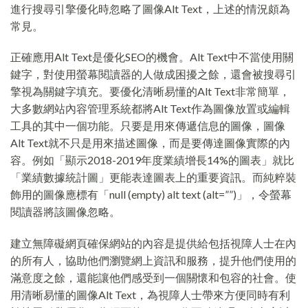
進行搜尋引擎優化時忽略了圖像Alt Text，上述的情況頗為
常見。
正確應用Alt Text是優化SEO的機會。Alt Text中不當使用關
鍵字，對使用螢幕閱讀器的人做成困擾之餘，還會被搜尋引
擎視為關鍵字填充。要優化清晰易懂的Alt Text非常簡單，
大多數網站內容管理系統都將Alt Text作為圖像放置或編輯
工具的其中一個功能。只要是用來傳遞信息的圖像，圖像
Alt Text就不只是用來描述圖像，而是要傳達圖像實際的內
容。例如「顯示2018-2019年度業績增長14%的圖表」就比
「業績數據統計圖」更能表達圖表上的重要資訊。而純粹裝
飾用的圖像應標有「null (empty) alt text (alt=””)」，令螢幕
閱讀器將該圖像忽略。
建立無障礙網頁確保網站的內容是提供給包括視障人士在內
的所有人，協助他們瀏覽網上資訊和服務，提升他們使用的
滿意度之餘，還能讓他們感受到一個關懷和包容的社會。使
用清晰易懂的圖像Alt Text，為視障人士帶來方便同時有利