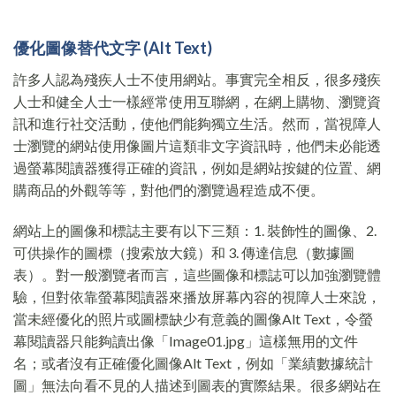
優化圖像替代文字
(Alt Text)
許多人認為殘疾人士不使用網站。事實完全相反，很多殘疾
人士和健全人士一樣經常使用互聯網，在網上購物、瀏覽資
訊和進行社交活動，使他們能夠獨立生活。然而，當視障人
士瀏覽的網站使用像圖片這類非文字資訊時，他們未必能透
過螢幕閱讀器獲得正確的資訊，例如是網站按鍵的位置、網
購商品的外觀等等，對他們的瀏覽過程造成不便。
網站上的圖像和標誌主要有以下三類：1. 裝飾性的圖像、2.
可供操作的圖標（搜索放大鏡）和 3. 傳達信息（數據圖
表）。對一般瀏覽者而言，這些圖像和標誌可以加強瀏覽體
驗，但對依靠螢幕閱讀器來播放屏幕內容的視障人士來說，
當未經優化的照片或圖標缺少有意義的圖像Alt Text，令螢
幕閱讀器只能夠讀出像「Image01.jpg」這樣無用的文件
名；或者沒有正確優化圖像Alt Text，例如「業績數據統計
圖」無法向看不見的人描述到圖表的實際結果。很多網站在