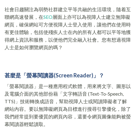
社會日趨關注為弱勢社群建立平等共融的生活環境，隨着互
聯網高速發展，在
SEO
層面上亦可以為視障人士建立無障礙
網頁，確保網站可方便視障人士登入使用，讓他們在使用時
有更佳體驗，包括使殘疾人士在內的所有人都可以平等地獲
得網上資訊和服務，以便他們完全融入社會。您有想過視障
人士是如何瀏覽網頁的嗎？
甚麼是「螢幕閱讀器
(Screen Reader)
」
？
「螢幕閱讀器」是一種應用程式軟體，用來將文字、圖形以
及電腦介面的其他部份藉「文字轉語音 (Text-To-Speech,
TTS)」技術轉換成語音，幫助視障人士或閱讀障礙者了解
網站內容。要以無障礙網頁為目標進行搜尋引擎優化，除了
我們經常提到要優質的網頁內容，還要令網頁圖像能夠被螢
幕閱讀器輕鬆讀取。