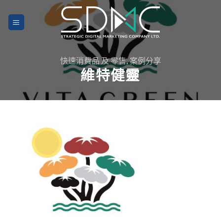
Skip
to
content
快速消費品 及 零售
,
案例分享
維特健靈