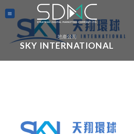
Skip
to
content
地產公司
SKY INTERNATIONAL