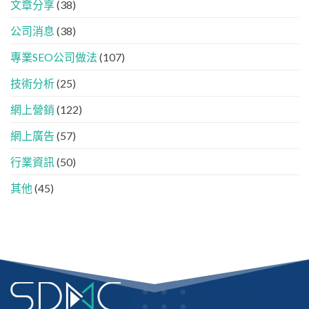
懂
分
文章分享
(38)
下，
GEO、
工
品
AISEO
公司消息
(38)
牌
與
如
AEO
專業SEO公司做法
(107)
何
的
進
實
入
技術分析
(25)
際
AI
做
的
法
網上營銷
(122)
「信
任
網上廣告
(57)
名
單」？
行業資訊
(50)
其他
(45)