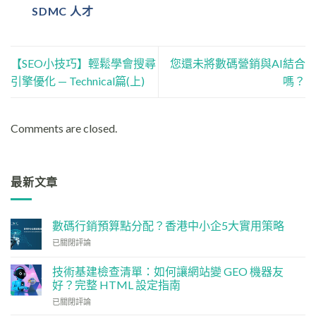
SDMC 人才
【SEO小技巧】輕鬆學會搜尋
您還未將數碼營銷與AI結合
引擎優化 — Technical篇(上)
嗎？
Comments are closed.
最新文章
數碼行銷預算點分配？香港中小企5大實用策略
數
已關閉評論
碼
行
技術基建檢查清單：如何讓網站變 GEO 機器友
銷
好？完整 HTML 設定指南
預
技
算
已關閉評論
術
點