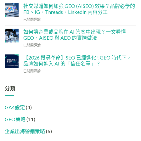
基
分
社交媒體如何加強 GEO (AISEO) 效果？品牌必學的
建
配？
FB、IG、Threads、LinkedIn 內容分工
檢
香
社
已關閉評論
查
港
交
清
中
媒
單：
如何讓企業或品牌在 AI 答案中出現？一文看懂
小
體
如
企
GEO、AISEO 與 AEO 的實際做法
如
何
5
如
已關閉評論
何
讓
大
何
加
網
實
讓
強
【2026 搜尋革命】SEO 已經進化 ! GEO 時代下，
站
用
企
GEO
品牌如何進入 AI 的「信任名單」？
變
策
業
(AISEO)
GEO
略
【2026
已關閉評論
或
效
機
搜
品
果？
器
尋
牌
品
友
革
分類
在
牌
好？
命】
AI
必
完
SEO
答
學
整
已
案
的
HTML
GA4設定
(4)
經
中
FB、
設
進
出
IG、
定
GEO策略
(11)
化
現？
Threads、
指
!
一
LinkedIn
南
GEO
企業出海營銷策略
(6)
文
內
時
看
容
代