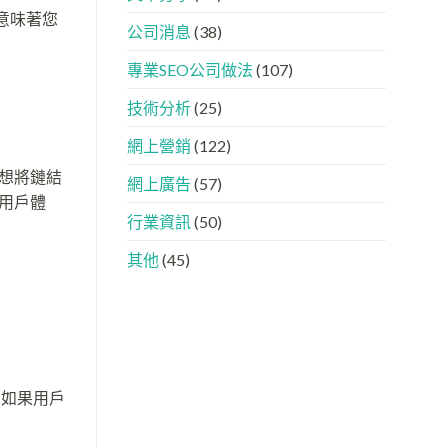
下，
AISEO
意味著您
品
與
公司消息
(38)
牌
AEO
如
的
專業SEO公司做法
(107)
何
實
進
際
入
做
技術分析
(25)
AI
法
的
網上營銷
(122)
「信
任
想將鏈結
網上廣告
(57)
名
用戶體
單」？
行業資訊
(50)
其他
(45)
，如果用戶