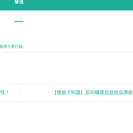
搜尋引擎行銷
.
要性！
【營銷冷知識】如何構建及敍述品牌