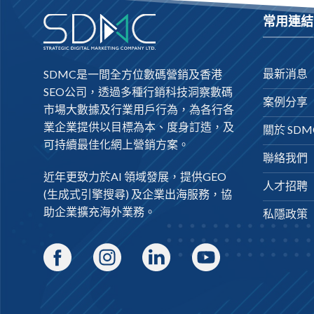
常用連結
最新消息
SDMC是一間全方位數碼營銷及
香港
SEO公司
，透過多種行銷科技洞察數碼
案例分享
市場大數據及行業用戶行為，為各行各
業企業提供以目標為本、度身訂造，及
關於 SDM
可持續最佳化網上營銷方案。
聯絡我們
近年更致力於AI 領域發展，提供
GEO
人才招聘
(生成式引擎搜尋) 及
企業出海
服務，協
助企業擴充海外業務。
私隱政策