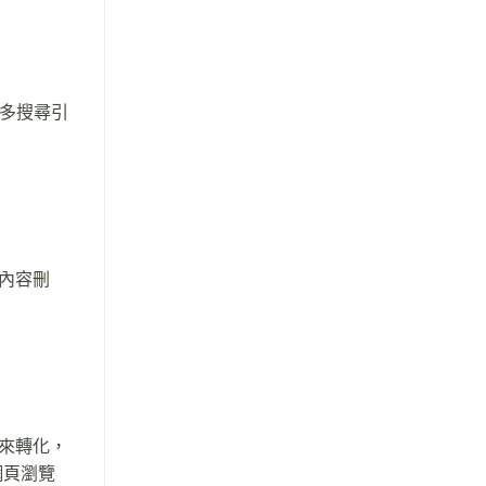
更多搜尋引
內容刪
來轉化，
意網頁瀏覽