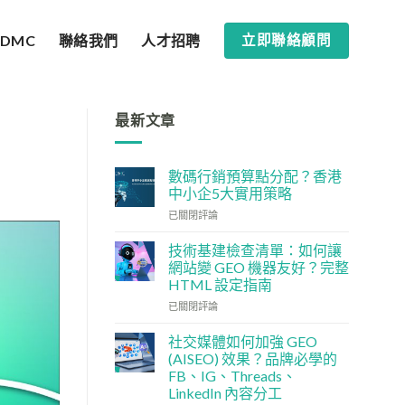
SDMC
聯絡我們
人才招聘
立即聯絡顧問
最新文章
數碼行銷預算點分配？香港
中小企5大實用策略
數
已關閉評論
碼
行
技術基建檢查清單：如何讓
銷
網站變 GEO 機器友好？完整
預
HTML 設定指南
算
技
點
已關閉評論
術
分
基
配？
社交媒體如何加強 GEO
建
香
(AISEO) 效果？品牌必學的
檢
港
FB、IG、Threads、
查
中
LinkedIn 內容分工
清
小