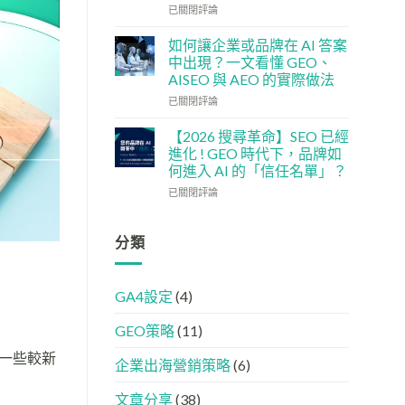
單：
企
社
已關閉評論
如
5
交
何
大
媒
如何讓企業或品牌在 AI 答案
讓
實
體
中出現？一文看懂 GEO、
網
用
如
AISEO 與 AEO 的實際做法
站
策
何
變
如
略
加
已關閉評論
GEO
何
強
機
讓
GEO
【2026 搜尋革命】SEO 已經
器
企
(AISEO)
進化 ! GEO 時代下，品牌如
友
業
效
何進入 AI 的「信任名單」？
好？
或
果？
【2026
完
品
已關閉評論
品
搜
整
牌
牌
尋
HTML
在
必
革
設
AI
分類
學
命】
定
答
的
SEO
指
案
FB、
已
南
中
IG、
GA4設定
(4)
經
出
Threads、
進
現？
LinkedIn
GEO策略
(11)
化
一
內
!
文
容
一些較新
GEO
看
分
企業出海營銷策略
(6)
時
懂
工
代
GEO、
文章分享
(38)